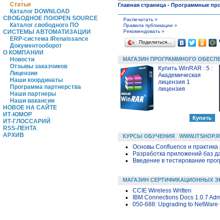
Статьи
Главная страница
-
Программные пр
Каталог DOWNLOAD
СВОБОДНОЕ ПО/OPEN SOURCE
Распечатать »
Каталог свободного ПО
Правила публикации »
Рекомендовать »
СИСТЕМЫ АВТОМАТИЗАЦИИ
ERP-система iRenaissance
Поделиться…
Документооборот
О КОМПАНИИ
МАГАЗИН ПРОГРАММНОГО ОБЕСП
Новости
Отзывы заказчиков
Купить WinRAR : 5 :
Лицензии
Академическая
Наши координаты
лицензия 1
Программа партнерства
лицензия
Наши партнеры
Наши вакансии
НОВОЕ НА САЙТЕ
ИТ-ЮМОР
ИТ-ГЛОССАРИЙ
RSS-ЛЕНТА
АРХИВ
КУРСЫ ОБУЧЕНИЯ
WWW.ITSHOP.
Основы Confluence и практика
Разработка приложений баз дан
Введение в тестирование про
МАГАЗИН СЕРТИФИКАЦИОННЫХ Э
CCIE Wireless Written
IBM Connections Docs 1.0.7 Admi
050-688: Upgrading to NetWare 