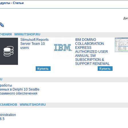
одукты
-
Статьи
Да
ЕЧЕНИЯ
WWW.ITSHOP.RU
Stimulsoft Reports
IBM DOMINO
Server Team 10
COLLABORATION
users
EXPRESS
AUTHORIZED USER
ANNUAL SW
SUBSCRIPTION &
SUPPORT RENEWAL
RU
 работы
ных в Delphi 10 Seattle
граммного обеспечения
КЗАМЕНОВ
WWW.ITSHOP.RU
nistration
6.5