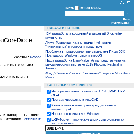
Поиск
точная фраза
Вход
Регистрация
НОВОСТИ ПО ТЕМЕ
IBM разработала крохотный и дешевый блокчейн-
компьютер
puCoreDiode
Линус Торвальдс назвал патчи Intel против
"чипокалипса" мусором и уродством
Проблема в процессорах Intel замедляет ПК до 30%.
Под ударом Windows, Linux и macOS
Источник:
nvworld
Наша разработка NanoMaker была представлена на
 датчика в составе
международной выставке 2015 Photonic Festival in
Taiwan
Фонд "Сколково" назвал "железных" лидеров More than
 включите плагин
Moore
РАССЫЛКИ SUBSCRIBE.RU
Информационные технологии: CASE, RAD, ERP,
OLAP
Программирование в AutoCAD
Каждый день новые драйверы для вашего
компьютера!
Новые программы для Windows
ки, электронные книги.
га Download -
сообщите
ЕRP-Форум. Творческие дискуссии о системах
автоматизации