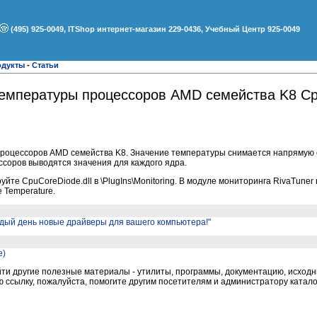
(495) 925-0049, ITShop интернет-магазин 229-0436, Учебный Центр 925-0049
одукты
-
Статьи
температуры процессоров AMD семейства K8 C
роцессоров AMD семейства K8. Значение температуры снимается напрямую с
соров выводятся значения для каждого ядра.
руйте CpuCoreDiode.dll в \PlugIns\Monitoring. В модуле мониторинга RivaTuner
 Temperature.
дый день новые драйверы для вашего компьютера!"
e)
и другие полезные материалы - утилиты, программы, документацию, исходни
ссылку, пожалуйста, помогите другим посетителям и администратору катало