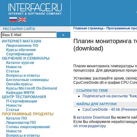
Главная страница
-
Программные пр
РАССЫЛКИ САЙТА
Плагин мониторинга 
ИНТЕРНЕТ-МАГАЗИН
Лицензионное ПО
(download)
Курсы обучения
Сертификация
ОБУЧЕНИЕ И СЕМИНАРЫ
Каталог курсов
Плагин мониторинга температуры п
Новости
процессора. Для двуядерных процес
Статьи
Вопросы и ответы
Установка: распакуйте архив, скопи
Бесплатные семинары
CpuCoreDiode.dll и график CPU Core
Онлайн-курсы
Курсы Microsoft On-Demand
ССЫЛКИ ПО ТЕМЕ
Кафедра МФТИ
Подписаться на рассылку "Каж
ЦЕНТР ТЕСТИРОВАНИЯ
IT-Сертификации
ФАЙЛЫ ДЛЯ ЗАГРУЗКИ
Новости
CpuCoreDiode - 40 kb (Freewar
Статьи
ПРОГРАММНЫЕ ПРОДУКТЫ
В
каталоге Download
Вы можете найт
Каталог ПО
Если Вы обнаружили неработающую 
Лицензиатор ПО
об этом редактору
.
Схемы лицензирования
Новости
Вопросы и ответы