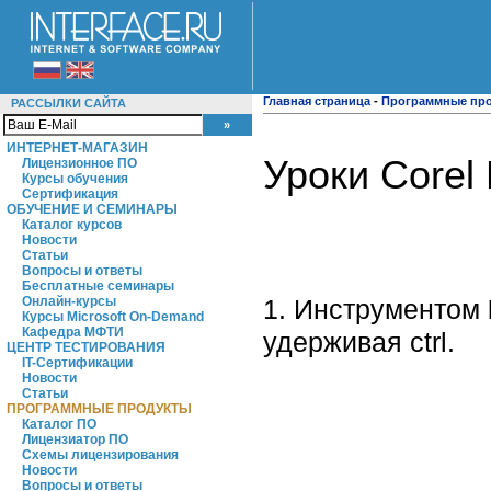
Главная страница
-
Программные пр
РАССЫЛКИ САЙТА
ИНТЕРНЕТ-МАГАЗИН
Уроки Corel
Лицензионное ПО
Курсы обучения
Сертификация
ОБУЧЕНИЕ И СЕМИНАРЫ
Каталог курсов
Новости
Статьи
Вопросы и ответы
Бесплатные семинары
1. Инструментом
Онлайн-курсы
Курсы Microsoft On-Demand
Кафедра МФТИ
удерживая ctrl.
ЦЕНТР ТЕСТИРОВАНИЯ
IT-Сертификации
Новости
Статьи
ПРОГРАММНЫЕ ПРОДУКТЫ
Каталог ПО
Лицензиатор ПО
Схемы лицензирования
Новости
Вопросы и ответы