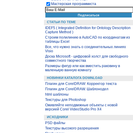
Мастерская программиста
СТАТЬИ ПО ТЕМЕ
IDEF5 ( Integrated Definition for Ontology Description
Capture Method )
Строим полилинию в AutoCAD по координатам из
таблицы Excel
Все, что нужно знать о соединительных линиях
Visio
Доска Microsoft - цифровой холст для свободного
совместного творчества
Размеры фигур или как вместить раковину в
маленькую ванную комнату
НОВИНКИ КАТАЛОГА DOWNLOAD
Плагин для CorelDRAW: Корректор текста
Плагин для CorelDRAW. Шаблонодел
html шаблоны
Текстуры для Photoshop
Оживляйте неподвижные объекты с новой
версией Corel VideoStudio Pro X4
ИСХОДНИКИ
PSD файлы
Текстуры высокого разрешения