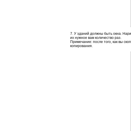
7. У зданий должны быть окна. На
их нужное вам количество раз.
Примечание: после того, как вы ско
копирования.