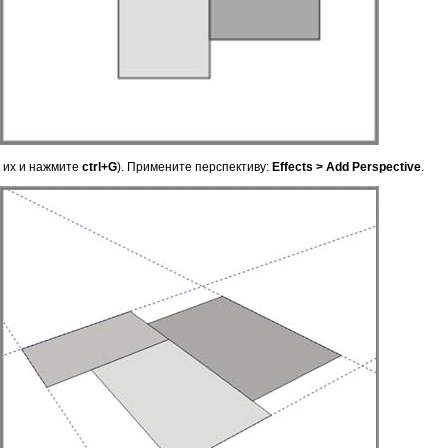
е их и нажмите
ctrl+G
). Примените перспективу:
Effects > Add Perspective
.