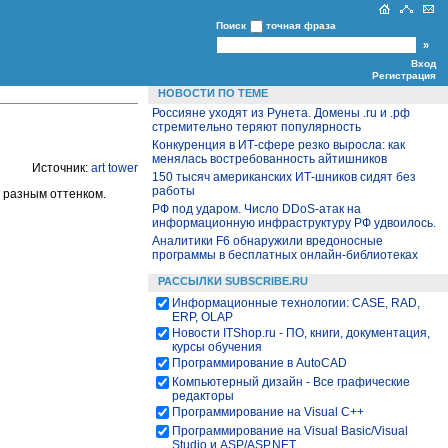
Поиск
точная фраза
Вход
Регистрация
НОВОСТИ ПО ТЕМЕ
Россияне уходят из Рунета. Домены .ru и .рф
стремительно теряют популярность
Конкуренция в ИТ-сфере резко выросла: как
менялась востребованность айтишников
Источник:
art tower
150 тысяч американских ИТ-шников сидят без
работы
 разным оттенком.
РФ под ударом. Число DDoS-атак на
информационную инфраструктуру РФ удвоилось.
Аналитики F6 обнаружили вредоносные
программы в бесплатных онлайн-библиотеках
РАССЫЛКИ SUBSCRIBE.RU
Информационные технологии: CASE, RAD,
ERP, OLAP
Новости ITShop.ru - ПО, книги, документация,
курсы обучения
Программирование в AutoCAD
Компьютерный дизайн - Все графические
редакторы
Программирование на Visual С++
Программирование на Visual Basic/Visual
Studio и ASP/ASP.NET