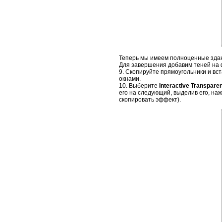
Теперь мы имеем полноценные здани
Для завершения добавим теней на
9. Скопируйте прямоугольники и вс
окнами.
10. Выберите
Interactive Transpare
его на следующий, выделив его, наж
скопировать эффект).