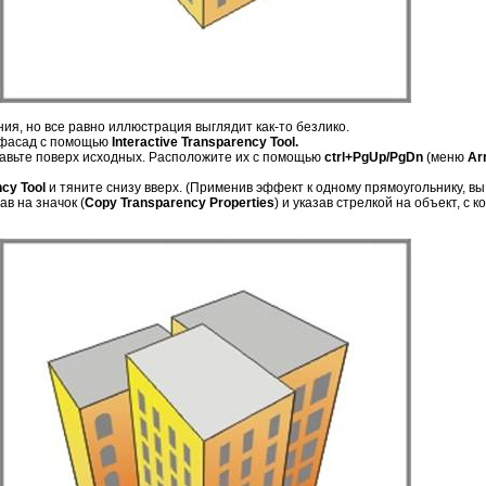
я, но все равно иллюстрация выглядит как-то безлико.
 фасад с помощью
Interactive Transparency Tool.
тавьте поверх исходных. Расположите их с помощью
ctrl+PgUp/PgDn
(меню
Ar
ncy Tool
и тяните снизу вверх. (Применив эффект к одному прямоугольнику, в
ав на значок (
Copy Transparency Properties
) и указав стрелкой на объект, с 