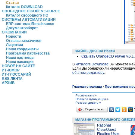
Статьи
Каталог DOWNLOAD
СВОБОДНОЕ ПО/OPEN SOURCE
Каталог свободного ПО
СИСТЕМЫ АВТОМАТИЗАЦИИ
ERP-система iRenaissance
Документооборот
О КОМПАНИИ
Новости
Отзывы заказчиков
Лицензии
Наши координаты
ФАЙЛЫ ДЛЯ ЗАГРУЗКИ
Программа партнерства
Скачать OrangeCD Player v.6.1.
Наши партнеры
Наши вакансии
В
каталоге Download
Вы можете найт
НОВОЕ НА САЙТЕ
Если Вы обнаружили неработающую 
ИТ-ЮМОР
об этом редактору
.
ИТ-ГЛОССАРИЙ
RSS-ЛЕНТА
АРХИВ
Главная страница
-
Программные пр
Распечатать »
Правила публикации »
Рекомендовать »
Поделиться…
МАГАЗИН ПРОГРАММНОГО ОБЕСП
Rational
ClearQuest
Floating User