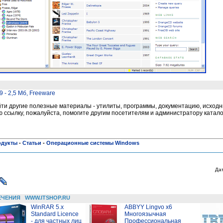
9 - 2,5 Мб, Freeware
и другие полезные материалы - утилиты, программы, документацию, исходни
ссылку, пожалуйста, помогите другим посетителям и администратору катало
одукты
-
Статьи
-
Операционные системы Windows
Да
ЕЧЕНИЯ
WWW.ITSHOP.RU
WinRAR 5.x
ABBYY Lingvo x6
Standard Licence
Многоязычная
- для частных лиц
Профессиональная