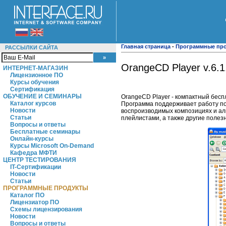
Главная страница
-
Программные пр
РАССЫЛКИ САЙТА
OrangeCD Player v.6.1
ИНТЕРНЕТ-МАГАЗИН
Лицензионное ПО
Курсы обучения
Сертификация
ОБУЧЕНИЕ И СЕМИНАРЫ
OrangeCD Player - компактный бес
Каталог курсов
Программа поддерживает работу по
Новости
воспроизводимых композициях и ал
Статьи
плейлистами, а также другие полез
Вопросы и ответы
Бесплатные семинары
Онлайн-курсы
Курсы Microsoft On-Demand
Кафедра МФТИ
ЦЕНТР ТЕСТИРОВАНИЯ
IT-Сертификации
Новости
Статьи
ПРОГРАММНЫЕ ПРОДУКТЫ
Каталог ПО
Лицензиатор ПО
Схемы лицензирования
Новости
Вопросы и ответы