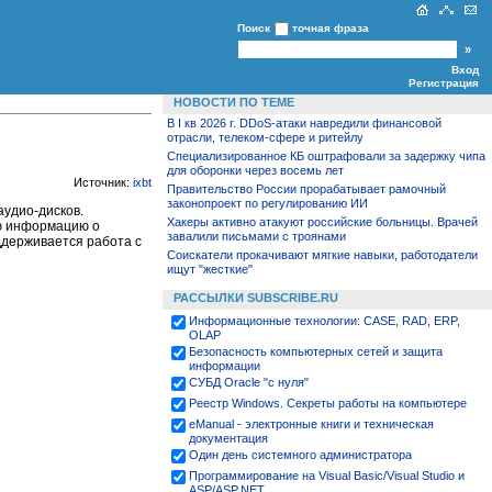
Поиск
точная фраза
Вход
Регистрация
НОВОСТИ ПО ТЕМЕ
В I кв 2026 г. DDoS-атаки навредили финансовой
отрасли, телеком-сфере и ритейлу
Специализированное КБ оштрафовали за задержку чипа
для оборонки через восемь лет
Источник:
ixbt
Правительство России прорабатывает рамочный
законопроект по регулированию ИИ
удио-дисков.
Хакеры активно атакуют российские больницы. Врачей
ую информацию о
завалили письмами с троянами
ддерживается работа с
Cоискатели прокачивают мягкие навыки, работодатели
ищут "жесткие"
РАССЫЛКИ SUBSCRIBE.RU
Информационные технологии: CASE, RAD, ERP,
OLAP
Безопасность компьютерных сетей и защита
информации
СУБД Oracle "с нуля"
Реестр Windows. Секреты работы на компьютере
eManual - электронные книги и техническая
документация
Один день системного администратора
Программирование на Visual Basic/Visual Studio и
ASP/ASP.NET