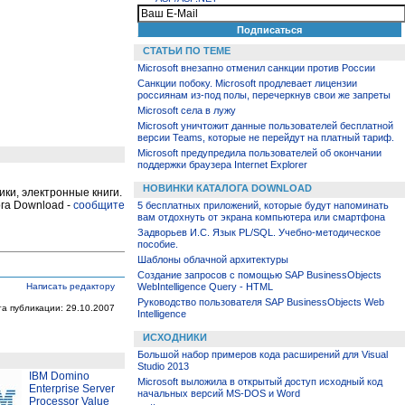
СТАТЬИ ПО ТЕМЕ
Microsoft внезапно отменил санкции против России
Санкции побоку. Microsoft продлевает лицензии
россиянам из-под полы, перечеркнув свои же запреты
Microsoft села в лужу
Microsoft уничтожит данные пользователей бесплатной
версии Teams, которые не перейдут на платный тариф.
Microsoft предупредила пользователей об окончании
поддержки браузера Internet Explorer
НОВИНКИ КАТАЛОГА DOWNLOAD
ки, электронные книги.
га Download -
сообщите
5 бесплатных приложений, которые будут напоминать
вам отдохнуть от экрана компьютера или смартфона
Задворьев И.С. Язык PL/SQL. Учебно-методическое
пособие.
Шаблоны облачной архитектуры
Создание запросов с помощью SAP BusinessObjects
Написать редактору
WebIntelligence Query - HTML
Руководство пользователя SAP BusinessObjects Web
та публикации: 29.10.2007
Intelligence
ИСХОДНИКИ
Большой набор примеров кода расширений для Visual
Studio 2013
IBM Domino
Microsoft выложила в открытый доступ исходный код
Enterprise Server
начальных версий MS-DOS и Word
Processor Value