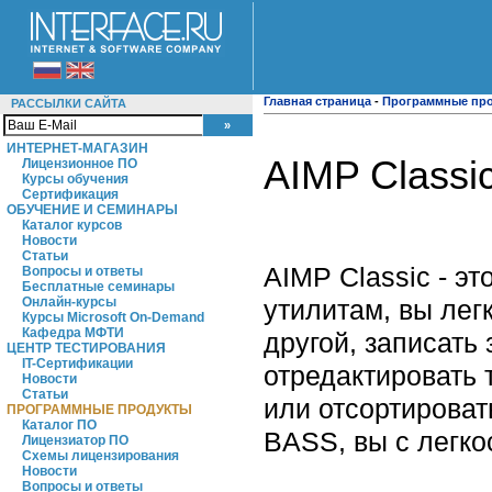
Главная страница
-
Программные пр
РАССЫЛКИ САЙТА
ИНТЕРНЕТ-МАГАЗИН
AIMP Classic
Лицензионное ПО
Курсы обучения
Сертификация
ОБУЧЕНИЕ И СЕМИНАРЫ
Каталог курсов
Новости
Статьи
AIMP Classic - э
Вопросы и ответы
Бесплатные семинары
утилитам, вы лег
Онлайн-курсы
Курсы Microsoft On-Demand
Кафедра МФТИ
другой, записать 
ЦЕНТР ТЕСТИРОВАНИЯ
IT-Сертификации
отредактировать 
Новости
Статьи
или отсортироват
ПРОГРАММНЫЕ ПРОДУКТЫ
Каталог ПО
BASS, вы с легко
Лицензиатор ПО
Схемы лицензирования
Новости
Вопросы и ответы