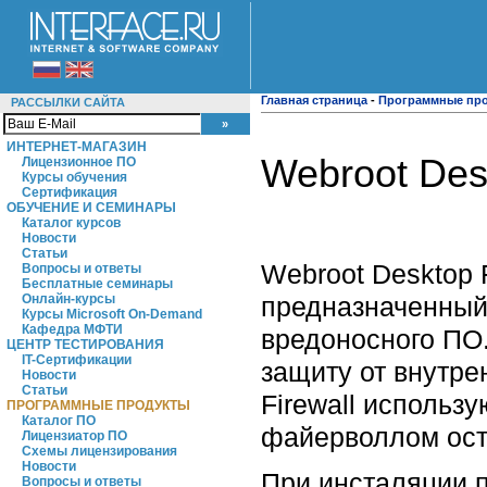
Главная страница
-
Программные пр
РАССЫЛКИ САЙТА
ИНТЕРНЕТ-МАГАЗИН
Webroot Desk
Лицензионное ПО
Курсы обучения
Сертификация
ОБУЧЕНИЕ И СЕМИНАРЫ
Каталог курсов
Новости
Статьи
Webroot Desktop 
Вопросы и ответы
Бесплатные семинары
предназначенный 
Онлайн-курсы
Курсы Microsoft On-Demand
Кафедра МФТИ
вредоносного ПО.
ЦЕНТР ТЕСТИРОВАНИЯ
IT-Сертификации
защиту от внутрен
Новости
Статьи
Firewall использ
ПРОГРАММНЫЕ ПРОДУКТЫ
Каталог ПО
файерволлом ост
Лицензиатор ПО
Схемы лицензирования
Новости
При инсталяции п
Вопросы и ответы