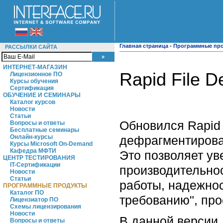
Главная страница
-
Программные пр
РАССЫЛКИ САЙТА
ИНТЕРНЕТ-МАГАЗИН
Rapid File D
Лицензионное ПО
Курсы обучения
Сертификация
ОБУЧЕНИЕ И СЕМИНАРЫ
Каталог курсов
Новости
Статьи
Обновился Rapid 
Вопросы и ответы
Бесплатные семинары
дефрагментирован
Онлайн-курсы
Курсы Microsoft On-Demand
Кафедра МФТИ
Это позволяет ув
ЦЕНТР ТЕСТИРОВАНИЯ
IT-Сертификации
производительно
Новости
Статьи
работы, надежно
ПРОГРАММНЫЕ ПРОДУКТЫ
Каталог ПО
требованию", про
Лицензиатор ПО
Схемы лицензирования
Новости
В данной версии
Вопросы и ответы