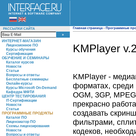
Главная страница
-
Программные пр
РАССЫЛКИ САЙТА
ИНТЕРНЕТ-МАГАЗИН
KMPlayer v.2
Лицензионное ПО
Курсы обучения
Сертификация
ОБУЧЕНИЕ И СЕМИНАРЫ
Каталог курсов
Новости
Статьи
KMPlayer - меди
Вопросы и ответы
Бесплатные семинары
форматах, среди 
Онлайн-курсы
Курсы Microsoft On-Demand
Кафедра МФТИ
OGM, 3GP, MPEG-1
ЦЕНТР ТЕСТИРОВАНИЯ
IT-Сертификации
прекрасно работа
Новости
Статьи
создавать скрин
ПРОГРАММНЫЕ ПРОДУКТЫ
Каталог ПО
фильтрами, сплит
Лицензиатор ПО
Схемы лицензирования
кодеков, необхо
Новости
Вопросы и ответы