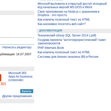
Microsoft выложила в открытый доступ исходный
код начальных версий MS-DOS и Word
Своё приложение на Node.js с хранением в
Dropbox - это просто
Как извлечь полезный текст из HTML
Как анонимно посетить веб-сайт?
ДОКУМЕНТАЦИЯ
Технический обзор SQL Server 2014 (.pdf)
Госдума приняла "антитеррористический" пакет
законопроектов
Написать редактору
PHP Internals Book
Как извлечь полезный текст из HTML
убликации: 16.07.2007
Системы для бизнес-анализа (BI) в России
Microsoft 365
Apps for business
(corporate)
Другие предложения...