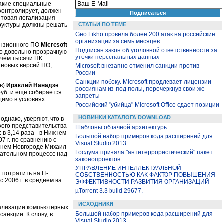
 Такие специальные
 контролирует, должен
птовая легализация
труктуры должны решать
СТАТЬИ ПО ТЕМЕ
Geo Likho провела более 200 атак на российские
организации за семь месяцев
ензионного ПО
Microsoft
Подписан закон об уголовной ответственности за
ло довольно прозрачную
утечки персональных данных
 чем тысячи ПК
 новых версий ПО,
Microsoft внезапно отменил санкции против
России
Санкции побоку. Microsoft продлевает лицензии
ов)
Ираклий Нанадзе
россиянам из-под полы, перечеркнув свои же
руб. и еще собирается
запреты
димо в условиях
Российский "убийца" Microsoft Office сдает позиции
НОВИНКИ КАТАЛОГА DOWNLOAD
однако, уверяют, что в
ского представительства
Шаблоны облачной архитектуры
 в 3,14 раза - в Нижнем
Большой набор примеров кода расширений для
07 г. по сравнению с
Visual Studio 2013
ижнем Новгороде Михаил
Госдума приняла "антитеррористический" пакет
зательном процессе над
законопроектов
УПРАВЛЕНИЕ ИНТЕЛЛЕКТУАЛЬНОЙ
потратить на IT-
СОБСТВЕННОСТЬЮ КАК ФАКТОР ПОВЫШЕНИЯ
 2006 г. в среднем на
ЭФФЕКТИВНОСТИ РАЗВИТИЯ ОРГАНИЗАЦИЙ
µTorrent 3.3 build 29677.
ИСХОДНИКИ
гализации компьютерных
Большой набор примеров кода расширений для
анкции. К слову, в
Visual Studio 2013