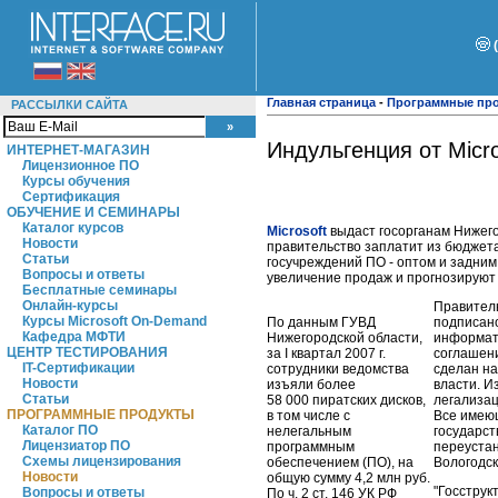
Главная страница
-
Программные пр
РАССЫЛКИ САЙТА
Индульгенция от Micro
ИНТЕРНЕТ-МАГАЗИН
Лицензионное ПО
Курсы обучения
Сертификация
ОБУЧЕНИЕ И СЕМИНАРЫ
Каталог курсов
Microsoft
выдаст госорганам Нижег
Новости
правительство заплатит из бюджета
Статьи
госучреждений ПО - оптом и задним
Вопросы и ответы
увеличение продаж и прогнозируют 
Бесплатные семинары
Онлайн-курсы
Правитель
Курсы Microsoft On-Demand
По данным ГУВД
подписан
Кафедра МФТИ
Нижегородской области,
информат
ЦЕНТР ТЕСТИРОВАНИЯ
за I квартал 2007 г.
соглашени
IT-Сертификации
сотрудники ведомства
сделан н
Новости
изъяли более
власти. И
Статьи
58 000 пиратских дисков,
легализац
ПРОГРАММНЫЕ ПРОДУКТЫ
в том числе с
Все имею
Каталог ПО
нелегальным
государс
Лицензиатор ПО
программным
переустан
Схемы лицензирования
обеспечением (ПО), на
Вологодск
Новости
общую сумму 4,2 млн руб.
"Госструк
Вопросы и ответы
По ч. 2 ст. 146 УК РФ