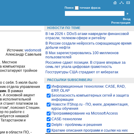
Поиск
точная фраза
Вход
Регистрация
НОВОСТИ ПО ТЕМЕ
В I кв 2026 г. DDoS-атаки навредили финансовой
отрасли, телеком-сфере и ритейлу
В России создали нейросеть сокращающую время
добычи нефти
Источник:
vedomosti
В Max зарегистрировались 100 миллионов
Александр Савельев
пользователей
. Местное
Россияне сдают позиции. В стране впервые за
на компьютерах
семь лет упала цифровая грамотность
 констатируют тройное
Госструктуры США страдают от кибератак
РАССЫЛКИ SUBSCRIBE.RU
о с себя. 5 июля было
Информационные технологии: CASE, RAD,
ник отдела управления
ERP, OLAP
шин
. В рамках
. А основной акцент
Безопасность компьютерных сетей и защита
ов исполнительной
информации
ая станет платежом за
Новости ITShop.ru - ПО, книги, документация,
птом", пояснил Стешин.
курсы обучения
р по работе с
Программирование на Microsoft Access
ребуется никакой
CASE-технологии
 Татарстаном и
Delphi - проблемы и решения
Краткие описания программ и ссылки на них
ии в области ПО, -