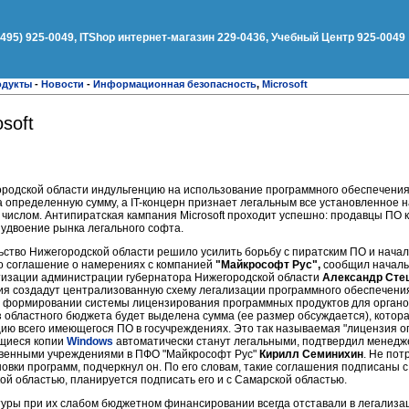
(495) 925-0049, ITShop интернет-магазин 229-0436, Учебный Центр 925-0049
одукты
-
Новости
-
Информационная безопасность
,
Microsoft
soft
ородской области индульгенцию на использование программного обеспечения
 определенную сумму, а IT-концерн признает легальным все установленное 
 числом. Антипиратская кампания Microsoft проходит успешно: продавцы ПО
удвоение рынка легального софта.
ство Нижегородской области решило усилить борьбу с пиратским ПО и начал
о соглашение о намерениях с компанией
"Майкрософт Рус",
сообщил началь
изации администрации губернатора Нижегородской области
Александр Сте
я создадут централизованную схему легализации программного обеспечения
а формировании системы лицензирования программных продуктов для орган
з областного бюджета будет выделена сумма (ее размер обсуждается), котор
ию всего имеющегося ПО в госучреждениях. Это так называемая "лицензия о
щиеся копии
Windows
автоматически станут легальными, подтвердил менедже
твенными учреждениями в ПФО "Майкрософт Рус"
Кирилл Семинихин
. Не пот
овки программ, подчеркнул он. По его словам, такие соглашения подписаны с
ой областью, планируется подписать его и с Самарской областью.
туры при их слабом бюджетном финансировании всегда отставали в легализац