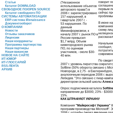
говорит 
Статьи
("Незаконное
соглашени
Каталог DOWNLOAD
использование объектов
первым ле
СВОБОДНОЕ ПО/OPEN SOURCE
авторского права") в
сейчас пр
Каталог свободного ПО
2006 г. зарегистрировано
проблемы 
СИСТЕМЫ АВТОМАТИЗАЦИИ
157 нарушений, в
ERP-система iRenaissance
I квартале 2007 г. -
В июне н
Документооборот
53 нарушения. По
компание
О КОМПАНИИ
данным
схему лиц
Новости
Мининформсвязи, к
нелицензи
Отзывы заказчиков
началу 2007 г. рынок ПО в
рассказа
Лицензии
России превысил
Наши координаты
$1,7 млрд. Объем
Начальник
Программа партнерства
нижегородского рынка
сообщил, 
Наши партнеры
ПО, по оценкам
потратить
Наши вакансии
участников, - около $30-
современн
НОВОЕ НА САЙТЕ
40 млн.
ИТ-ЮМОР
По свидет
ИТ-ГЛОССАРИЙ
2007 г. уровень пиратства сократит
RSS-ЛЕНТА
Softline (50% оборота связано с Micr
АРХИВ
Новгороде, в 2,75 - в Екатеринбурге
аналогичным периодом 2006 г. выр
Лебедев. "Это связано с пиар-кам
директором сельской школы
Алекс
Опрос подписчиков каталога
Softlin
направление до $3000, 23% - $3000-
15%.
КАК ШТРАФУЮТ УКРАИНУ
Компания
"Майкрософт Украина"
8
программ производства Microsoft". 
2006 г. штрафы (через введение ра