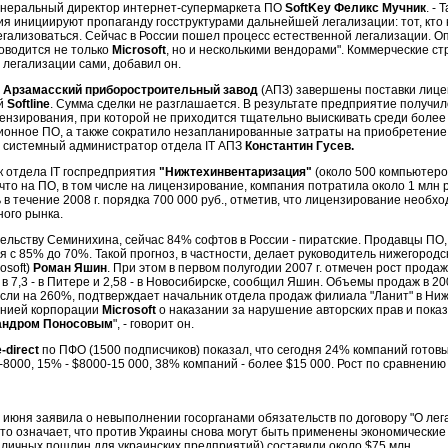
генеральный директор интернет-супермаркета ПО
SoftKey Феликс Мучник
. -
я инициируют пропаганду госструктурами дальнейшей легализации: тот, кто
гализоваться. Сейчас в России пошел процесс естественной легализации. О
оводится не только
Microsoft
, но и несколькими вендорами". Коммерческие с
легализации сами, добавил он.
а
Арзамасский приборостроительный завод
(АПЗ) завершены поставки лиц
й
Softline
. Сумма сделки не разглашается. В результате предприятие получи
ензирования, при которой не приходится тщательно выискивать среди более
онное ПО, а также сократило незапланированные затраты на приобретение
л системный администратор отдела IT АПЗ
Константин Гусев.
 отдела IТ госпредприятия
"Нижтехинвентаризация"
(около 500 компьютер
что на ПО, в том числе на лицензирование, компания потратила около 1 млн 
 в течение 2008 г. порядка 700 000 руб., отметив, что лицензирование необхо
ого рынка.
ельству Семинихина, сейчас 84% софтов в России - пиратские. Продавцы ПО, 
ся с 85% до 70%. Такой прогноз, в частности, делает руководитель нижегород
osoft)
Роман Яшин
. При этом в первом полугодии 2007 г. отмечен рост продаж:
, в 7,3 - в Питере и 2,58 - в Новосибирске, сообщил Яшин. Объемы продаж в 20
осли на 260%, подтверждает начальник отдела продаж филиала "Ланит" в Н
панией корпорации
Microsoft
о наказании за нарушение авторских прав и пока
андром Поносовым
", - говорит он.
e-direct
по ПФО (1500 подписчиков) показал, что сегодня 24% компаний готовы 
8000, 15% - $8000-15 000, 38% компаний - более $15 000. Рост по сравнению с
 июня заявила о невыполнении госорганами обязательств по договору "О ле
Это означает, что против Украины снова могут быть применены экономические с
зличных пошлин для украинских предприятий) составили около $75 млн.