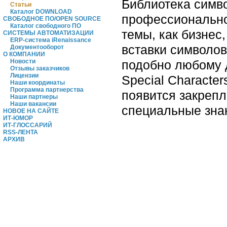
Библиотека симво
Статьи
Каталог DOWNLOAD
профессионально
СВОБОДНОЕ ПО/OPEN SOURCE
Каталог свободного ПО
темы, как бизнес
СИСТЕМЫ АВТОМАТИЗАЦИИ
ERP-система iRenaissance
вставки символов
Документооборот
О КОМПАНИИ
подобно любому д
Новости
Отзывы заказчиков
Лицензии
Special Characte
Наши координаты
Программа партнерства
появится закрепл
Наши партнеры
Наши вакансии
специальные знак
НОВОЕ НА САЙТЕ
ИТ-ЮМОР
ИТ-ГЛОССАРИЙ
RSS-ЛЕНТА
АРХИВ