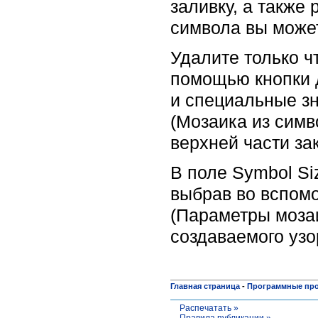
заливку, а также
символа вы может
Удалите только ч
помощью кнопки д
и специальные зна
(Мозаика из симв
верхней части за
В поле Symbol Si
выбрав во вспомо
(Параметры моза
создаваемого узо
Главная страница
-
Программные пр
Распечатать »
Правила публикации »