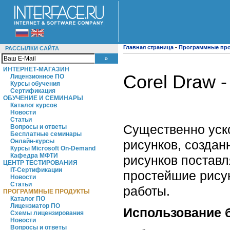
Главная страница
-
Программные пр
РАССЫЛКИ САЙТА
ИНТЕРНЕТ-МАГАЗИН
Corel Draw 
Лицензионное ПО
Курсы обучения
Сертификация
ОБУЧЕНИЕ И СЕМИНАРЫ
Каталог курсов
Новости
Статьи
Существенно уск
Вопросы и ответы
Бесплатные семинары
рисунков, созда
Онлайн-курсы
Курсы Microsoft On-Demand
Кафедра МФТИ
рисунков поставл
ЦЕНТР ТЕСТИРОВАНИЯ
IT-Сертификации
простейшие рису
Новости
Статьи
работы.
ПРОГРАММНЫЕ ПРОДУКТЫ
Каталог ПО
Лицензиатор ПО
Использование 
Схемы лицензирования
Новости
Вопросы и ответы