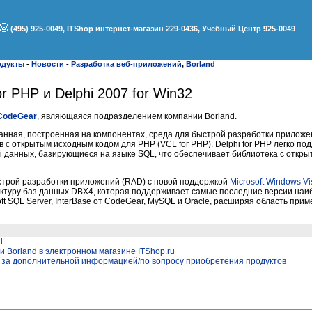
(495) 925-0049, ITShop интернет-магазин 229-0436, Учебный Центр 925-0049
одукты
-
Новости
-
Разработка веб-приложений
,
Borland
or PHP и Delphi 2007 for Win32
CodeGear
, являющаяся подразделением компании Borland.
нная, построенная на компонентах, среда для быстрой разработки приложе
 с открытым исходным кодом для PHP (VCL for PHP). Delphi for PHP легко п
ы данных, базирующиеся на языке SQL, что обеспечивает библиотека с откр
быстрой разработки приложений (RAD) с новой поддержкой
Microsoft Windows Vi
ектуру баз данных DBX4, которая поддерживает самые последние версии на
ft SQL Server, InterBase от CodeGear, MySQL и Oracle, расширяя область при
d
 Borland в электронном магазине ITShop.ru
" за дополнительной информацией/по вопросу приобретения продуктов