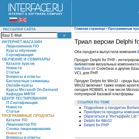
Главная страница
-
Программные пр
РАССЫЛКИ САЙТА
Триал версии Delphi f
ИНТЕРНЕТ-МАГАЗИН
Лицензионное ПО
Курсы обучения
Оба продукта выпустила компания
Сертификация
ОБУЧЕНИЕ И СЕМИНАРЫ
Продукт Delphi for PHP
-
интегрирова
Каталог курсов
библиотеки визуальных компонентов
Новости
InterBase
от CodeGear и другие баз
Статьи
VCL для PHP.
Вопросы и ответы
Продукт Delphi for Win32 - среда 
Бесплатные семинары
Win32 включает также новую архит
Онлайн-курсы
сегодня RDBMS, в том числе Microso
Курсы Microsoft On-Demand
популярной базовой платформы.
Кафедра МФТИ
ЦЕНТР ТЕСТИРОВАНИЯ
ССЫЛКИ ПО ТЕМЕ
IT-Сертификации
Новости
Подробнее о продуктах Borlan
Статьи
Приобрести продукты компании
ПРОГРАММНЫЕ ПРОДУКТЫ
Обратиться в "Интерфейс Ltd.
Каталог ПО
Delphi for Win32
Лицензиатор ПО
Delphi for PHP
Схемы лицензирования
Новости
Вопросы и ответы