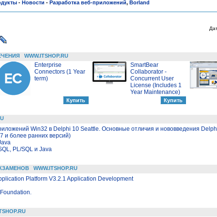
одукты
-
Новости
-
Разработка веб-приложений
,
Borland
Да
ЕЧЕНИЯ
WWW.ITSHOP.RU
Enterprise
SmartBear
Connectors (1 Year
Collaborator -
term)
Concurrent User
License (Includes 1
Year Maintenance)
RU
риложений Win32 в Delphi 10 Seattle. Основные отличия и нововведения Delp
7 и более ранних версий)
Java
SQL, PL/SQL и Java
КЗАМЕНОВ
WWW.ITSHOP.RU
lication Platform V3.2.1 Application Development
2
Foundation.
TSHOP.RU