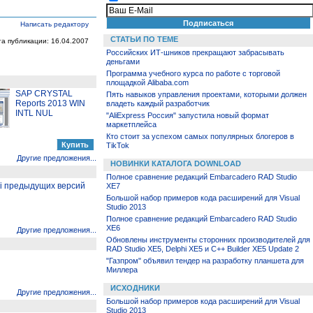
Написать редактору
СТАТЬИ ПО ТЕМЕ
та публикации: 16.04.2007
Российских ИТ-шников прекращают забрасывать
деньгами
Программа учебного курса по работе с торговой
площадкой Alibaba.com
SAP CRYSTAL
Пять навыков управления проектами, которыми должен
Reports 2013 WIN
владеть каждый разработчик
INTL NUL
"AliExpress Россия" запустила новый формат
маркетплейса
Кто стоит за успехом самых популярных блогеров в
TikTok
Другие предложения...
НОВИНКИ КАТАЛОГА DOWNLOAD
Полное сравнение редакций Embarcadero RAD Studio
hi предыдущих версий
XE7
Большой набор примеров кода расширений для Visual
Studio 2013
Полное сравнение редакций Embarcadero RAD Studio
XE6
Другие предложения...
Обновлены инструменты сторонних производителей для
RAD Studio XE5, Delphi XE5 и C++ Builder XE5 Update 2
"Газпром" объявил тендер на разработку планшета для
Миллера
ИСХОДНИКИ
Другие предложения...
Большой набор примеров кода расширений для Visual
Studio 2013