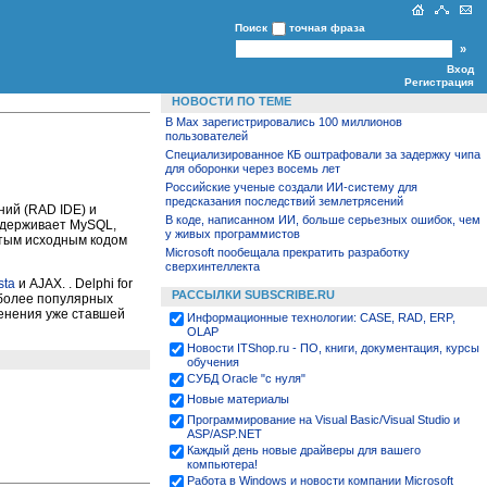
Поиск
точная фраза
Вход
Регистрация
НОВОСТИ ПО ТЕМЕ
В Max зарегистрировались 100 миллионов
пользователей
Специализированное КБ оштрафовали за задержку чипа
для оборонки через восемь лет
Российские ученые создали ИИ‑систему для
предсказания последствий землетрясений
ний (RAD IDE) и
В коде, написанном ИИ, больше серьезных ошибок, чем
оддерживает MySQL,
у живых программистов
ытым исходным кодом
Microsoft пообещала прекратить разработку
сверхинтеллекта
sta
и AJAX. . Delphi for
РАССЫЛКИ SUBSCRIBE.RU
иболее популярных
менения уже ставшей
Информационные технологии: CASE, RAD, ERP,
OLAP
Новости ITShop.ru - ПО, книги, документация, курсы
обучения
СУБД Oracle "с нуля"
Новые материалы
Программирование на Visual Basic/Visual Studio и
ASP/ASP.NET
Каждый день новые драйверы для вашего
компьютера!
Работа в Windows и новости компании Microsoft