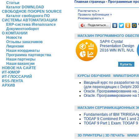
Главная страница
-
Программные пр
Статьи
Каталог DOWNLOAD
Распечатать »
СВОБОДНОЕ ПО/OPEN SOURCE
Правила публикации »
Каталог свободного ПО
Рекомендовать »
СИСТЕМЫ АВТОМАТИЗАЦИИ
ERP-система iRenaissance
Поделиться…
Документооборот
О КОМПАНИИ
МАГАЗИН ПРОГРАММНОГО ОБЕСП
Новости
SAP® Crystal
Отзывы заказчиков
Presentation Design
Лицензии
2016 WIN INTL NUL
Наши координаты
Программа партнерства
Наши партнеры
Наши вакансии
НОВОЕ НА САЙТЕ
ИТ-ЮМОР
КУРСЫ ОБУЧЕНИЯ
WWW.ITSHOP.
ИТ-ГЛОССАРИЙ
RSS-ЛЕНТА
Вводный курс по разработке п
АРХИВ
(для переходящих с Delphi 200
Oracle. Программирование на 
Oracle. Программирование на 
МАГАЗИН СЕРТИФИКАЦИОННЫХ Э
Fundamentals of IBM TRIRIGA App
TOGAF 9 Combined Part 1 and 
TOGAF 9 Part 1 Exam. TOGAF 9 
3D ПРИНТЕРЫ | 3D ПЕЧАТЬ
WWW.I