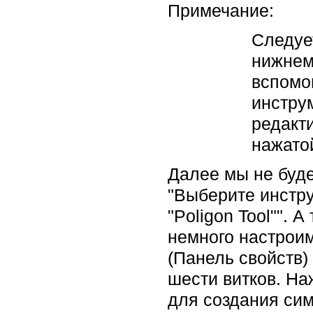
Примечание:
Следует
нижнем
вспомо
инстру
редакт
нажато
Далее мы не буде
"Выберите инстру
"Poligon Tool"". 
немного настроим
(Панель свойств)
шести витков. На
для создания си