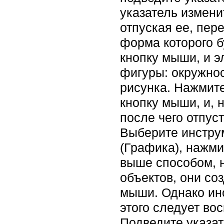
указатель измени
отпуская ее, пер
форма которого 
кнопку мыши, и э
фигуры: окружнос
рисунка. Нажмите
кнопку мыши, и, 
после чего отпуст
Выберите инструм
(Графика), нажми
выше способом, н
объектов, они с
мыши. Однако ино
этого следует во
Подведите указат