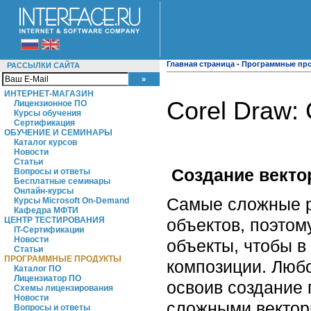
Главная страница
-
Программные пр
РАССЫЛКИ САЙТА
ИНТЕРНЕТ-МАГАЗИН
Corel Draw:
Лицензионное ПО
Курсы обучения
Сертификация
ОБУЧЕНИЕ И СЕМИНАРЫ
Каталог курсов
Новости
Статьи
Создание векто
Вопросы и ответы
Бесплатные семинары
Онлайн-курсы
Самые сложные р
Курсы Microsoft On-Demand
Кафедра МФТИ
объектов, поэтом
ЦЕНТР ТЕСТИРОВАНИЯ
IT-Сертификации
Новости
объекты, чтобы в
Статьи
ПРОГРАММНЫЕ ПРОДУКТЫ
композиции. Любо
Каталог ПО
Лицензиатор ПО
освоив создание 
Схемы лицензирования
Новости
сложными вектор
Вопросы и ответы