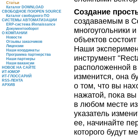
Статьи
Каталог DOWNLOAD
Создание прост
СВОБОДНОЕ ПО/OPEN SOURCE
Каталог свободного ПО
создаваемым в C
СИСТЕМЫ АВТОМАТИЗАЦИИ
ERP-система iRenaissance
многоугольники и
Документооборот
О КОМПАНИИ
объектов состоит
Новости
Отзывы заказчиков
Лицензии
Наши эксперимен
Наши координаты
Программа партнерства
инструмент "Rect
Наши партнеры
Наши вакансии
расположенной в 
НОВОЕ НА САЙТЕ
ИТ-ЮМОР
изменится, она б
ИТ-ГЛОССАРИЙ
RSS-ЛЕНТА
о том, что вы на
АРХИВ
нажатой, пока вы
в любом месте из
указатель измени
ее, начинайте пе
которого будут м