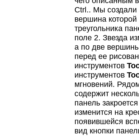
чего описанным в
Ctrl.. Мы создал
вершина которой 
треугольника пан
поле 2. Звезда и
а по две вершин
перед ее рисова
инструментов
To
инструментов
To
мгновений. Рядом
содержит несколь
панель закроется
изменится на крес
появившейся всп
вид кнопки панел