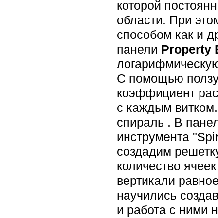
которой постоянн
области. При это
способом как и др
панели
Property
логарифмическую
С помощью ползун
коэффициент рас
с каждым витком
спираль . В пане
инструмента "Spir
создадим решетку
количество ячеек
вертикали равное
научились создав
и работа с ними 