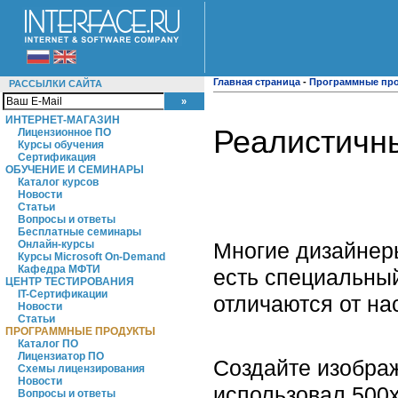
Главная страница
-
Программные пр
РАССЫЛКИ САЙТА
ИНТЕРНЕТ-МАГАЗИН
Реалистичн
Лицензионное ПО
Курсы обучения
Сертификация
ОБУЧЕНИЕ И СЕМИНАРЫ
Каталог курсов
Новости
Статьи
Вопросы и ответы
Бесплатные семинары
Многие дизайнеры
Онлайн-курсы
Курсы Microsoft On-Demand
Кафедра МФТИ
есть специальный
ЦЕНТР ТЕСТИРОВАНИЯ
IT-Сертификации
отличаются от на
Новости
Статьи
ПРОГРАММНЫЕ ПРОДУКТЫ
Каталог ПО
Лицензиатор ПО
Создайте изображ
Схемы лицензирования
Новости
использовал 500
Вопросы и ответы