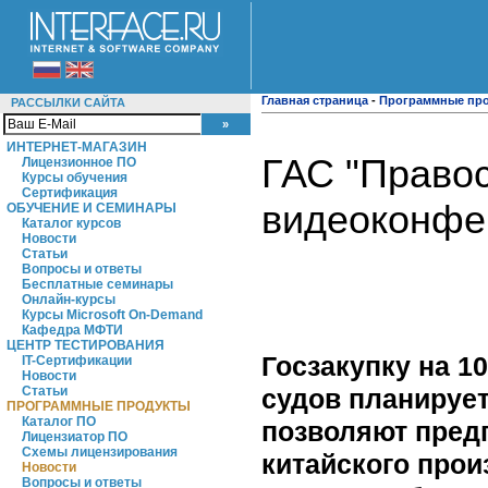
Главная страница
-
Программные пр
РАССЫЛКИ САЙТА
ИНТЕРНЕТ-МАГАЗИН
ГАС "Правос
Лицензионное ПО
Курсы обучения
Сертификация
видеоконфе
ОБУЧЕНИЕ И СЕМИНАРЫ
Каталог курсов
Новости
Статьи
Вопросы и ответы
Бесплатные семинары
Онлайн-курсы
Курсы Microsoft On-Demand
Кафедра МФТИ
ЦЕНТР ТЕСТИРОВАНИЯ
Госзакупку на 1
IT-Сертификации
Новости
судов планирует
Статьи
ПРОГРАММНЫЕ ПРОДУКТЫ
Каталог ПО
позволяют предп
Лицензиатор ПО
Схемы лицензирования
китайского прои
Новости
Вопросы и ответы