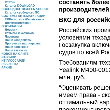
составить более
Статьи
Каталог DOWNLOAD
производителей
СВОБОДНОЕ ПО/OPEN SOURCE
Каталог свободного ПО
СИСТЕМЫ АВТОМАТИЗАЦИИ
ВКС для россий
ERP-система iRenaissance
Документооборот
О КОМПАНИИ
Российских произ
Новости
Отзывы заказчиков
условиями техзад
Лицензии
Наши координаты
Госзакупка включ
Программа партнерства
Наши партнеры
судов по всей Ро
Наши вакансии
НОВОЕ НА САЙТЕ
ИТ-ЮМОР
Требованиям техз
ИТ-ГЛОССАРИЙ
RSS-ЛЕНТА
АРХИВ
Yealink M400-001
млн. руб.
"Оценивать решен
имеем права - ск
оптимальный вари
прокомментирова