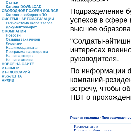
Статьи
Каталог DOWNLOAD
Подразделение бу
СВОБОДНОЕ ПО/OPEN SOURCE
Каталог свободного ПО
успехов в сфере
СИСТЕМЫ АВТОМАТИЗАЦИИ
ERP-система iRenaissance
высшее образован
Документооборот
О КОМПАНИИ
Новости
"Солдаты-айтишни
Отзывы заказчиков
Лицензии
интересах военно
Наши координаты
Программа партнерства
Наши партнеры
руководителя.
Наши вакансии
НОВОЕ НА САЙТЕ
ИТ-ЮМОР
По информации de
ИТ-ГЛОССАРИЙ
RSS-ЛЕНТА
компаний-резиде
АРХИВ
встречу, чтобы о
ПВТ о прохожден
Главная страница
-
Программные пр
Распечатать »
Правила публикации »