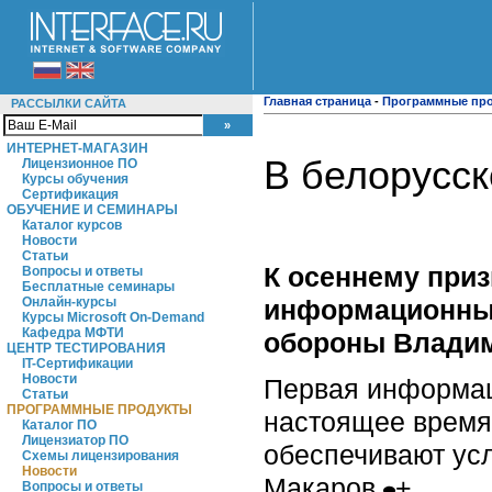
Главная страница
-
Программные пр
РАССЫЛКИ САЙТА
ИНТЕРНЕТ-МАГАЗИН
В белорусск
Лицензионное ПО
Курсы обучения
Сертификация
ОБУЧЕНИЕ И СЕМИНАРЫ
Каталог курсов
Новости
Статьи
К осеннему при
Вопросы и ответы
Бесплатные семинары
информационных
Онлайн-курсы
Курсы Microsoft On-Demand
Кафедра МФТИ
обороны Владим
ЦЕНТР ТЕСТИРОВАНИЯ
IT-Сертификации
Новости
Первая информац
Статьи
ПРОГРАММНЫЕ ПРОДУКТЫ
настоящее время
Каталог ПО
Лицензиатор ПО
обеспечивают усл
Схемы лицензирования
Новости
Макаров.
+
Вопросы и ответы