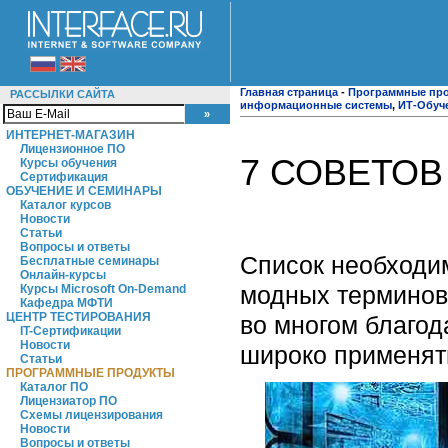
Главная страница
-
Программные пр
РАССЫЛКИ САЙТА
информационные системы
,
ИТ-Обуч
ИНТЕРНЕТ-МАГАЗИН
Лицензионное ПО
7 СОВЕТОВ
Курсы обучения
Сертификация
ОБУЧЕНИЕ И СЕМИНАРЫ
Каталог курсов
Новости
Статьи
Вопросы и ответы
Список необходим
Бесплатные семинары
Онлайн-курсы
модных терминов 
Курсы Microsoft On-Demand
Кафедра МФТИ
ЦЕНТР ТЕСТИРОВАНИЯ
во многом благод
IT-Сертификации
Новости
широко применят
Статьи
ПРОГРАММНЫЕ ПРОДУКТЫ
Каталог ПО
Лицензиатор ПО
Схемы лицензирования
Новости
Вопросы и ответы