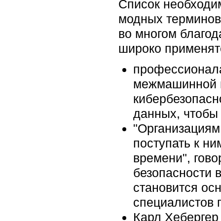
Список необходим
модных терминов 
во многом благод
широко применятс
профессионала
межмашинной к
кибербезопасно
данных, чтобы 
"Организациям
поступать к ни
времени", гов
безопасности 
становится ос
специалистов 
Карл Хебергер 