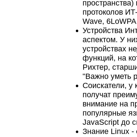
пространства) 
протоколов ИТ-
Wave, 6LoWPAN
Устройства Ин
аспектом. У ни
устройствах н
функций, на к
Рихтер, старши
"Важно уметь р
Соискатели, у
получат преиму
внимание на п
популярные яз
JavaScript до 
Знание Linux -