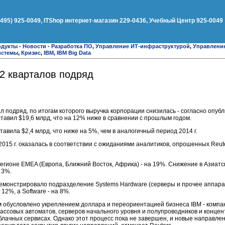
(495) 925-0049, ITShop интернет-магазин 229-0436, Учебный Центр 925-0049
одукты
-
Новости
-
Разработка ПО
,
Управление ИТ-инфраструктурой
,
Управлени
истемы
,
Кризис
,
IBM
,
IBM Big Data
2 кварталов подряд
подряд, по итогам которого выручка корпорации снизилась - согласно опубли
ставил $19,6 млрд, что на 12% ниже в сравнении с прошлым годом.
ставила $2,4 млрд, что ниже на 5%, чем в аналогичный период 2014 г.
2015 г. оказалась в соответствии с ожиданиями аналитиков, опрошенных Reut
регионе EMEA (Европа, Ближний Восток, Африка) - на 19%. Снижение в Азиатс
 3%.
монстрировало подразделение Systems Hardware (серверы и прочее аппарат
12%, а Software - на 8%.
 обусловлено укреплением доллара и переориентацией бизнеса IBM - компа
ассовых автоматов, серверов начального уровня и полупроводников и концен
ачных сервисах. Однако этот процесс пока не завершен, и новые направлен