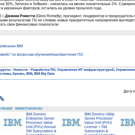
на 30%, Services и Software - снизилась на менее значительные 2%. Совокуп
чета указанных факторов, осталась на уровне прошлого года.
г.,
Джинни Рометти
(Ginni Rometty), президент, гендиректор и председатель
ыми результатам. По ее словам, новые приоритетные направления выглядя
шать свои финансовые показатели.
компании IBM
рфейс" по вопросам обучения/приобретения ПО
одукты
-
Новости
-
Разработка ПО
,
Управление ИТ-инфраструктурой
,
Управлени
истемы
,
Кризис
,
IBM
,
IBM Big Data
Дата п
ЕЧЕНИЯ
WWW.ITSHOP.RU
IBM Domino
IBM Domino Utility
Enterprise Server
Server Processor
Processor Value
Value Unit (PVU)
Unit (PVU) Annual
License + SW
SW Subscription &
Subscription &