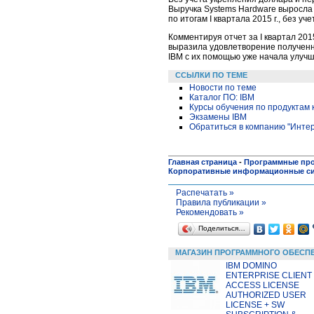
Выручка Systems Hardware выросла 
по итогам I квартала 2015 г., без у
Комментируя отчет за I квартал 2015 
выразила удовлетворение полученн
IBM с их помощью уже начала улуч
ССЫЛКИ ПО ТЕМЕ
Новости по теме
Каталог ПО: IBM
Курсы обучения по продуктам 
Экзамены IBM
Обратиться в компанию "Инте
Главная страница
-
Программные пр
Корпоративные информационные с
Распечатать »
Правила публикации »
Рекомендовать »
Поделиться…
МАГАЗИН ПРОГРАММНОГО ОБЕСП
IBM DOMINO
ENTERPRISE CLIENT
ACCESS LICENSE
AUTHORIZED USER
LICENSE + SW