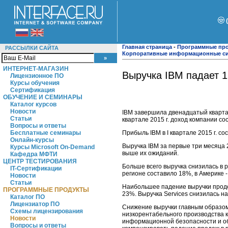
Главная страница
-
Программные пр
РАССЫЛКИ САЙТА
Корпоративные информационные с
ИНТЕРНЕТ-МАГАЗИН
Выручка IBM падает 1
Лицензионное ПО
Курсы обучения
Сертификация
ОБУЧЕНИЕ И СЕМИНАРЫ
Каталог курсов
Новости
IBM завершила двенадцатый квартал 
Статьи
квартале 2015 г. доход компании со
Вопросы и ответы
Прибыль IBM в I квартале 2015 г. со
Бесплатные семинары
Онлайн-курсы
Выручка IBM за первые три месяца 
Курсы Microsoft On-Demand
выше их ожиданий.
Кафедра МФТИ
ЦЕНТР ТЕСТИРОВАНИЯ
Больше всего выручка снизилась в 
IT-Сертификации
регионе составило 18%, в Америке -
Новости
Статьи
Наибольшее падение выручки проде
ПРОГРАММНЫЕ ПРОДУКТЫ
23%. Выручка Services снизилась на 
Каталог ПО
Лицензиатор ПО
Снижение выручки главным образом
Схемы лицензирования
низкорентабельного производства к
Новости
информационной безопасности и обл
Вопросы и ответы