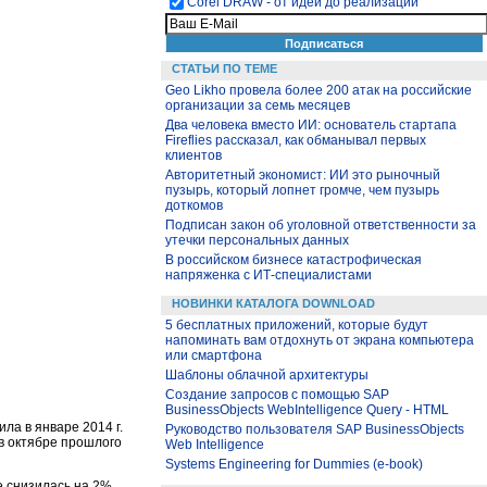
Corel DRAW - от идеи до реализации
СТАТЬИ ПО ТЕМЕ
Geo Likho провела более 200 атак на российские
организации за семь месяцев
Два человека вместо ИИ: основатель стартапа
Fireflies рассказал, как обманывал первых
клиентов
Авторитетный экономист: ИИ это рыночный
пузырь, который лопнет громче, чем пузырь
доткомов
Подписан закон об уголовной ответственности за
утечки персональных данных
В российском бизнесе катастрофическая
напряженка с ИТ-специалистами
НОВИНКИ КАТАЛОГА DOWNLOAD
5 бесплатных приложений, которые будут
напоминать вам отдохнуть от экрана компьютера
или смартфона
Шаблоны облачной архитектуры
Создание запросов с помощью SAP
BusinessObjects WebIntelligence Query - HTML
ла в январе 2014 г.
Руководство пользователя SAP BusinessObjects
 в октябре прошлого
Web Intelligence
Systems Engineering for Dummies (e-book)
 снизилась на 2%.