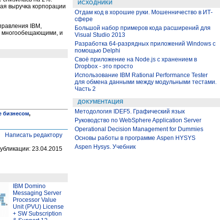
ИСХОДНИКИ
ная выручка корпорации
Отдам код в хорошие руки. Мошенничество в ИТ-
сфере
 правления IBM,
Большой набор примеров кода расширений для
т многообещающими, и
Visual Studio 2013
Разработка 64-разрядных приложений Windows с
помощью Delphi
Своё приложение на Node.js с хранением в
Dropbox - это просто
Использование IBM Rational Performance Tester
для обмена данными между модульными тестами.
Часть 2
ДОКУМЕНТАЦИЯ
Методология IDEF5. Графический язык
е бизнесом
,
Руководство по WebSphere Application Server
Operational Decision Management for Dummies
Написать редактору
Основы работы в программе Aspen HYSYS
Aspen Hysys. Учебник
убликации: 23.04.2015
IBM Domino
Messaging Server
Processor Value
Unit (PVU) License
+ SW Subscription