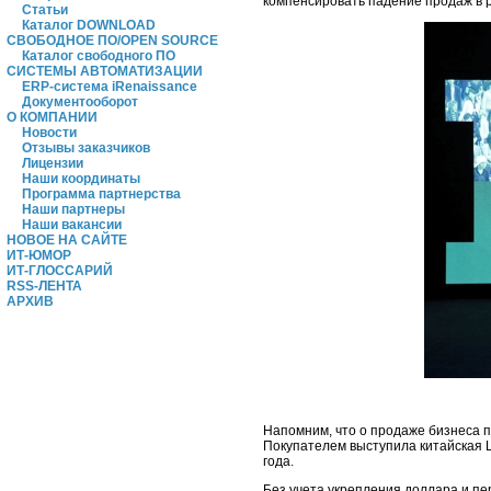
компенсировать падение продаж в р
Статьи
Каталог DOWNLOAD
СВОБОДНОЕ ПО/OPEN SOURCE
Каталог свободного ПО
СИСТЕМЫ АВТОМАТИЗАЦИИ
ERP-система iRenaissance
Документооборот
О КОМПАНИИ
Новости
Отзывы заказчиков
Лицензии
Наши координаты
Программа партнерства
Наши партнеры
Наши вакансии
НОВОЕ НА САЙТЕ
ИТ-ЮМОР
ИТ-ГЛОССАРИЙ
RSS-ЛЕНТА
АРХИВ
Напомним, что о продаже бизнеса п
Покупателем выступила китайская L
года.
Без учета укрепления доллара и пе