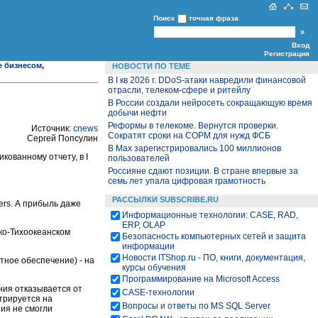
Поиск
точная фраза
Вход
Регистрация
е бизнесом
,
НОВОСТИ ПО ТЕМЕ
В I кв 2026 г. DDoS-атаки навредили финансовой
отрасли, телеком-сфере и ритейлу
В России создали нейросеть сокращающую время
добычи нефти
Реформы в телекоме. Вернутся проверки.
Источник:
cnews
Сократят сроки на СОРМ для нужд ФСБ
Сергей Попсулин
В Max зарегистрировались 100 миллионов
кованному отчету, в I
пользователей
Россияне сдают позиции. В стране впервые за
семь лет упала цифровая грамотность
РАССЫЛКИ SUBSCRIBE.RU
ers. А прибыль даже
Информационные технологии: CASE, RAD,
ERP, OLAP
ко-Тихоокеанском
Безопасность компьютерных сетей и защита
информации
Новости ITShop.ru - ПО, книги, документация,
ное обеспечение) - на
курсы обучения
Программирование на Microsoft Access
ния отказывается от
CASE-технологии
трируется на
Вопросы и ответы по MS SQL Server
ия не смогли