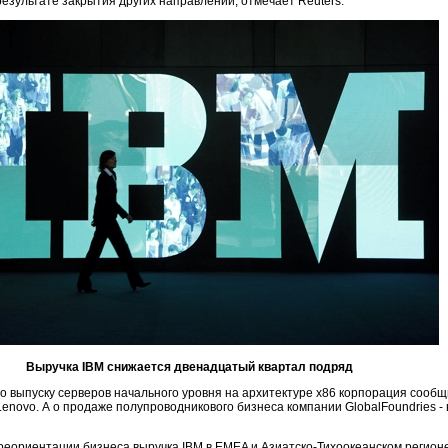
езультате закрытия других направлений, отмечает Reuters.
Выручка IBM снижается двенадцатый квартал подряд
о выпуску серверов начального уровня на архитектуре x86 корпорация сообщи
enovo. А о продаже полупроводникового бизнеса компании GlobalFoundries -
реориентации бизнеса выручка IBM в EMEA и Азиатско-Тихоокеанском регионе