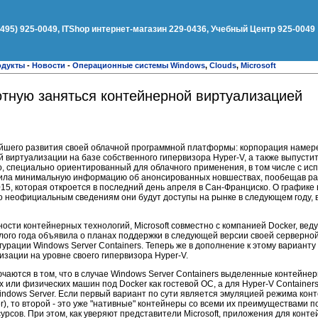
(495) 925-0049, ITShop интернет-магазин 229-0436, Учебный Центр 925-0049
одукты
-
Новости
-
Операционные системы Windows
,
Clouds
,
Microsoft
отную заняться контейнерной виртуализацией
нейшего развития своей облачной программной платформы: корпорация намер
 виртуализации на базе собственного гипервизора Hyper-V, а также выпусти
, специально ориентированный для облачного применения, в том числе с ис
ила минимальную информацию об анонсированных новшествах, пообещав рас
15, которая откроется в последний день апреля в Сан-Франциско. О графике
 по неофициальным сведениям они будут доступы на рынке в следующем году, 
сти контейнерных технологий, Microsoft совместно с компанией Docker, вед
шлого года объявила о планах поддержки в следующей версии своей серверн
урации Windows Server Containers. Теперь же в дополнение к этому варианту 
зации на уровне своего гипервизора Hyper-V.
ючаются в том, что в случае Windows Server Containers выделенные контейне
 или физических машин под Docker как гостевой ОС, а для Hyper-V Container
Windows Server. Если первый вариант по сути является эмуляцией режима кон
r), то второй - это уже "нативные" контейнеры со всеми их преимуществами 
рсов. При этом, как уверяют представители Microsoft, приложения для конте