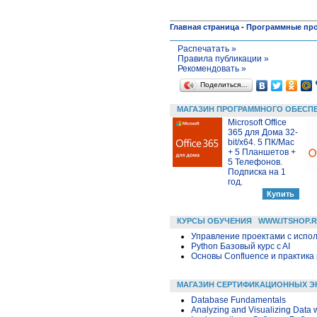
Главная страница
-
Программные пр
Распечатать »
Правила публикации »
Рекомендовать »
Поделиться…
МАГАЗИН ПРОГРАММНОГО ОБЕСП
Microsoft Office
365 для Дома 32-
bit/x64. 5 ПК/Mac
+ 5 Планшетов +
5 Телефонов.
Подписка на 1
год.
КУРСЫ ОБУЧЕНИЯ
WWW.ITSHOP.
Управление проектами с исполь
Python Базовый курс c AI
Основы Confluence и практика
МАГАЗИН СЕРТИФИКАЦИОННЫХ Э
Database Fundamentals
Analyzing and Visualizing Data w