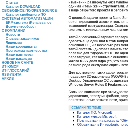
изменений развернуты как в Windows
Статьи
одними и теми же инструментами. И
Каталог DOWNLOAD
в виде открытого проекта в репозит
СВОБОДНОЕ ПО/OPEN SOURCE
Каталог свободного ПО
О целевой задаче проекта Nano Ser
СИСТЕМЫ АВТОМАТИЗАЦИИ
ориентированной исключительно на
ERP-система iRenaissance
технологий виртуализации. Создани
Документооборот
системы с минимальным числом ком
О КОМПАНИИ
Новости
Такой облегченный вариант серверно
Отзывы заказчиков
сделать еще один шаг в этом направ
Лицензии
основная ОС, и в несколько раз мен
Наши координаты
такой системы (дисковая память ст
Программа партнерства
полезно для "здоровья" ОС, по оцен
Наши партнеры
перезагрузки, связанные с обновл
Наши вакансии
какова в них доля ядра (то, что в 
НОВОЕ НА САЙТЕ
разного рода обслуживающих и всп
ИТ-ЮМОР
ИТ-ГЛОССАРИЙ
Для достижения таких характеристи
RSS-ЛЕНТА
поддержку
32-разрядных
(WOW64) и 
АРХИВ
Desktop. Управление ОС осуществля
Windows Server Roles & Features, 
Большое внимание при этом уделяе
управления, передачи файлов, запус
появятся новые возможности, ориен
ССЫЛКИ ПО ТЕМЕ
Каталог ПО: Microsoft
Каталог курсов Microsoft
Подписаться на рассылку "Обу
Обратиться в Интерфейс по в