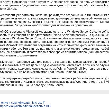
 Server Containers, так и в Hyper-V Container, а управление обеими средами
спользуемый в будущей Windows Server движок Docker разработан самой Micr
ории GitHub.
ver говорит уже само его название: речь идет о создании ОС с минимальным 
 решение вычислительных задач, в первую очередь - именно в облачном вар
е такого варианта ОС возможно за счет использования фактически только я
понентов, безусловно необходимых для исполнения приложений.
й ОС в арсенале Microsoft уже давно есть - это Windows Server Core, но сей
лении: как говорят ее представители, Nano Server по размеру на диске на 9
ьше, чем Windows Server Core. Но снижение объемов памяти на диске - это не
оит недорого), основная цель - повышение надежности системы. Избавление о
кам Microsoft, это позволит сократить на 92% количество критически важных
ениями и сбоями. Эти данные наглядно иллюстрируют, что представляют соб
начальном понимании и составляло в свое время понятие "операционная систем
омогательных компонентов.
к Microsoft полностью удалила весь стек средств пользовательского интерфей
MSI-пакетов, а также целый ряд компонентов Server Core, в том числе службы
ется только удаленно через механизмы WMI и PowerShell. Но при этом в не
реализованные на базе механизмов Features on Demand и DISM.
тся поддержке разработчиков приложений: ведутся работы по улучшению уд
ка скриптов и отладки, в том числе с помощью новых Web-инструментов. В Vis
тированные именно на работу с Nano Server.
чение и сертификация Microsoft"
опросам обучения/приобретения ПО