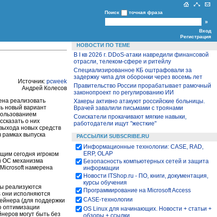
Поиск
точная фраза
Вход
Регистрация
НОВОСТИ ПО ТЕМЕ
В I кв 2026 г. DDoS-атаки навредили финансовой
отрасли, телеком-сфере и ритейлу
Специализированное КБ оштрафовали за
задержку чипа для оборонки через восемь лет
Источник:
pcweek
Правительство России прорабатывает рамочный
Андрей Колесов
законопроект по регулированию ИИ
ена реализовать
Хакеры активно атакуют российские больницы.
ть новый вариант
Врачей завалили письмами с троянами
пользованием
Cоискатели прокачивают мягкие навыки,
сказать о них
работодатели ищут "жесткие"
 выхода новых средств
в рамках выпуска
РАССЫЛКИ SUBSCRIBE.RU
Информационные технологии: CASE, RAD,
ERP, OLAP
ущим сегодня игроком
ой ОС механизма
Безопасность компьютерных сетей и защита
Microsoft намерена
информации
Новости ITShop.ru - ПО, книги, документация,
курсы обучения
ры реализуются
Программирование на Microsoft Access
s они исполняются
CASE-технологии
тейнера (для поддержки
по оптимизации
OS Linux для начинающих. Новости + статьи +
йнеров могут быть без
обзоры + ссылки