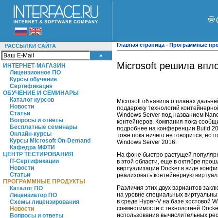
Главная страница
-
Программные пр
РАССЫЛКИ САЙТА
Microsoft решила впл
ИНТЕРНЕТ-МАГАЗИН
Лицензионное ПО
Курсы обучения
Сертификация
ОБУЧЕНИЕ И СЕМИНАРЫ
Каталог курсов
Microsoft объявила о планах даль
Новости
поддержку технологий контейнерной
Статьи
Windows Server под названием Nano
Вопросы и ответы
контейнеров. Компания пока сообщ
Бесплатные семинары
подробнее на конференции Build 20
Онлайн-курсы
тоже пока ничего не говорится, но
Курсы Microsoft On-Demand
Windows Server 2016.
Кафедра МФТИ
ЦЕНТР ТЕСТИРОВАНИЯ
На фоне быстро растущей популярно
IT-Сертификации
в этой области, еще в октябре про
Новости
виртуализации Docker в виде конфиг
Статьи
реализовать контейнерную виртуали
ПРОГРАММНЫЕ ПРОДУКТЫ
Различия этих двух вариантов закл
Каталог ПО
на уровне специальных виртуальных
Лицензиатор ПО
в среде Hyper-V на базе хостовой 
Схемы лицензирования
совместимости с технологией Docke
Новости
использования вычислительных ресу
Вопросы и ответы