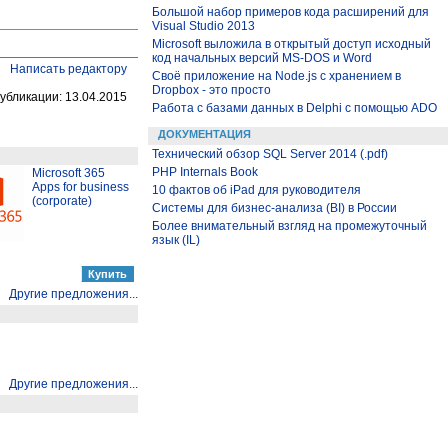
Большой набор примеров кода расширений для
Visual Studio 2013
Microsoft выложила в открытый доступ исходный
код начальных версий MS-DOS и Word
Написать редактору
Своё приложение на Node.js с хранением в
Dropbox - это просто
убликации: 13.04.2015
Работа с базами данных в Delphi с помощью ADO
ДОКУМЕНТАЦИЯ
Технический обзор SQL Server 2014 (.pdf)
PHP Internals Book
Microsoft 365
Apps for business
10 фактов об iPad для руководителя
(corporate)
Системы для бизнес-анализа (BI) в России
Более внимательный взгляд на промежуточный
язык (IL)
Другие предложения...
Другие предложения...