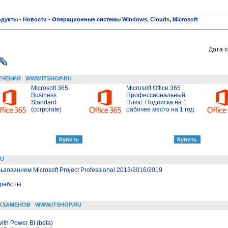
одукты
-
Новости
-
Операционные системы Windows
,
Clouds
,
Microsoft
Дата п
ЕЧЕНИЯ
WWW.ITSHOP.RU
Microsoft 365
Microsoft Office 365
Business
Профессиональный
Standard
Плюс. Подписка на 1
(corporate)
рабочее место на 1 год
RU
зованием Microsoft Project Professional 2013/2016/2019
 работы
КЗАМЕНОВ
WWW.ITSHOP.RU
ith Power BI (beta)