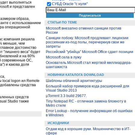
 будет выполняться
СУБД Oracle "с нуля"
osoft и представлен
размером образа,
СТАТЬИ ПО ТЕМЕ
ианте с использованием
дра операционной
Microsoft внезапно отменил санкции против
России
Санкции побоку. Microsoft продлевает лицензии
час компания решила
россиянам из-под полы, перечеркнув свои же
3% меньше, чем
запреты
 главное достоинство
т "лишнего веса" будет
Российский "убийца" Microsoft Office сдает позиции
 обновлений и на 80%
Microsoft села в лужу
ой современные ОС,
Основатель Microsoft стал жертвой миллиардера-
а") и какова доля
шантажиста
НОВИНКИ КАТАЛОГА DOWNLOAD
са,
 local logon ил Remote
Шаблоны облачной архитектуры
е добавлены средства
Большой набор примеров кода расширений для
Visual Studio 2013
µTorrent 3.3 build 29677.
аленных средств
ual Studio также
Tiny Notepad RC - отличная замена блокноту в
Metro стиле
Error Lookup - получение информации об ошибках
в Windows
ИСХОДНИКИ
Отдам код в хорошие руки. Мошенничество в ИТ-
сфере