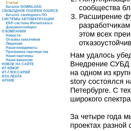
Статьи
сообщества бл
Каталог DOWNLOAD
СВОБОДНОЕ ПО/OPEN SOURCE
Расширение фу
Каталог свободного ПО
СИСТЕМЫ АВТОМАТИЗАЦИИ
разработчикам 
ERP-система iRenaissance
Документооборот
О КОМПАНИИ
этом всех преи
Новости
Отзывы заказчиков
отказоустойчи
Лицензии
Наши координаты
Программа партнерства
Нам удалось убед
Наши партнеры
Наши вакансии
Внедрение СУБД 
НОВОЕ НА САЙТЕ
ИТ-ЮМОР
на одном из круп
ИТ-ГЛОССАРИЙ
RSS-ЛЕНТА
story состоялся 
АРХИВ
Петербурге. С те
широкого спектра
За четыре года м
проектах разной 