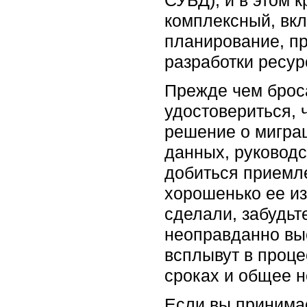
СУБД), и в этом 
комплексный, вк
планирование, п
разработки ресур
Прежде чем броса
удостовериться, 
решение о мигра
данных, руководс
добиться приемл
хорошенько ее из
сделали, забудьт
неоправданно выс
всплывут в проце
сроках и общее н
Если вы принимае