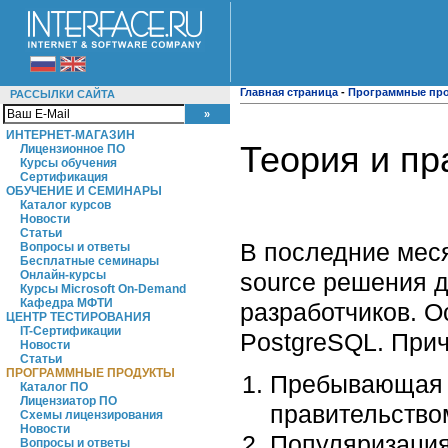
Главная страница
-
Программные пр
РАССЫЛКИ САЙТА
ИНТЕРНЕТ-МАГАЗИН
Теория и пр
Лицензионное ПО
Курсы обучения
Сертификация
ОБУЧЕНИЕ И СЕМИНАРЫ
Каталог курсов
Новости
Статьи
В последние мес
Вопросы и ответы
Бесплатные семинары
source решения 
Онлайн-курсы
Курсы Microsoft On-Demand
Кафедра МФТИ
разработчиков. 
ЦЕНТР ТЕСТИРОВАНИЯ
IT-Сертификации
PostgreSQL. Прич
Новости
Статьи
ПРОГРАММНЫЕ ПРОДУКТЫ
Пребывающая у
Каталог ПО
Лицензиатор ПО
правительство
Схемы лицензирования
Новости
Популяризация
Вопросы и ответы