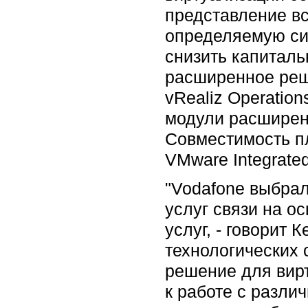
представление вс
определяемую сис
снизить капиталь
расширенное реш
vRealiz Operatio
модули расширен
Совместимость п
VMware Integrate
"Vodafone выбра
услуг связи на о
услуг, - говорит 
технологических 
решение для вирт
к работе с разли