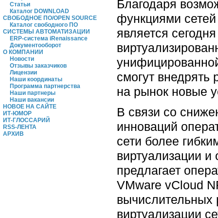
Благодаря возмо
Статьи
Каталог DOWNLOAD
функциями сетей 
СВОБОДНОЕ ПО/OPEN SOURCE
Каталог свободного ПО
является сегодня
СИСТЕМЫ АВТОМАТИЗАЦИИ
ERP-система iRenaissance
виртуализирован
Документооборот
О КОМПАНИИ
унифицированной
Новости
Отзывы заказчиков
Лицензии
смогут внедрять
Наши координаты
Программа партнерства
на рынок новые у
Наши партнеры
Наши вакансии
НОВОЕ НА САЙТЕ
В связи со сниж
ИТ-ЮМОР
ИТ-ГЛОССАРИЙ
инноваций операт
RSS-ЛЕНТА
АРХИВ
сети более гибк
виртуализации и
предлагает опер
VMware vCloud N
вычислительных 
виртуализации с