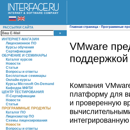
Главная страница
-
Программные пр
РАССЫЛКИ САЙТА
ИНТЕРНЕТ-МАГАЗИН
VMware пред
Лицензионное ПО
Курсы обучения
Сертификация
поддержкой
ОБУЧЕНИЕ И СЕМИНАРЫ
Каталог курсов
Новости
Статьи
Вопросы и ответы
Бесплатные семинары
Онлайн-курсы
Компания VMware
Курсы Microsoft On-Demand
Кафедра МФТИ
платформу для в
ЦЕНТР ТЕСТИРОВАНИЯ
IT-Сертификации
Новости
и проверенную в
Статьи
ПРОГРАММНЫЕ ПРОДУКТЫ
вычислительными
Каталог ПО
Лицензиатор ПО
интегрированную
Схемы лицензирования
Новости
Вопросы и ответы