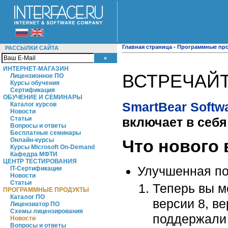
Главная страница
-
Программные пр
РАССЫЛКИ САЙТА
ИНТЕРНЕТ-МАГАЗИН
ВСТРЕЧАЙТ
Лицензионное ПО
Курсы обучения
Сертификация
ОБУЧЕНИЕ И СЕМИНАРЫ
SmartBear Softw
Каталог курсов
Новости
включает в себ
Статьи
Вопросы и ответы
Бесплатные семинары
Онлайн-курсы
Что нового 
Курсы Microsoft On-Demand
Кафедра МФТИ
ЦЕНТР ТЕСТИРОВАНИЯ
Улучшенная по
IT-Сертификации
Новости
Статьи
Теперь вы м
ПРОГРАММНЫЕ ПРОДУКТЫ
Каталог ПО
версии 8, в
Лицензиатор ПО
Схемы лицензирования
поддержали 
Новости
Вопросы и ответы