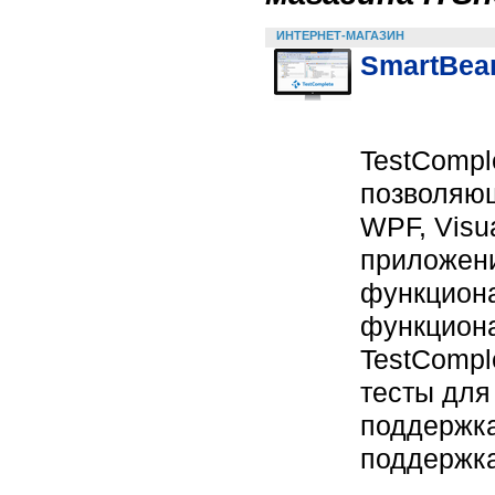
ИНТЕРНЕТ-МАГАЗИН
SmartBear
TestCompl
позволяющ
WPF, Visua
приложени
функциона
функциона
TestCompl
тесты для
поддержка
поддержка