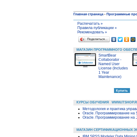
Главная страница
-
Программные пр
Распечатать »
Правила публикации »
Рекомендовать »
Поделиться…
МАГАЗИН ПРОГРАММНОГО ОБЕСП
SmartBear
Collaborator -
Named User
License (Includes
1 Year
Maintenance)
КУРСЫ ОБУЧЕНИЯ
WWW.ITSHOP.
Методология и практика упра
Oracle. Программирование на 
Oracle. Программирование на 
МАГАЗИН СЕРТИФИКАЦИОННЫХ Э
IBM SPSS Modeler Data Mining f