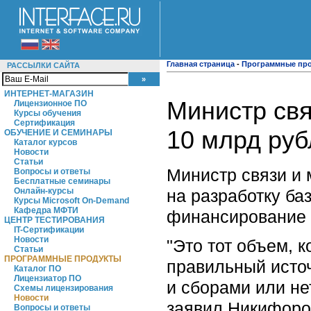
Главная страница
-
Программные пр
РАССЫЛКИ САЙТА
ИНТЕРНЕТ-МАГАЗИН
Министр свя
Лицензионное ПО
Курсы обучения
Сертификация
10 млрд руб
ОБУЧЕНИЕ И СЕМИНАРЫ
Каталог курсов
Новости
Статьи
Министр связи и
Вопросы и ответы
Бесплатные семинары
на разработку ба
Онлайн-курсы
Курсы Microsoft On-Demand
Кафедра МФТИ
финансирование в
ЦЕНТР ТЕСТИРОВАНИЯ
IT-Сертификации
Новости
"Это тот объем, 
Статьи
ПРОГРАММНЫЕ ПРОДУКТЫ
правильный источ
Каталог ПО
Лицензиатор ПО
и сборами или не
Схемы лицензирования
Новости
заявил Никифоро
Вопросы и ответы