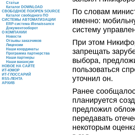
Статьи
Каталог DOWNLOAD
По словам минист
СВОБОДНОЕ ПО/OPEN SOURCE
Каталог свободного ПО
именно: мобильн
СИСТЕМЫ АВТОМАТИЗАЦИИ
ERP-система iRenaissance
систему управле
Документооборот
О КОМПАНИИ
Новости
При этом Никифор
Отзывы заказчиков
Лицензии
запрещать зарубе
Наши координаты
Программа партнерства
Наши партнеры
выбора, предложи
Наши вакансии
НОВОЕ НА САЙТЕ
пользоваться спро
ИТ-ЮМОР
ИТ-ГЛОССАРИЙ
уточнил он.
RSS-ЛЕНТА
АРХИВ
Ранее сообщалос
планируется соз
предложил облож
передавать отеч
некоторым оценка