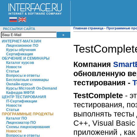
Главная страница
-
Программные пр
РАССЫЛКИ САЙТА
ИНТЕРНЕТ-МАГАЗИН
TestComplet
Лицензионное ПО
Курсы обучения
Сертификация
ОБУЧЕНИЕ И СЕМИНАРЫ
Компания
Smart
Каталог курсов
Новости
обновленную ве
Статьи
Вопросы и ответы
Бесплатные семинары
тестирования -
T
Онлайн-курсы
Курсы Microsoft On-Demand
Кафедра МФТИ
TestComplete
- э
ЦЕНТР ТЕСТИРОВАНИЯ
IT-Сертификации
тестирования, п
Новости
Статьи
выполнять тесты 
ПРОГРАММНЫЕ ПРОДУКТЫ
Каталог ПО
C++, Visual Basic 
Лицензиатор ПО
Схемы лицензирования
приложений , как
Новости
Вопросы и ответы