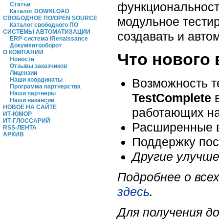
функциональность
Статьи
Каталог DOWNLOAD
модульное тестир
СВОБОДНОЕ ПО/OPEN SOURCE
Каталог свободного ПО
СИСТЕМЫ АВТОМАТИЗАЦИИ
создавать и авто
ERP-система iRenaissance
Документооборот
О КОМПАНИИ
Что нового 
Новости
Отзывы заказчиков
Лицензии
Наши координаты
Возможность т
Программа партнерства
Наши партнеры
TestComplete
в
Наши вакансии
НОВОЕ НА САЙТЕ
работающих н
ИТ-ЮМОР
ИТ-ГЛОССАРИЙ
Расширенные 
RSS-ЛЕНТА
АРХИВ
Поддержку пос
Другие улучше
Подробнее о все
здесь
.
Для получения д