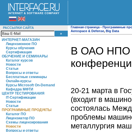
Главная страница
-
Программные пр
РАССЫЛКИ САЙТА
Aerospace & Defense
,
Big Data
ИНТЕРНЕТ-МАГАЗИН
Лицензионное ПО
В ОАО НПО
Курсы обучения
Сертификация
ОБУЧЕНИЕ И СЕМИНАРЫ
конференци
Каталог курсов
Новости
Статьи
Вопросы и ответы
Бесплатные семинары
Онлайн-курсы
Курсы Microsoft On-Demand
20-21 марта в Г
Кафедра МФТИ
ЦЕНТР ТЕСТИРОВАНИЯ
(входит в машино
IT-Сертификации
Новости
Статьи
состоялась Межд
ПРОГРАММНЫЕ ПРОДУКТЫ
Каталог ПО
проблемы машино
Лицензиатор ПО
Схемы лицензирования
металлургия маш
Новости
Вопросы и ответы