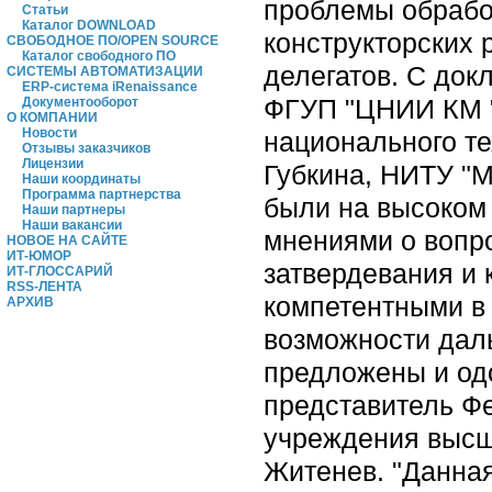
проблемы обрабо
Статьи
Каталог DOWNLOAD
конструкторских 
СВОБОДНОЕ ПО/OPEN SOURCE
Каталог свободного ПО
делегатов. С до
СИСТЕМЫ АВТОМАТИЗАЦИИ
ERP-система iRenaissance
ФГУП "ЦНИИ КМ "
Документооборот
О КОМПАНИИ
Новости
национального те
Отзывы заказчиков
Лицензии
Губкина, НИТУ "М
Наши координаты
Программа партнерства
были на высоком
Наши партнеры
Наши вакансии
мнениями о вопро
НОВОЕ НА САЙТЕ
ИТ-ЮМОР
затвердевания и 
ИТ-ГЛОССАРИЙ
RSS-ЛЕНТА
компетентными в
АРХИВ
возможности дал
предложены и одо
представитель Фе
учреждения высш
Житенев. "Данна