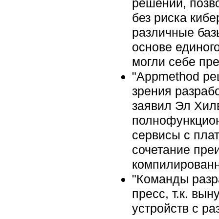
решений, позв
без риска кибе
различные баз
основе единог
могли себе пре
"Appmethod ре
зрения разраб
заявил Эл Хилв
полнофункцион
сервисы с пла
сочетание пре
компилированн
"Команды разр
пресс, т.к. в
устройств с р