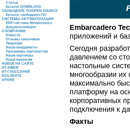
Статьи
Каталог DOWNLOAD
СВОБОДНОЕ ПО/OPEN SOURCE
Каталог свободного ПО
СИСТЕМЫ АВТОМАТИЗАЦИИ
ERP-система iRenaissance
Embarcadero Tec
Документооборот
О КОМПАНИИ
приложений и ба
Новости
Отзывы заказчиков
Лицензии
Сегодня разрабо
Наши координаты
Программа партнерства
давлением со сто
Наши партнеры
Наши вакансии
настольные сист
НОВОЕ НА САЙТЕ
ИТ-ЮМОР
ИТ-ГЛОССАРИЙ
многообразии их
RSS-ЛЕНТА
АРХИВ
максимально быс
платформу на осн
корпоративных пр
подключения к д
Факты