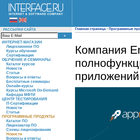
Главная страница
-
Программные пр
РАССЫЛКИ САЙТА
ИНТЕРНЕТ-МАГАЗИН
Компания E
Лицензионное ПО
Курсы обучения
Сертификация
полнофункц
ОБУЧЕНИЕ И СЕМИНАРЫ
Каталог курсов
Новости
приложений
Статьи
Вопросы и ответы
Бесплатные семинары
Онлайн-курсы
Курсы Microsoft On-Demand
Кафедра МФТИ
ЦЕНТР ТЕСТИРОВАНИЯ
IT-Сертификации
Новости
Статьи
ПРОГРАММНЫЕ ПРОДУКТЫ
Каталог ПО
Лицензиатор ПО
Схемы лицензирования
Новости
Вопросы и ответы