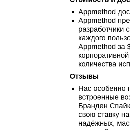
Appmethod дос
Appmethod пре
разработчики с
каждого польз
Appmethod за 
корпоративной
количества ис
Отзывы
Нас особенно 
встроенные во
Бранден Спайкс
свою ставку н
надёжных, мас