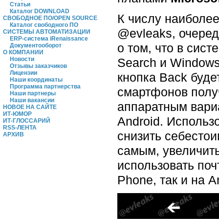
Статьи
Каталог DOWNLOAD
К числу наиболее
СВОБОДНОЕ ПО/OPEN SOURCE
Каталог свободного ПО
@evleaks, очеред
СИСТЕМЫ АВТОМАТИЗАЦИИ
ERP-система iRenaissance
о том, что в сис
Документооборот
О КОМПАНИИ
Search и Windows
Новости
Отзывы заказчиков
Лицензии
кнопка Back буде
Наши координаты
Программа партнерства
смартфонов полу
Наши партнеры
Наши вакансии
аппаратным вариа
НОВОЕ НА САЙТЕ
ИТ-ЮМОР
Android. Использ
ИТ-ГЛОССАРИЙ
RSS-ЛЕНТА
снизить себестои
АРХИВ
самым, увеличить
использовать поч
Phone, так и на A