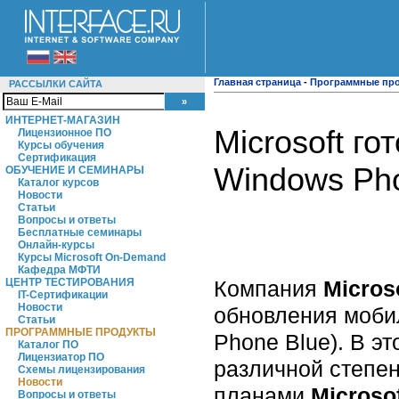
Главная страница
-
Программные пр
РАССЫЛКИ САЙТА
ИНТЕРНЕТ-МАГАЗИН
Microsoft г
Лицензионное ПО
Курсы обучения
Сертификация
Windows Pho
ОБУЧЕНИЕ И СЕМИНАРЫ
Каталог курсов
Новости
Статьи
Вопросы и ответы
Бесплатные семинары
Онлайн-курсы
Курсы Microsoft On-Demand
Кафедра МФТИ
Компания
Micros
ЦЕНТР ТЕСТИРОВАНИЯ
IT-Сертификации
Новости
обновления моби
Статьи
ПРОГРАММНЫЕ ПРОДУКТЫ
Phone Blue). В э
Каталог ПО
Лицензиатор ПО
различной степен
Схемы лицензирования
Новости
планами
Microso
Вопросы и ответы