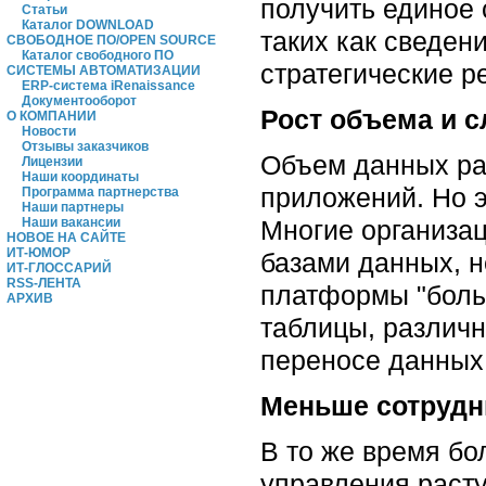
получить единое
Статьи
Каталог DOWNLOAD
таких как сведен
СВОБОДНОЕ ПО/OPEN SOURCE
Каталог свободного ПО
стратегические 
СИСТЕМЫ АВТОМАТИЗАЦИИ
ERP-система iRenaissance
Документооборот
Рост объема и 
О КОМПАНИИ
Новости
Отзывы заказчиков
Объем данных рас
Лицензии
Наши координаты
приложений. Но э
Программа партнерства
Наши партнеры
Многие организа
Наши вакансии
НОВОЕ НА САЙТЕ
ИТ-ЮМОР
базами данных, 
ИТ-ГЛОССАРИЙ
RSS-ЛЕНТА
платформы "боль
АРХИВ
таблицы, различн
переносе данных 
Меньше сотрудн
В то же время бо
управления раст