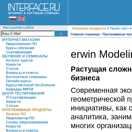
РАССЫЛКИ САЙТА
●
Описания продуктов
Прайс-лист
Главная страница
-
Программные пр
ИНТЕРНЕТ-МАГАЗИН
Лицензионное ПО
Курсы обучения
erwin Modeli
Сертификация
ОБУЧЕНИЕ И СЕМИНАРЫ
Каталог курсов
Новости
Растущая сложн
Статьи
Вопросы и ответы
бизнеса
Бесплатные семинары
Онлайн-курсы
Курсы Microsoft On-Demand
Современная эко
Кафедра МФТИ
ЦЕНТР ТЕСТИРОВАНИЯ
геометрической п
IT-Сертификации
Новости
инициативы, как 
Статьи
ПРОГРАММНЫЕ ПРОДУКТЫ
Каталог ПО
аналитика, заним
Лицензиатор ПО
Схемы лицензирования
многих организац
Новости
Вопросы и ответы