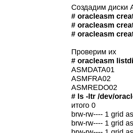
Создадим диски
# oracleasm crea
# oracleasm crea
# oracleasm cre
Проверим их
# oracleasm listd
ASMDATA01
ASMFRA02
ASMREDO02
# ls -ltr /dev/ora
итого 0
brw-rw---- 1 gri
brw-rw---- 1 gri
brw-rw---- 1 gri