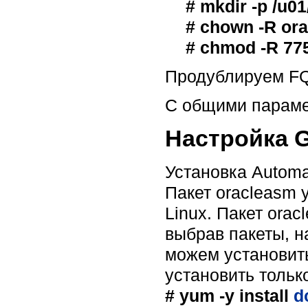
# mkdir -p /u0
# chown -R ora
# chmod -R 775
Продублируем
F
С общими параме
Настройка 
Установка Automat
Пакет oracleasm 
Linux. Пакет ora
выбрав пакеты, н
можем установить
установить только
# yum -y install
d