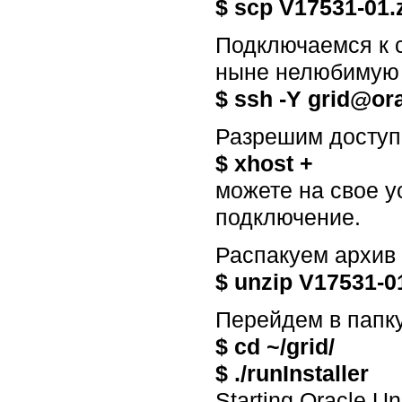
$ scp V17531-01.
Подключаемся к с
ныне нелюбимую с
$ ssh -Y grid@or
Разрешим доступ
$ xhost +
можете на свое у
подключение.
Распакуем архив
$ unzip V17531-0
Перейдем в папку
$ cd ~/grid/
$ ./runInstaller
Starting Oracle Un