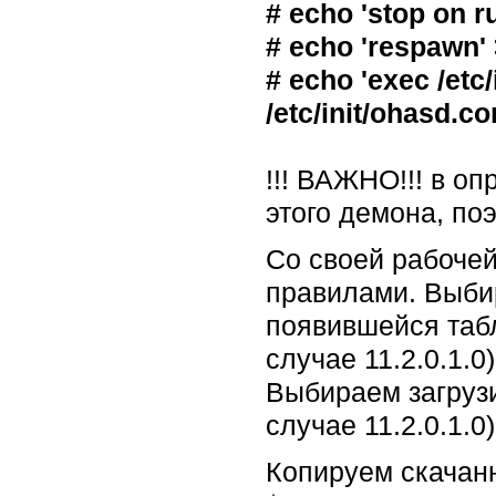
# echo 'stop on ru
# echo 'respawn' 
# echo 'exec /etc/
/etc/init/ohasd.co
!!! ВАЖНО!!! в о
этого демона, по
Со своей рабоче
правилами. Выбир
появившейся табл
случае 11.2.0.1.0
Выбираем загрузит
случае 11.2.0.1.0)
Копируем скачан