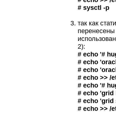
# sysctl -p
так как стат
перенесены 
использован
2):
# echo '# hu
# echo 'orac
# echo 'orac
# echo >> /e
# echo '# hu
# echo 'grid
# echo 'grid
# echo >> /e