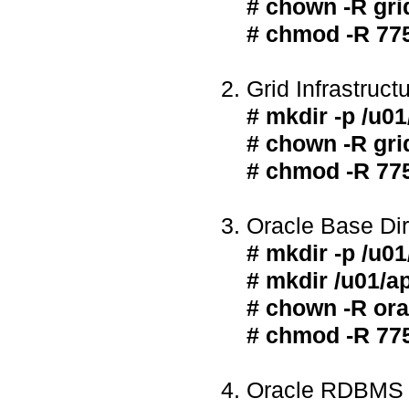
# chown -R gri
# chmod -R 775
Grid Infrastruc
# mkdir -p /u01
# chown -R grid
# chmod -R 775
Oracle Base Dir
# mkdir -p /u01
# mkdir /u01/a
# chown -R orac
# chmod -R 775
Oracle RDBMS