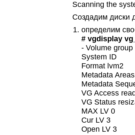
Scanning the syst
Создадим диски 
определим сво
# vgdisplay vg
- Volume group
System ID
Format lvm2
Metadata Areas
Metadata Sequ
VG Access read
VG Status resiz
MAX LV 0
Cur LV 3
Open LV 3