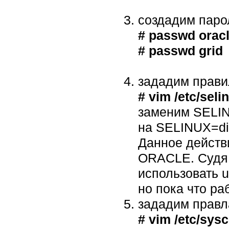
создадим паро
# passwd orac
# passwd grid
зададим прав
# vim /etc/seli
заменим SELI
на SELINUX=di
Данное действ
ORACLE. Судя 
использовать 
но пока что р
зададим правл
# vim /etc/sysc