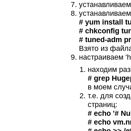
устанавливаем
устанавливаем
# yum install t
# chkconfig tu
# tuned-adm pr
Взято из файла
настраиваем '
находим раз
# grep Huge
в моем случ
т.е. для со
страниц:
# echo '# Nu
# echo vm.n
# echo >> /e