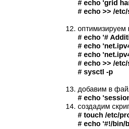
# echo 'grid ha
# echo >> /etc/
оптимизируем 
# echo '# Addit
# echo 'net.ip
# echo 'net.ip
# echo >> /etc/
# sysctl -p
добавим в файл
# echo 'sessio
создадим скри
# touch /etc/pr
# echo '#!/bin/