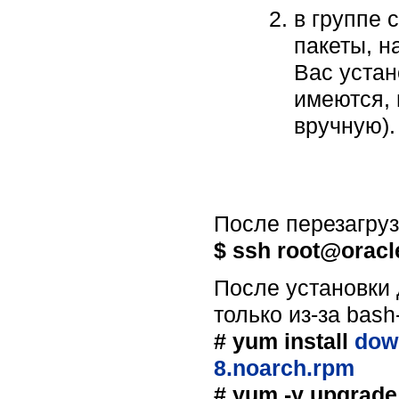
в группе 
пакеты, н
Вас устан
имеются, 
вручную).
После перезагруз
$ ssh root@oracl
После установки 
только из-за bash
# yum install
down
8.noarch.rpm
# yum -y upgrade