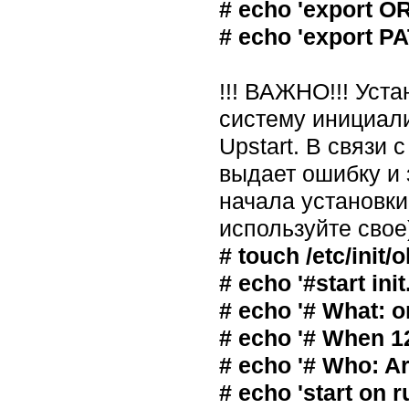
# echo 'export O
# echo 'export PA
!!! ВАЖНО!!! Уст
систему инициализ
Upstart. В связи
выдает ошибку и 
начала установки
используйте свое
# touch /etc/init/
# echo '#start ini
# echo '# What: o
# echo '# When 12
# echo '# Who: Ar
# echo 'start on r