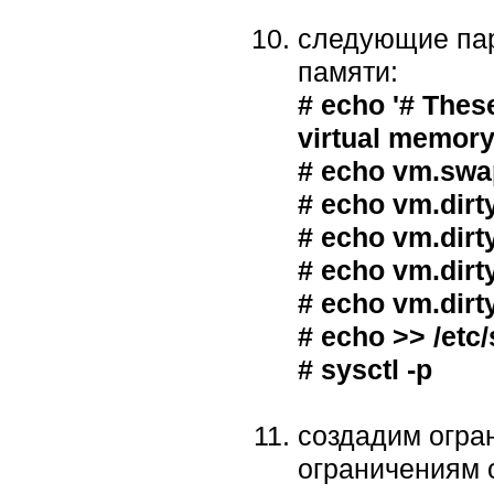
следующие пар
памяти:
# echo '# Thes
virtual memory 
# echo vm.swap
# echo vm.dirt
# echo vm.dirty
# echo vm.dirt
# echo vm.dirt
# echo >> /etc/
# sysctl -p
создадим огра
ограничениям 