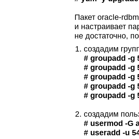
Пакет oracle-rdb
и настраивает п
не достаточно, 
создадим груп
# groupadd -g 
# groupadd -g
# groupadd -g
# groupadd -g
# groupadd -g
создадим поль
# usermod -G 
# useradd -u 5