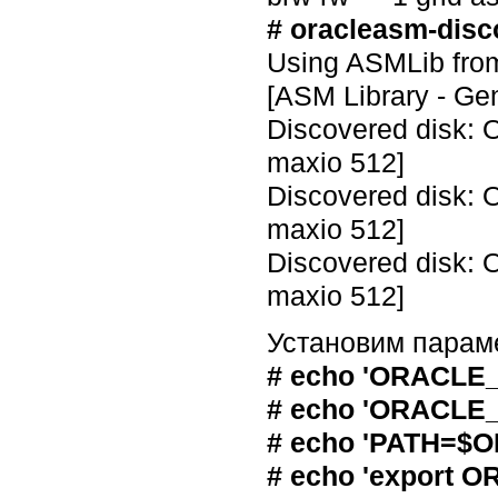
# oracleasm-disc
Using ASMLib from 
[ASM Library - Gen
Discovered disk:
maxio 512]
Discovered disk:
maxio 512]
Discovered disk:
maxio 512]
Установим параме
# echo 'ORACLE_H
# echo 'ORACLE_
# echo 'PATH=$O
# echo 'export O