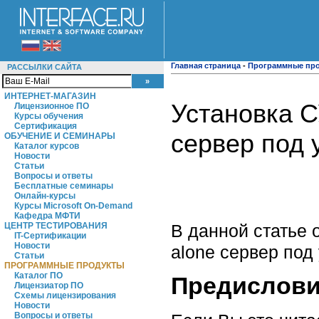
Главная страница
-
Программные пр
РАССЫЛКИ САЙТА
ИНТЕРНЕТ-МАГАЗИН
Установка 
Лицензионное ПО
Курсы обучения
Сертификация
сервер под
ОБУЧЕНИЕ И СЕМИНАРЫ
Каталог курсов
Новости
Статьи
Вопросы и ответы
Бесплатные семинары
Онлайн-курсы
Курсы Microsoft On-Demand
Кафедра МФТИ
В данной статье
ЦЕНТР ТЕСТИРОВАНИЯ
IT-Сертификации
Новости
alone сервер по
Статьи
ПРОГРАММНЫЕ ПРОДУКТЫ
Каталог ПО
Предислов
Лицензиатор ПО
Схемы лицензирования
Новости
Вопросы и ответы