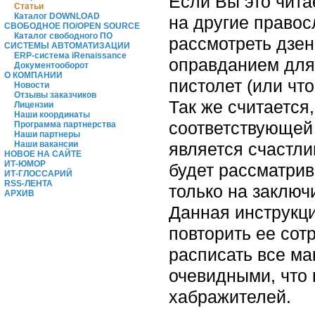
Если Вы это чита
Статьи
Каталог DOWNLOAD
на другие правос
СВОБОДНОЕ ПО/OPEN SOURCE
Каталог свободного ПО
рассмотреть дзе
СИСТЕМЫ АВТОМАТИЗАЦИИ
ERP-система iRenaissance
оправданием для
Документооборот
О КОМПАНИИ
пистолет (или что
Новости
Отзывы заказчиков
Так же считается
Лицензии
Наши координаты
соответствующей 
Программа партнерства
Наши партнеры
Наши вакансии
является счастли
НОВОЕ НА САЙТЕ
ИТ-ЮМОР
будет рассматрив
ИТ-ГЛОССАРИЙ
RSS-ЛЕНТА
только на заключ
АРХИВ
Данная инструкц
повторить ее сот
расписать все ма
очевидными, что 
хабражителей.