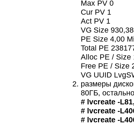
Max PV 0
Cur PV 1
Act PV 1
VG Size 930,38
PE Size 4,00 M
Total PE 23817
Alloc PE / Size
Free PE / Size 
VG UUID LvgS
размеры диско
80ГБ, остально
# lvcreate -L8
# lvcreate -L4
# lvcreate -L4