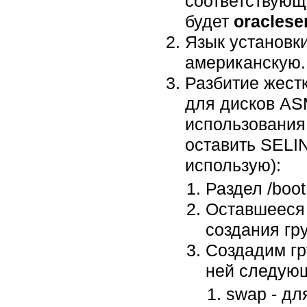
соответствующ
будет
oraclese
Язык установк
американскую.
Разбитие жестк
для дисков ASM
использования
оставить SEL
использую):
Раздел /boo
Оставшееся 
создания гр
Создадим гр
ней следую
swap - дл