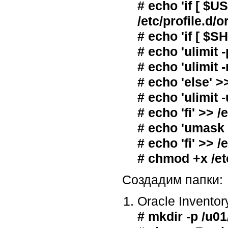
# echo 'if [ $U
/etc/profile.d/
# echo 'if [ $S
# echo 'ulimit 
# echo 'ulimit 
# echo 'else' >
# echo 'ulimit 
# echo 'fi' >> /
# echo 'umask 0
# echo 'fi' >> /
# chmod +x /etc
Создадим папки:
Oracle Inventor
# mkdir -p /u0