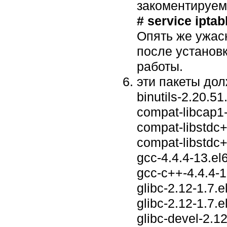
закоментируем
# service iptab
Опять же ужас
после установ
работы.
эти пакеты до
binutils-2.20.51
compat-libcap1
compat-libstdc+
compat-libstdc+
gcc-4.4.4-13.el
gcc-c++-4.4.4-1
glibc-2.12-1.7.e
glibc-2.12-1.7.e
glibc-devel-2.1