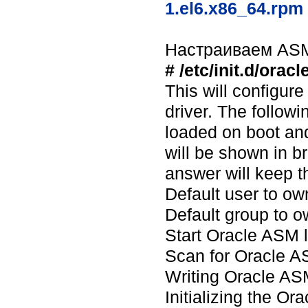
1.el6.x86_64.rpm
Настраиваем AS
# /etc/init.d/orac
This will configure
driver. The followi
loaded on boot and
will be shown in bra
answer will keep th
Default user to own
Default group to o
Start Oracle ASM li
Scan for Oracle AS
Writing Oracle ASM
Initializing the Or