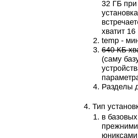
32 ГБ при
установка
встречает
хватит 16
temp - ми
640 КБ хв
(саму баз
устройств
параметр
Разделы д
Тип установк
в базовых
прежними 
юниксами