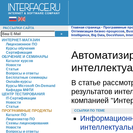
Главная страница
-
Программные пр
РАССЫЛКИ САЙТА
Оптимизация бизнес-процессов
,
Busi
Intelligence
,
Big Data
,
DocsVision
,
Inte
ИНТЕРНЕТ-МАГАЗИН
Лицензионное ПО
Курсы обучения
Автоматизир
Сертификация
ОБУЧЕНИЕ И СЕМИНАРЫ
Каталог курсов
интеллектуа
Новости
Статьи
Вопросы и ответы
Бесплатные семинары
В статье рассмот
Онлайн-курсы
Курсы Microsoft On-Demand
результатов инте
Кафедра МФТИ
ЦЕНТР ТЕСТИРОВАНИЯ
компанией "Инте
IT-Сертификации
Новости
Статьи
ССЫЛКИ ПО ТЕМЕ
ПРОГРАММНЫЕ ПРОДУКТЫ
Каталог ПО
Информационно
Лицензиатор ПО
Схемы лицензирования
интеллектуаль
Новости
Вопросы и ответы