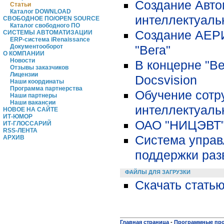
Создание Авто
Статьи
Каталог DOWNLOAD
интеллектуаль
СВОБОДНОЕ ПО/OPEN SOURCE
Каталог свободного ПО
Создание АЕРИ
СИСТЕМЫ АВТОМАТИЗАЦИИ
ERP-система iRenaissance
"Вега"
Документооборот
О КОМПАНИИ
Новости
В концерне "В
Отзывы заказчиков
Лицензии
Docsvision
Наши координаты
Программа партнерства
Обучение сотр
Наши партнеры
Наши вакансии
интеллектуаль
НОВОЕ НА САЙТЕ
ИТ-ЮМОР
ОАО "НИЦЭВТ"
ИТ-ГЛОССАРИЙ
RSS-ЛЕНТА
Система управ
АРХИВ
поддержки раз
ФАЙЛЫ ДЛЯ ЗАГРУЗКИ
Скачать статью
Главная страница
-
Программные пр