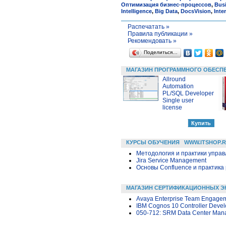
Оптимизация бизнес-процессов
,
Busi
Intelligence
,
Big Data
,
DocsVision
,
Inte
Распечатать »
Правила публикации »
Рекомендовать »
Поделиться…
МАГАЗИН ПРОГРАММНОГО ОБЕСП
Allround
Automation
PL/SQL Developer
Single user
license
КУРСЫ ОБУЧЕНИЯ
WWW.ITSHOP.
Методология и практики упра
Jira Service Management
Основы Confluence и практика
МАГАЗИН СЕРТИФИКАЦИОННЫХ Э
Avaya Enterprise Team Engagem
IBM Cognos 10 Controller Devel
050-712: SRM Data Center Mana