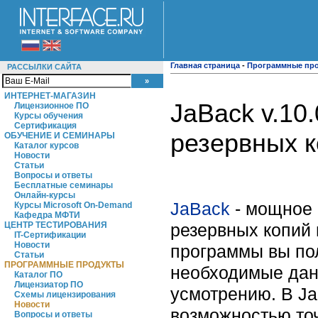
Главная страница
-
Программные пр
РАССЫЛКИ САЙТА
ИНТЕРНЕТ-МАГАЗИН
JaBack v.10
Лицензионное ПО
Курсы обучения
Сертификация
резервных 
ОБУЧЕНИЕ И СЕМИНАРЫ
Каталог курсов
Новости
Статьи
Вопросы и ответы
Бесплатные семинары
Онлайн-курсы
JaBack
- мощное 
Курсы Microsoft On-Demand
Кафедра МФТИ
резервных копий
ЦЕНТР ТЕСТИРОВАНИЯ
IT-Сертификации
Новости
программы вы пол
Статьи
ПРОГРАММНЫЕ ПРОДУКТЫ
необходимые данн
Каталог ПО
Лицензиатор ПО
усмотрению. В Ja
Схемы лицензирования
Новости
возможностью точ
Вопросы и ответы