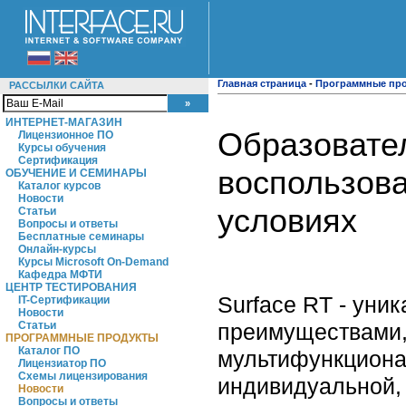
Главная страница
-
Программные пр
РАССЫЛКИ САЙТА
ИНТЕРНЕТ-МАГАЗИН
Образовате
Лицензионное ПО
Курсы обучения
Сертификация
воспользова
ОБУЧЕНИЕ И СЕМИНАРЫ
Каталог курсов
Новости
условиях
Статьи
Вопросы и ответы
Бесплатные семинары
Онлайн-курсы
Курсы Microsoft On-Demand
Кафедра МФТИ
ЦЕНТР ТЕСТИРОВАНИЯ
Surface RT - уни
IT-Сертификации
Новости
преимуществами,
Статьи
ПРОГРАММНЫЕ ПРОДУКТЫ
Каталог ПО
мультифункциона
Лицензиатор ПО
Схемы лицензирования
индивидуальной, 
Новости
Вопросы и ответы