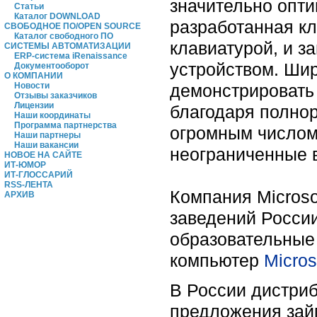
значительно опт
Статьи
Каталог DOWNLOAD
разработанная кл
СВОБОДНОЕ ПО/OPEN SOURCE
Каталог свободного ПО
клавиатурой, и з
СИСТЕМЫ АВТОМАТИЗАЦИИ
ERP-система iRenaissance
устройством. Шир
Документооборот
О КОМПАНИИ
демонстрировать
Новости
Отзывы заказчиков
Лицензии
благодаря полно
Наши координаты
Программа партнерства
огромным числом 
Наши партнеры
Наши вакансии
неограниченные 
НОВОЕ НА САЙТЕ
ИТ-ЮМОР
ИТ-ГЛОССАРИЙ
RSS-ЛЕНТА
Компания Micros
АРХИВ
заведений России,
образовательные
компьютер
Micros
В России дистриб
предложения займ