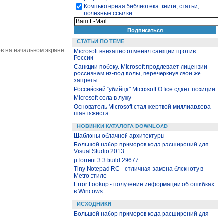
Компьютерная библиотека: книги, статьи,
полезные ссылки
СТАТЬИ ПО ТЕМЕ
ов на начальном экране
Microsoft внезапно отменил санкции против
России
Санкции побоку. Microsoft продлевает лицензии
россиянам из-под полы, перечеркнув свои же
запреты
Российский "убийца" Microsoft Office сдает позиции
Microsoft села в лужу
Основатель Microsoft стал жертвой миллиардера-
шантажиста
НОВИНКИ КАТАЛОГА DOWNLOAD
Шаблоны облачной архитектуры
Большой набор примеров кода расширений для
Visual Studio 2013
µTorrent 3.3 build 29677.
Tiny Notepad RC - отличная замена блокноту в
Metro стиле
Error Lookup - получение информации об ошибках
в Windows
ИСХОДНИКИ
Большой набор примеров кода расширений для