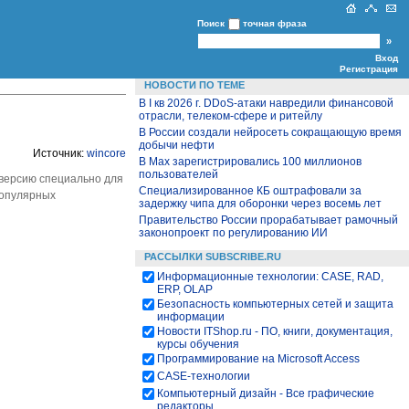
Поиск
точная фраза
Вход
Регистрация
НОВОСТИ ПО ТЕМЕ
В I кв 2026 г. DDoS-атаки навредили финансовой
отрасли, телеком-сфере и ритейлу
В России создали нейросеть сокращающую время
добычи нефти
Источник:
wincore
В Max зарегистрировались 100 миллионов
пользователей
 версию специально для
Специализированное КБ оштрафовали за
популярных
задержку чипа для оборонки через восемь лет
Правительство России прорабатывает рамочный
законопроект по регулированию ИИ
РАССЫЛКИ SUBSCRIBE.RU
Информационные технологии: CASE, RAD,
ERP, OLAP
Безопасность компьютерных сетей и защита
информации
Новости ITShop.ru - ПО, книги, документация,
курсы обучения
Программирование на Microsoft Access
CASE-технологии
Компьютерный дизайн - Все графические
редакторы