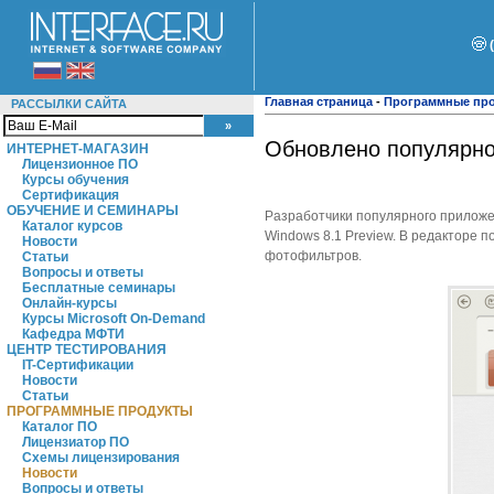
Главная страница
-
Программные пр
РАССЫЛКИ САЙТА
Обновлено популярно
ИНТЕРНЕТ-МАГАЗИН
Лицензионное ПО
Курсы обучения
Сертификация
ОБУЧЕНИЕ И СЕМИНАРЫ
Разработчики популярного приложе
Каталог курсов
Windows 8.1 Preview. В редакторе 
Новости
фотофильтров.
Статьи
Вопросы и ответы
Бесплатные семинары
Онлайн-курсы
Курсы Microsoft On-Demand
Кафедра МФТИ
ЦЕНТР ТЕСТИРОВАНИЯ
IT-Сертификации
Новости
Статьи
ПРОГРАММНЫЕ ПРОДУКТЫ
Каталог ПО
Лицензиатор ПО
Схемы лицензирования
Новости
Вопросы и ответы