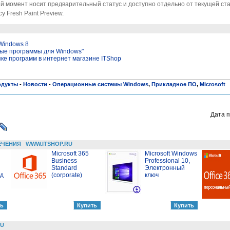
 момент носит предварительный статус и доступно отдельно от текущей ст
 Fresh Paint Preview.
Windows 8
вые программы для Windows"
пке программ в интернет магазине ITShop
одукты
-
Новости
-
Операционные системы Windows
,
Прикладное ПО
,
Microsoft
Дата п
ЕЧЕНИЯ
WWW.ITSHOP.RU
Microsoft 365
Microsoft Windows
Business
Professional 10,
Standard
Электронный
од
(corporate)
ключ
RU