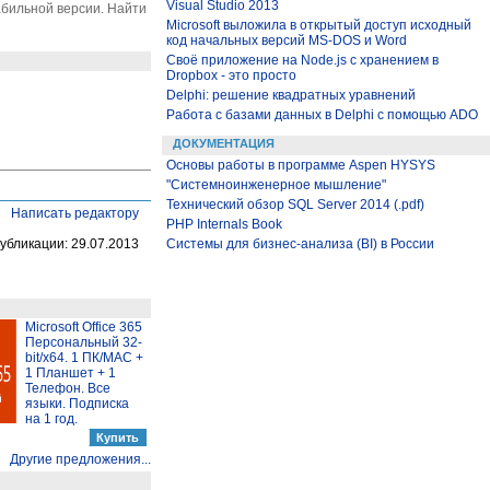
Visual Studio 2013
абильной версии. Найти
Microsoft выложила в открытый доступ исходный
код начальных версий MS-DOS и Word
Своё приложение на Node.js с хранением в
Dropbox - это просто
Delphi: решение квадратных уравнений
Работа с базами данных в Delphi с помощью ADO
ДОКУМЕНТАЦИЯ
Основы работы в программе Aspen HYSYS
"Системноинженерное мышление"
Технический обзор SQL Server 2014 (.pdf)
Написать редактору
PHP Internals Book
убликации: 29.07.2013
Системы для бизнес-анализа (BI) в России
Microsoft Office 365
Персональный 32-
bit/x64. 1 ПК/MAC +
1 Планшет + 1
Телефон. Все
языки. Подписка
на 1 год.
Другие предложения...