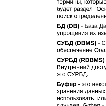
термины, которые
будет раздел "Ос
поиск определени
БД (DB)
- База Д
упрощения их изв
СУБД (DBMS)
- С
обеспечение Orac
СУРБД (RDBMS)
Внутренний досту
это СУРБД.
Буфер
- это нек
хранения данных
использовать, ил
случаев, буфер -