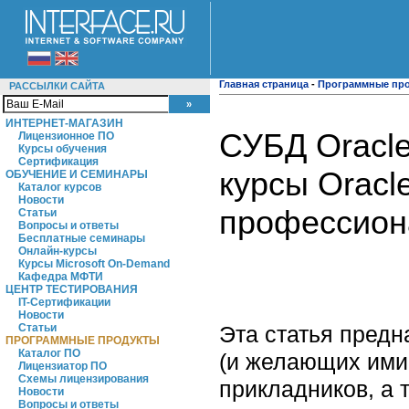
Главная страница
-
Программные пр
РАССЫЛКИ САЙТА
ИНТЕРНЕТ-МАГАЗИН
СУБД Oracle
Лицензионное ПО
Курсы обучения
Сертификация
курсы Oracl
ОБУЧЕНИЕ И СЕМИНАРЫ
Каталог курсов
Новости
профессиона
Статьи
Вопросы и ответы
Бесплатные семинары
Онлайн-курсы
Курсы Microsoft On-Demand
Кафедра МФТИ
ЦЕНТР ТЕСТИРОВАНИЯ
IT-Сертификации
Новости
Эта статья предн
Статьи
ПРОГРАММНЫЕ ПРОДУКТЫ
Каталог ПО
(и желающих ими 
Лицензиатор ПО
Схемы лицензирования
прикладников, а 
Новости
Вопросы и ответы