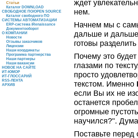
ждет увлекательн
Статьи
Каталог DOWNLOAD
нем.
СВОБОДНОЕ ПО/OPEN SOURCE
Каталог свободного ПО
СИСТЕМЫ АВТОМАТИЗАЦИИ
Начнем мы с самы
ERP-система iRenaissance
Документооборот
дальше и дальше.
О КОМПАНИИ
Новости
готовы разделить
Отзывы заказчиков
Лицензии
Наши координаты
Почему это будет
Программа партнерства
Наши партнеры
глазами по тексту
Наши вакансии
НОВОЕ НА САЙТЕ
ИТ-ЮМОР
просто удовлетво
ИТ-ГЛОССАРИЙ
RSS-ЛЕНТА
текстом. Именно
АРХИВ
если Вы их не из
останется пробел
огромные пустоты
научился?". Дума
Поставьте перед 