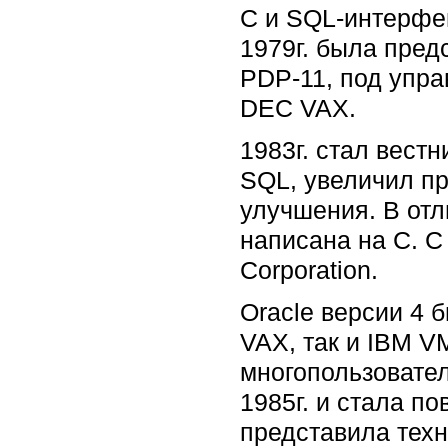
C и SQL-интерфей
1979г. была пред
PDP-11, под упр
DEC VAX.
1983г. стал вест
SQL, увеличил пр
улучшения. В отл
написана на С. С
Corporation.
Oracle версии 4 
VAX, так и IBM V
многопользовател
1985г. и стала п
представила техн