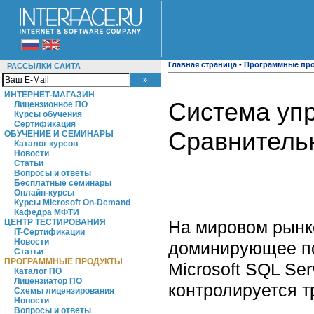
Главная страница
-
Программные пр
РАССЫЛКИ САЙТА
ИНТЕРНЕТ-МАГАЗИН
Система уп
Лицензионное ПО
Курсы обучения
Сертификация
Сравнитель
ОБУЧЕНИЕ И СЕМИНАРЫ
Каталог курсов
Новости
Статьи
Вопросы и ответы
Бесплатные семинары
Онлайн-курсы
Курсы Microsoft On-Demand
Кафедра МФТИ
На мировом рынк
ЦЕНТР ТЕСТИРОВАНИЯ
IT-Сертификации
Новости
доминирующее по
Статьи
ПРОГРАММНЫЕ ПРОДУКТЫ
Microsoft SQL Se
Каталог ПО
Лицензиатор ПО
контролируется т
Схемы лицензирования
Новости
Вопросы и ответы