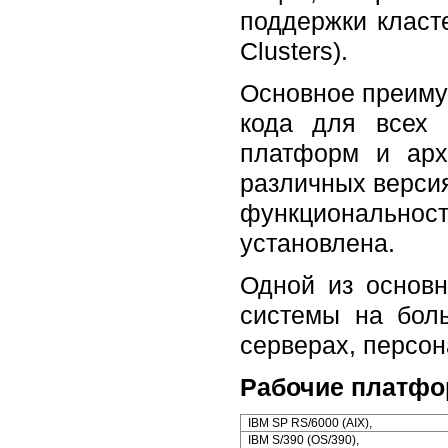
поддержки класте
Clusters).
Основное преимущ
кода для всех 
платформ и арх
различных версия
функционально
установлена.
Одной из основн
системы на бол
серверах, персон
Рабочие платфо
IBM SP RS/6000 (AIX),
IBM S/390 (OS/390),