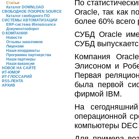
По статистическ
Статьи
Каталог DOWNLOAD
Oracle, так как 
СВОБОДНОЕ ПО/OPEN SOURCE
Каталог свободного ПО
более 60% всего 
СИСТЕМЫ АВТОМАТИЗАЦИИ
ERP-система iRenaissance
Документооборот
СУБД Oracle име
О КОМПАНИИ
Новости
СУБД выпускаетс
Отзывы заказчиков
Лицензии
Наши координаты
Компания Oracl
Программа партнерства
Наши партнеры
Элисоном и Робе
Наши вакансии
НОВОЕ НА САЙТЕ
ИТ-ЮМОР
Первая реляцио
ИТ-ГЛОССАРИЙ
RSS-ЛЕНТА
была первой сис
АРХИВ
фирмой IBM.
На сегодняшни
операционной ср
компьютеры DEC 
Для примера воз