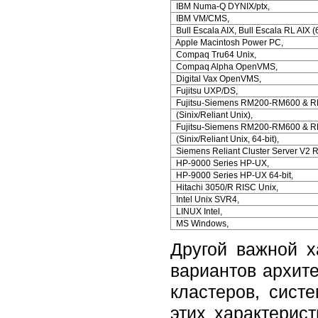
IBM Numa-Q DYNIX/ptx,
IBM VM/CMS,
Bull Escala AIX, Bull Escala RL AIX (6
Apple Macintosh Power PC,
Compaq Tru64 Unix,
Compaq Alpha OpenVMS,
Digital Vax OpenVMS,
Fujitsu UXP/DS,
Fujitsu-Siemens RM200-RM600 & 
(Sinix/Reliant Unix),
Fujitsu-Siemens RM200-RM600 & 
(Sinix/Reliant Unix, 64-bit),
Siemens Reliant Cluster Server V2 Re
HP-9000 Series HP-UX,
HP-9000 Series HP-UX 64-bit,
Hitachi 3050/R RISC Unix,
Intel Unix SVR4,
LINUX Intel,
MS Windows,
Другой важной х
вариантов архит
кластеров, сист
этих характерис