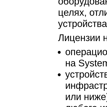
оборудова
целях, отл
устройства
Лицензии 
операцио
на System
устройст
инфрастр
или ниже