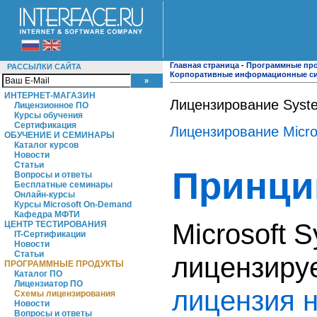
Главная страница
-
Программные пр
РАССЫЛКИ САЙТА
Корпоративные информационные с
ИНТЕРНЕТ-МАГАЗИН
Лицензирование Syste
Лицензионное ПО
Курсы обучения
Сертификация
Лицензирование
M
icr
ОБУЧЕНИЕ И СЕМИНАРЫ
Каталог курсов
Новости
Статьи
Принци
Вопросы и ответы
Бесплатные семинары
Онлайн-курсы
Курсы Microsoft On-Demand
Кафедра МФТИ
Microsoft 
ЦЕНТР ТЕСТИРОВАНИЯ
IT-Сертификации
Новости
Статьи
лицензиру
ПРОГРАММНЫЕ ПРОДУКТЫ
Каталог ПО
Лицензиатор ПО
лицензия н
Схемы лицензирования
Новости
Вопросы и ответы