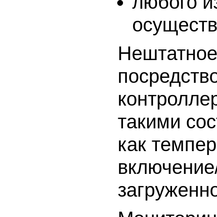
любого из
осуществ
Нештатное
посредств
контролле
такими со
как темпер
включение
загруженно