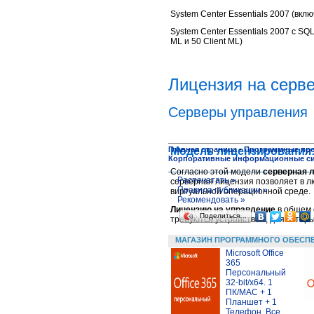
System Center Essentials 2007 (вклю
System Center Essentials 2007 c SQ
ML и 50 Client ML)
Л
ицензия на серв
Серверы управления
Модель лицензирования: 
Главная страница
-
Программные пр
Корпоративные информационные с
Согласно этой модели
серверная 
Распечатать »
серверная лицензия позволяет в л
Правила публикации »
виртуальной операционной среде.
Рекомендовать »
Лицензию на управление
в общем 
Поделиться…
требуются устройствам, для котор
МАГАЗИН ПРОГРАММНОГО ОБЕСП
Microsoft Office
365
Персональный
32-bit/x64. 1
ПК/MAC + 1
Планшет + 1
Телефон. Все