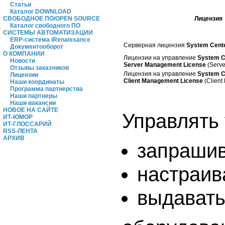
Статьи
Каталог DOWNLOAD
Лицензия
СВОБОДНОЕ ПО/OPEN SOURCE
Каталог свободного ПО
СИСТЕМЫ АВТОМАТИЗАЦИИ
ERP-система iRenaissance
Серверная лицензия
System Cente
Документооборот
О КОМПАНИИ
Лицензии на управление
System C
Новости
Server Management License
(Serve
Отзывы заказчиков
Лицензия на управление
System C
Лицензии
Client Management License
(Client
Наши координаты
Программа партнерства
Наши партнеры
Наши вакансии
НОВОЕ НА САЙТЕ
Управлять 
ИТ-ЮМОР
ИТ-ГЛОССАРИЙ
RSS-ЛЕНТА
АРХИВ
запрашив
настраив
выдавать