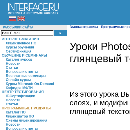
Главная страница
-
Программные пр
РАССЫЛКИ САЙТА
ИНТЕРНЕТ-МАГАЗИН
Уроки Photo
Лицензионное ПО
Курсы обучения
Сертификация
глянцевый т
ОБУЧЕНИЕ И СЕМИНАРЫ
Каталог курсов
Новости
Статьи
Вопросы и ответы
Бесплатные семинары
Онлайн-курсы
Курсы Microsoft On-Demand
Кафедра МФТИ
Из этого урока В
ЦЕНТР ТЕСТИРОВАНИЯ
IT-Сертификации
Новости
слоях, и модифи
Статьи
ПРОГРАММНЫЕ ПРОДУКТЫ
глянцевый текст
Каталог ПО
Лицензиатор ПО
Схемы лицензирования
Новости
Вопросы и ответы