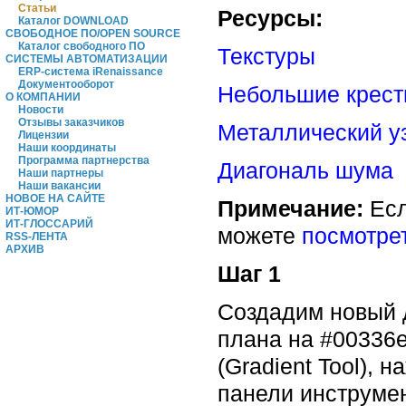
Статьи
Ресурсы:
Каталог DOWNLOAD
СВОБОДНОЕ ПО/OPEN SOURCE
Каталог свободного ПО
Текстуры
СИСТЕМЫ АВТОМАТИЗАЦИИ
ERP-система iRenaissance
Документооборот
Небольшие крест
О КОМПАНИИ
Новости
Отзывы заказчиков
Металлический у
Лицензии
Наши координаты
Программа партнерства
Диагональ шума
Наши партнеры
Наши вакансии
НОВОЕ НА САЙТЕ
Примечание:
Есл
ИТ-ЮМОР
ИТ-ГЛОССАРИЙ
можете
посмотре
RSS-ЛЕНТА
АРХИВ
Шаг 1
Создадим новый д
плана на #00336e
(Gradient Tool), 
панели инструмен