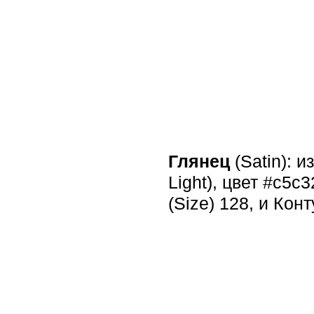
Глянец
(Satin): 
Light), цвет #c5c
(Size) 128, и Кон