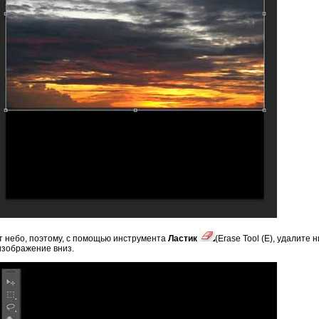
ит небо, поэтому, с помощью инструмента
Ластик
(Erase Tool (E), удалит
изображение вниз.