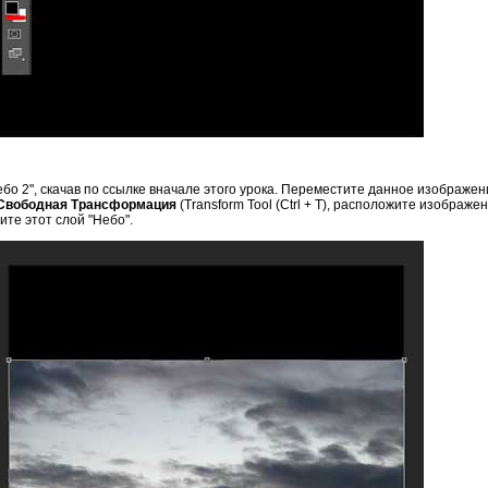
бо 2", скачав по ссылке вначале этого урока. Переместите данное изображе
Свободная Трансформация
(Transform Tool (Ctrl + T), расположите изображен
те этот слой "Небо".