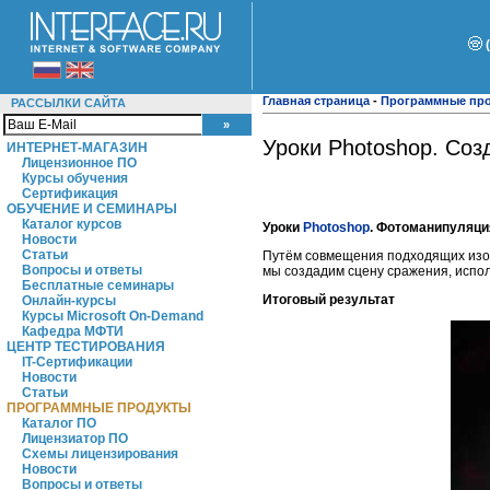
Главная страница
-
Программные пр
РАССЫЛКИ САЙТА
Уроки Photoshop. Со
ИНТЕРНЕТ-МАГАЗИН
Лицензионное ПО
Курсы обучения
Сертификация
ОБУЧЕНИЕ И СЕМИНАРЫ
Каталог курсов
Уроки
Photoshop
. Фотоманипуляци
Новости
Статьи
Путём совмещения подходящих изобр
Вопросы и ответы
мы создадим сцену сражения, испол
Бесплатные семинары
Итоговый результат
Онлайн-курсы
Курсы Microsoft On-Demand
Кафедра МФТИ
ЦЕНТР ТЕСТИРОВАНИЯ
IT-Сертификации
Новости
Статьи
ПРОГРАММНЫЕ ПРОДУКТЫ
Каталог ПО
Лицензиатор ПО
Схемы лицензирования
Новости
Вопросы и ответы