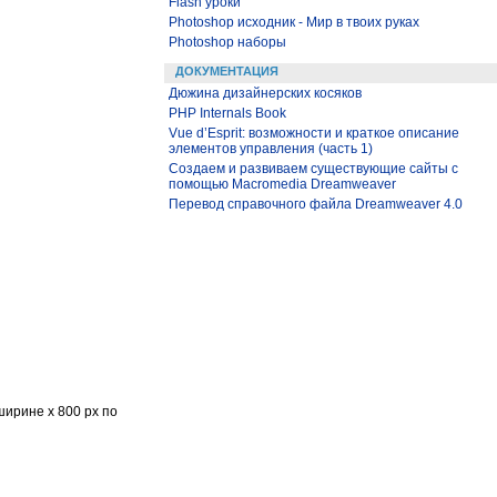
Flash уроки
Photoshop исходник - Мир в твоих руках
Photoshop наборы
ДОКУМЕНТАЦИЯ
Дюжина дизайнерских косяков
PHP Internals Book
Vue d’Esprit: возможности и краткое описание
элементов управления (часть 1)
Создаем и развиваем существующие сайты с
помощью Macromedia Dreamweaver
Перевод справочного файла Dreamweaver 4.0
ширине х 800 рх по