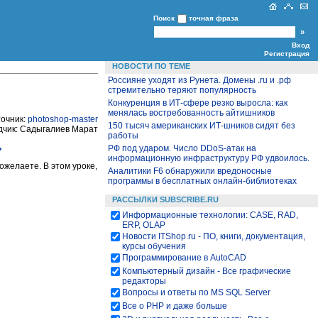
Поиск
точная фраза
Вход
Регистрация
НОВОСТИ ПО ТЕМЕ
Россияне уходят из Рунета. Домены .ru и .рф
стремительно теряют популярность
Конкуренция в ИТ-сфере резко выросла: как
менялась востребованность айтишников
очник:
photoshop-master
150 тысяч американских ИТ-шников сидят без
одчик: Садыгалиев Марат
работы
ь
РФ под ударом. Число DDoS-атак на
информационную инфраструктуру РФ удвоилось.
желаете. В этом уроке,
Аналитики F6 обнаружили вредоносные
программы в бесплатных онлайн-библиотеках
РАССЫЛКИ SUBSCRIBE.RU
Информационные технологии: CASE, RAD,
ERP, OLAP
Новости ITShop.ru - ПО, книги, документация,
курсы обучения
Программирование в AutoCAD
Компьютерный дизайн - Все графические
редакторы
Вопросы и ответы по MS SQL Server
Все о PHP и даже больше