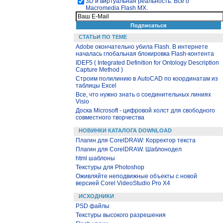
3D и виртуальная реальность. Все о
Macromedia Flash MX.
СТАТЬИ ПО ТЕМЕ
Adobe окончательно убила Flash. В интернете
началась глобальная блокировка Flash-контента
IDEF5 ( Integrated Definition for Ontology Description
Capture Method )
Строим полилинию в AutoCAD по координатам из
таблицы Excel
Все, что нужно знать о соединительных линиях
Visio
Доска Microsoft - цифровой холст для свободного
совместного творчества
НОВИНКИ КАТАЛОГА DOWNLOAD
Плагин для CorelDRAW: Корректор текста
Плагин для CorelDRAW. Шаблонодел
html шаблоны
Текстуры для Photoshop
Оживляйте неподвижные объекты с новой
версией Corel VideoStudio Pro X4
ИСХОДНИКИ
PSD файлы
Текстуры высокого разрешения