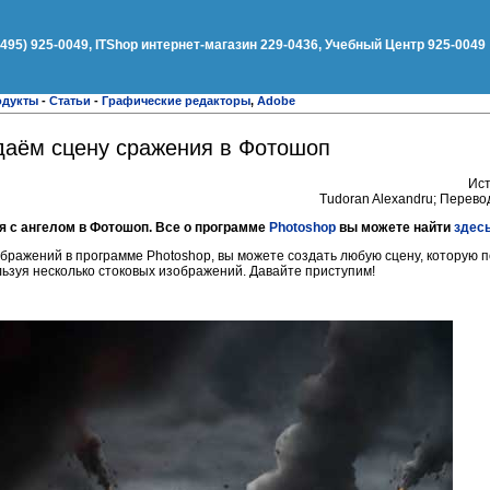
(495) 925-0049, ITShop интернет-магазин 229-0436, Учебный Центр 925-0049
одукты
-
Статьи
-
Графические редакторы
,
Adobe
здаём сцену сражения в Фотошоп
Ист
Tudoran Alexandru; Перев
я с ангелом в Фотошоп. Все о программе
Photoshop
вы можете найти
здес
ажений в программе Photoshop, вы можете создать любую сцену, которую по
ьзуя несколько стоковых изображений. Давайте приступим!