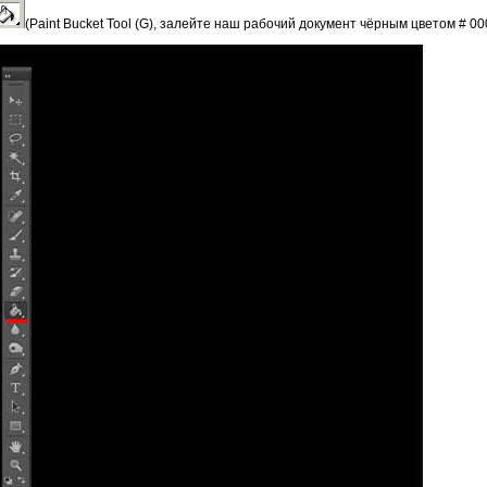
(Paint Bucket Tool (G), залейте наш рабочий документ чёрным цветом # 00