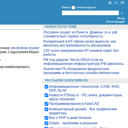
Поиск
точная фраза
Вход
Регистрация
НОВОСТИ ПО ТЕМЕ
Россияне уходят из Рунета. Домены .ru и .рф
стремительно теряют популярность
Конкуренция в ИТ-сфере резко выросла: как
менялась востребованность айтишников
очник:
photoshop-master
150 тысяч американских ИТ-шников сидят без
одчик: Садыгалиев Марат
работы
ь
РФ под ударом. Число DDoS-атак на
информационную инфраструктуру РФ удвоилось.
 как комбинировать
Аналитики F6 обнаружили вредоносные
программы в бесплатных онлайн-библиотеках
РАССЫЛКИ SUBSCRIBE.RU
Информационные технологии: CASE, RAD,
ERP, OLAP
Новости ITShop.ru - ПО, книги, документация,
курсы обучения
Программирование в AutoCAD
Компьютерный дизайн - Все графические
редакторы
Все о PHP и даже больше
Delphi - проблемы и решения