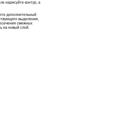
але нарисуйте контур, а
ините дополнительный
ествующего выделения,
ересечения смежных
ь на новый слой.