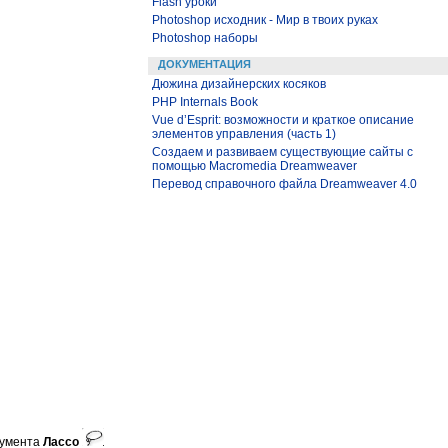
Flash уроки
Photoshop исходник - Мир в твоих руках
Photoshop наборы
ДОКУМЕНТАЦИЯ
Дюжина дизайнерских косяков
PHP Internals Book
Vue d’Esprit: возможности и краткое описание
элементов управления (часть 1)
Создаем и развиваем существующие сайты с
помощью Macromedia Dreamweaver
Перевод справочного файла Dreamweaver 4.0
трумента
Лассо