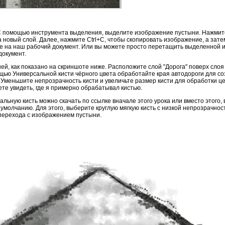
С помощью инструмента выделения, выделите изображение пустыни. Нажмите
 новый слой. Далее, нажмите Ctrl+C, чтобы скопировать изображение, а зате
е на наш рабочий документ. Или вы можете просто перетащить выделенной
окумент.
й, как показано на скриншоте ниже. Расположите слой "Дорога" поверх слоя
мощью Универсальной кисти чёрного цвета обработайте края автодороги для с
Уменьшите непрозрачность кисти и увеличьте размер кисти для обработки ц
ете увидеть, где я примерно обрабатывал кистью.
альную кисть можно скачать по ссылке вначале этого урока или вместо этого,
 умолчанию. Для этого, выберите круглую мягкую кисть с низкой непрозрачнос
 перехода с изображением пустыни.