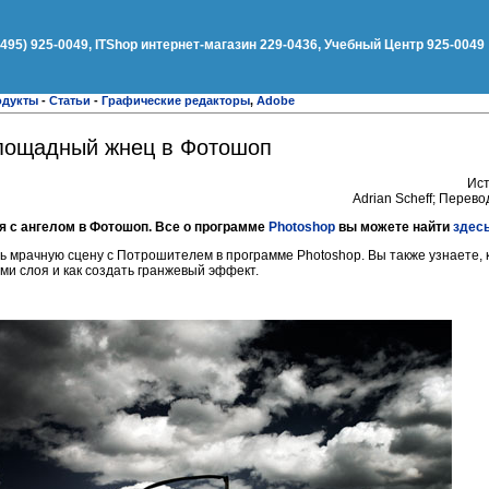
(495) 925-0049, ITShop интернет-магазин 229-0436, Учебный Центр 925-0049
одукты
-
Статьи
-
Графические редакторы
,
Adobe
спощадный жнец в Фотошоп
Ист
Adrian Scheff; Перев
я с ангелом в Фотошоп. Все о программе
Photoshop
вы можете найти
здес
ать мрачную сцену с Потрошителем в программе Photoshop. Вы также узнаете,
ми слоя и как создать гранжевый эффект.