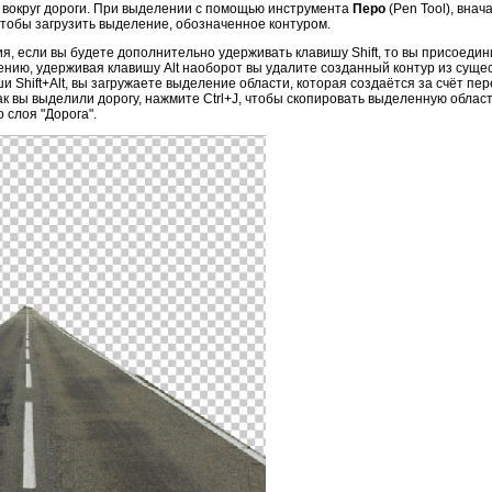
ие вокруг дороги. При выделении с помощью инструмента
Перо
(Pen Tool), внач
 чтобы загрузить выделение, обозначенное контуром.
ия, если вы будете дополнительно удерживать клавишу Shift, то вы присоед
ению, удерживая клавишу Alt наоборот вы удалите созданный контур из сущ
и Shift+Alt, вы загружаете выделение области, которая создаётся за счёт п
ак вы выделили дорогу, нажмите Ctrl+J, чтобы скопировать выделенную област
 слоя "Дорога".