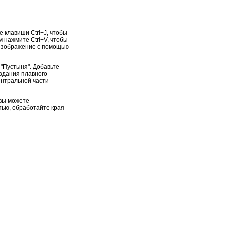
 клавиши Ctrl+J, чтобы
м нажмите Ctrl+V, чтобы
 изображение с помощью
 "Пустыня". Добавьте
оздания плавного
ентральной части
 вы можете
тью, обработайте края