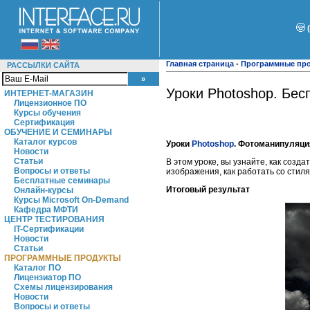
Главная страница
-
Программные пр
РАССЫЛКИ САЙТА
Уроки Photoshop. Бе
ИНТЕРНЕТ-МАГАЗИН
Лицензионное ПО
Курсы обучения
Сертификация
ОБУЧЕНИЕ И СЕМИНАРЫ
Каталог курсов
Уроки
Photoshop
. Фотоманипуляци
Новости
Статьи
В этом уроке, вы узнайте, как созд
Вопросы и ответы
изображения, как работать со стиля
Бесплатные семинары
Итоговый результат
Онлайн-курсы
Курсы Microsoft On-Demand
Кафедра МФТИ
ЦЕНТР ТЕСТИРОВАНИЯ
IT-Сертификации
Новости
Статьи
ПРОГРАММНЫЕ ПРОДУКТЫ
Каталог ПО
Лицензиатор ПО
Схемы лицензирования
Новости
Вопросы и ответы