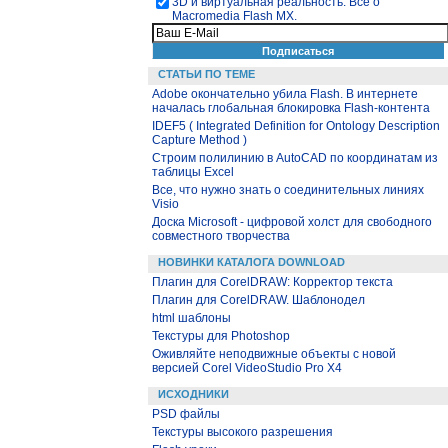
3D и виртуальная реальность. Все о
Macromedia Flash MX.
СТАТЬИ ПО ТЕМЕ
Adobe окончательно убила Flash. В интернете
началась глобальная блокировка Flash-контента
IDEF5 ( Integrated Definition for Ontology Description
Capture Method )
Строим полилинию в AutoCAD по координатам из
таблицы Excel
Все, что нужно знать о соединительных линиях
Visio
Доска Microsoft - цифровой холст для свободного
совместного творчества
НОВИНКИ КАТАЛОГА DOWNLOAD
Плагин для CorelDRAW: Корректор текста
Плагин для CorelDRAW. Шаблонодел
html шаблоны
Текстуры для Photoshop
Оживляйте неподвижные объекты с новой
версией Corel VideoStudio Pro X4
ИСХОДНИКИ
PSD файлы
Текстуры высокого разрешения