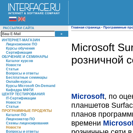
Главная страница
-
Программные пр
РАССЫЛКИ САЙТА
ИНТЕРНЕТ-МАГАЗИН
Microsoft S
Лицензионное ПО
Курсы обучения
Сертификация
розничной 
ОБУЧЕНИЕ И СЕМИНАРЫ
Каталог курсов
Новости
Статьи
Вопросы и ответы
Бесплатные семинары
Онлайн-курсы
Курсы Microsoft On-Demand
Кафедра МФТИ
Microsoft
, по оц
ЦЕНТР ТЕСТИРОВАНИЯ
IT-Сертификации
Новости
планшетов Surfac
Статьи
ПРОГРАММНЫЕ ПРОДУКТЫ
планов программн
Каталог ПО
Лицензиатор ПО
времени
Microsof
Схемы лицензирования
Новости
розничные сети в
Вопросы и ответы