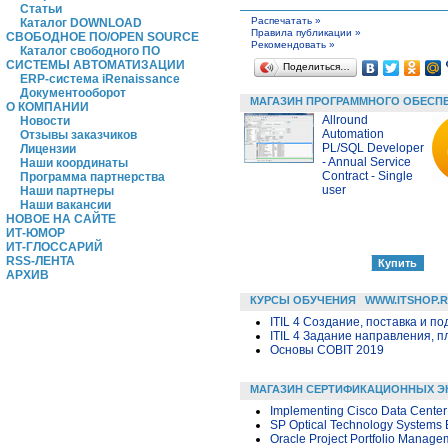
Статьи
Распечатать »
Каталог DOWNLOAD
Правила публикации »
СВОБОДНОЕ ПО/OPEN SOURCE
Рекомендовать »
Каталог свободного ПО
СИСТЕМЫ АВТОМАТИЗАЦИИ
Поделиться…
ERP-система iRenaissance
Документооборот
МАГАЗИН ПРОГРАММНОГО ОБЕСП
О КОМПАНИИ
Allround
Новости
Automation
Отзывы заказчиков
PL/SQL Developer
Лицензии
- Annual Service
Наши координаты
Contract - Single
Программа партнерства
user
Наши партнеры
Наши вакансии
НОВОЕ НА САЙТЕ
ИТ-ЮМОР
ИТ-ГЛОССАРИЙ
RSS-ЛЕНТА
АРХИВ
КУРСЫ ОБУЧЕНИЯ
WWW.ITSHOP.
ITIL 4 Создание, поставка и под
ITIL 4 Задание направления, п
Основы COBIT 2019
МАГАЗИН СЕРТИФИКАЦИОННЫХ Э
Implementing Cisco Data Center
SP Optical Technology Systems 
Oracle Project Portfolio Manage