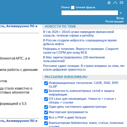
Поиск
точная фраза
Вход
Регистрация
сть
,
Антивирусное ПО и
НОВОСТИ ПО ТЕМЕ
В I кв 2026 г. DDoS-атаки навредили финансовой
отрасли, телеком-сфере и ритейлу
В России создали нейросеть сокращающую время
добычи нефти
Реформы в телекоме. Вернутся проверки. Сократят
сроки на СОРМ для нужд ФСБ
В Max зарегистрировались 100 миллионов
абонентов МТС, а в
пользователей
Россияне сдают позиции. В стране впервые за семь лет
авила работы с данными
упала цифровая грамотность
РАССЫЛКИ SUBSCRIBE.RU
нтов.
Информационные технологии: CASE, RAD, ERP,
OLAP
году стало известно о
Безопасность компьютерных сетей и защита
сотовых абонентов
информации
OS Linux для начинающих. Новости + статьи +
обзоры + ссылки
нформацией о 5,5
Один день системного администратора
Мастерская программиста
Все о PHP и даже больше
сть
,
Антивирусное ПО и
Компьютерная библиотека: книги, статьи, полезные
ссылки