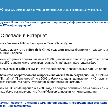
(495) 925-0049, ITShop интернет-магазин 229-0436, Учебный Центр 925-0049
одукты
-
Новости
-
Системное администрирование
,
Информационная безопасно
ие ИТ-инфраструктурой
С попали в интернет
млн абонентов МТС в Башкирии и Санкт-Петербурге.
одном доступе на сайте zhiltsy(.)net, содержит имена, фамилии и телефоны 
анные и адреса.
ию, что утечка произошла еще в 2006 г., после чего оператор ужесточил пр
 к МТС, заявил, что ответственность за "слив" лежит на спецслужбах.
был закрыт сайт zhiltsy(.)ru, где публиковались персональные данные абоне
бонентов операторов связи просачиваются в Сеть регулярно
. Так, в 1998 
"Билайна" ("Вымпелком"). А в 2002-м были украдены данные почти 40 тысяч 
ил во Всемирную паутину уволенный программист компании.
зы МГТС и "Мегафона". А в 2003 году в продаже появились базы данных с и
чае было установлено, что "слив" был организован изнутри компании.
одукты
-
Новости
-
Системное администрирование
,
Информационная безопасно
ие ИТ-инфраструктурой