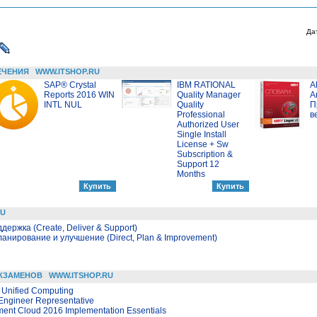
Да
ЕЧЕНИЯ
WWW.ITSHOP.RU
SAP® Crystal
IBM RATIONAL
A
Reports 2016 WIN
Quality Manager
А
INTL NUL
Quality
П
Professional
в
Authorized User
Single Install
License + Sw
Subscription &
Support 12
Months
RU
держка (Create, Deliver & Support)
ланирование и улучшение (Direct, Plan & Improvement)
КЗАМЕНОВ
WWW.ITSHOP.RU
 Unified Computing
Engineer Representative
ment Cloud 2016 Implementation Essentials