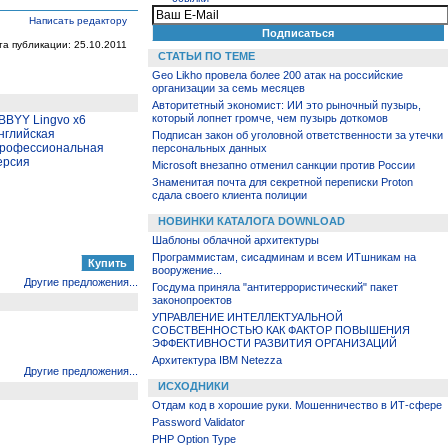
Написать редактору
та публикации: 25.10.2011
СТАТЬИ ПО ТЕМЕ
Geo Likho провела более 200 атак на российские
организации за семь месяцев
Авторитетный экономист: ИИ это рыночный пузырь,
который лопнет громче, чем пузырь доткомов
BBYY Lingvo x6
нглийская
Подписан закон об уголовной ответственности за утечки
рофессиональная
персональных данных
ерсия
Microsoft внезапно отменил санкции против России
Знаменитая почта для секретной переписки Proton
сдала своего клиента полиции
НОВИНКИ КАТАЛОГА DOWNLOAD
Шаблоны облачной архитектуры
Программистам, сисадминам и всем ИТшникам на
вооружение...
Другие предложения...
Госдума приняла "антитеррористический" пакет
законопроектов
УПРАВЛЕНИЕ ИНТЕЛЛЕКТУАЛЬНОЙ
СОБСТВЕННОСТЬЮ КАК ФАКТОР ПОВЫШЕНИЯ
ЭФФЕКТИВНОСТИ РАЗВИТИЯ ОРГАНИЗАЦИЙ
Архитектура IBM Netezza
Другие предложения...
ИСХОДНИКИ
Отдам код в хорошие руки. Мошенничество в ИТ-сфере
Password Validator
PHP Option Type