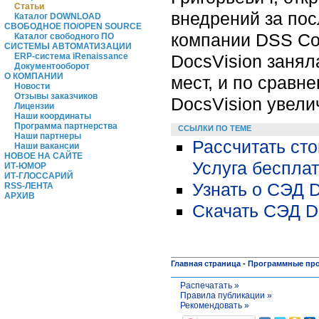
Статьи
внедрений за пос
Каталог DOWNLOAD
СВОБОДНОЕ ПО/OPEN SOURCE
компании DSS Con
Каталог свободного ПО
СИСТЕМЫ АВТОМАТИЗАЦИИ
DocsVision занял
ERP-система iRenaissance
Документооборот
О КОМПАНИИ
мест, и по сравн
Новости
Отзывы заказчиков
DocsVision увели
Лицензии
Наши координаты
Программа партнерства
ССЫЛКИ ПО ТЕМЕ
Наши партнеры
Рассчитать ст
Наши вакансии
НОВОЕ НА САЙТЕ
Услуга беспла
ИТ-ЮМОР
ИТ-ГЛОССАРИЙ
Узнать о СЭД 
RSS-ЛЕНТА
АРХИВ
Скачать СЭД D
Главная страница
-
Программные пр
Распечатать »
Правила публикации »
Рекомендовать »