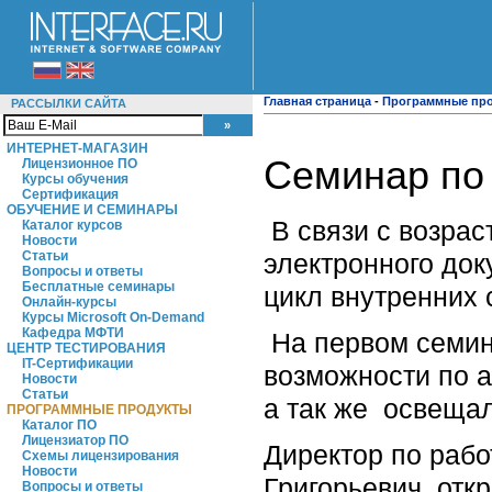
Главная страница
-
Программные пр
РАССЫЛКИ САЙТА
ИНТЕРНЕТ-МАГАЗИН
Семинар по
Лицензионное ПО
Курсы обучения
Сертификация
ОБУЧЕНИЕ И СЕМИНАРЫ
В связи с возрас
Каталог курсов
Новости
электронного до
Статьи
Вопросы и ответы
Бесплатные семинары
цикл внутренних
Онлайн-курсы
Курсы Microsoft On-Demand
Кафедра МФТИ
На первом семин
ЦЕНТР ТЕСТИРОВАНИЯ
IT-Сертификации
возможности по а
Новости
Статьи
а так же освеща
ПРОГРАММНЫЕ ПРОДУКТЫ
Каталог ПО
Лицензиатор ПО
Директор по рабо
Схемы лицензирования
Новости
Григорьевич, отк
Вопросы и ответы