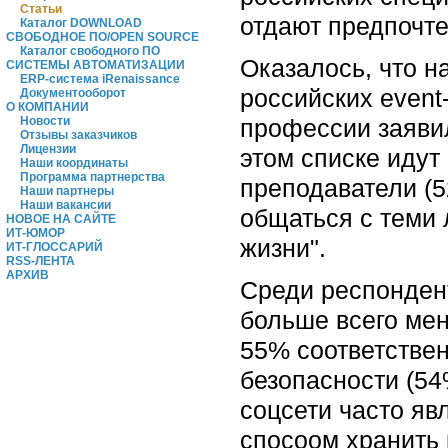
Статьи
отдают предпочте
Каталог DOWNLOAD
СВОБОДНОЕ ПО/OPEN SOURCE
Каталог свободного ПО
Оказалось, что 
СИСТЕМЫ АВТОМАТИЗАЦИИ
ERP-система iRenaissance
российских even
Документооборот
О КОМПАНИИ
профессии заявил
Новости
Отзывы заказчиков
Лицензии
этом списке идут
Наши координаты
Программа партнерства
преподаватели (5
Наши партнеры
Наши вакансии
общаться с теми 
НОВОЕ НА САЙТЕ
ИТ-ЮМОР
жизни".
ИТ-ГЛОССАРИЙ
RSS-ЛЕНТА
АРХИВ
Среди респондент
больше всего ме
55% соответствен
безопасности (54
соцсети часто яв
спосоом хранить 