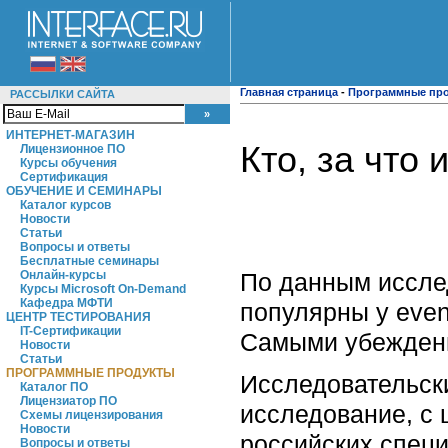
Главная страница
-
Программные пр
РАССЫЛКИ САЙТА
ИНТЕРНЕТ-МАГАЗИН
Кто, за что 
Лицензионное ПО
Курсы обучения
Сертификация
ОБУЧЕНИЕ И СЕМИНАРЫ
Каталог курсов
Новости
Статьи
Вопросы и ответы
Бесплатные семинары
По данным исслед
Онлайн-курсы
Курсы Microsoft On-Demand
Кафедра МФТИ
популярны у even
ЦЕНТР ТЕСТИРОВАНИЯ
IT-Сертификации
Самыми убежденн
Новости
Статьи
ПРОГРАММНЫЕ ПРОДУКТЫ
Исследовательски
Каталог ПО
Лицензиатор ПО
исследование, с 
Схемы лицензирования
Новости
российских специ
Вопросы и ответы