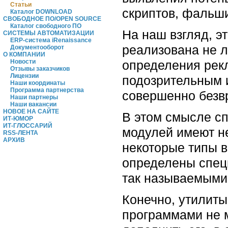
Статьи
скриптов, фальши
Каталог DOWNLOAD
СВОБОДНОЕ ПО/OPEN SOURCE
Каталог свободного ПО
На наш взгляд, э
СИСТЕМЫ АВТОМАТИЗАЦИИ
ERP-система iRenaissance
реализована не 
Документооборот
О КОМПАНИИ
определения рек
Новости
Отзывы заказчиков
Лицензии
подозрительным и
Наши координаты
Программа партнерства
совершенно безв
Наши партнеры
Наши вакансии
НОВОЕ НА САЙТЕ
В этом смысле с
ИТ-ЮМОР
ИТ-ГЛОССАРИЙ
модулей имеют н
RSS-ЛЕНТА
АРХИВ
некоторые типы в
определены спец
так называемыми
Конечно, утилит
программами не м