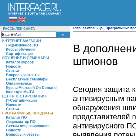
Главная страница
-
Программные пр
РАССЫЛКИ САЙТА
ИНТЕРНЕТ-МАГАЗИН
В дополнени
Лицензионное ПО
Курсы обучения
Сертификация
шпионов
ОБУЧЕНИЕ И СЕМИНАРЫ
Каталог курсов
Новости
Статьи
Вопросы и ответы
Бесплатные семинары
Онлайн-курсы
Сегодня защита 
Курсы Microsoft On-Demand
Кафедра МФТИ
антивирусным па
ЦЕНТР ТЕСТИРОВАНИЯ
IT-Сертификации
Новости
обнаружения шпи
Статьи
ПРОГРАММНЫЕ ПРОДУКТЫ
представителей m
Каталог ПО
Лицензиатор ПО
антивирусного ПО
Схемы лицензирования
Новости
выявления потен
Вопросы и ответы