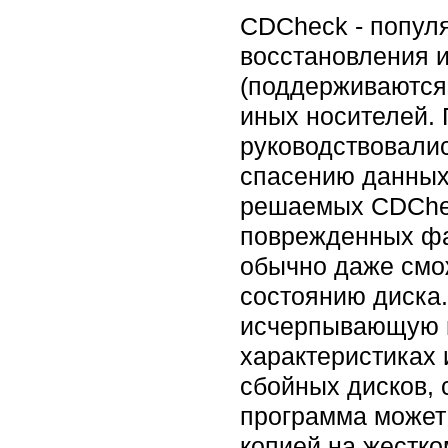
CDCheck - популя
восстановления 
(поддерживаются 
иных носителей.
руководствовали
спасению данных,
решаемых CDChec
поврежденных фа
обычно даже смож
состоянию диска.
исчерпывающую и
характеристиках 
сбойных дисков, 
программа может 
копией на жестко