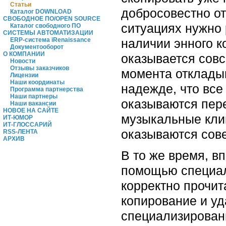
Статьи
добросовестно от
Каталог DOWNLOAD
СВОБОДНОЕ ПО/OPEN SOURCE
ситуациях нужно
Каталог свободного ПО
СИСТЕМЫ АВТОМАТИЗАЦИИ
наличии энного к
ERP-система iRenaissance
Документооборот
О КОМПАНИИ
оказывается совс
Новости
Отзывы заказчиков
момента откладыв
Лицензии
Наши координаты
надежде, что все
Программа партнерства
Наши партнеры
оказываются пере
Наши вакансии
НОВОЕ НА САЙТЕ
музыкальные кли
ИТ-ЮМОР
ИТ-ГЛОССАРИЙ
оказываются сов
RSS-ЛЕНТА
АРХИВ
В то же время, в
помощью специаль
корректно прочит
копирование и уд
специализирован