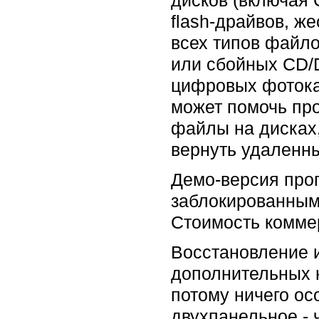
flash-драйвов, ж
всех типов файл
или сбойных CD/
цифровых фотокам
может помочь пр
файлы на дисках
вернуть удаленны
Демо-версия прог
заблокированным
Стоимость коммер
Восстановление 
дополнительных н
потому ничего ос
двухпанельное - 