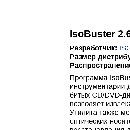
IsoBuster 2.
Разработчик:
ISO
Размер дистрибу
Распространени
Программа IsoBu
инструментарий д
битых CD/DVD-ди
позволяет извлек
Утилита также м
оптических носит
восстановления 