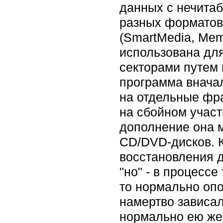
данных с нечита
разных форматов,
(SmartMedia, Mem
использована дл
секторами путем
программа вначал
на отдельные фра
на сбойном участ
дополнение она 
CD/DVD-дисков. К
восстановления д
"но" - в процесс
то нормально опо
намертво зависал
нормально ею же 