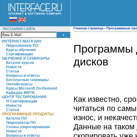
Главная страница
-
Программные пр
РАССЫЛКИ САЙТА
ИНТЕРНЕТ-МАГАЗИН
Программы 
Лицензионное ПО
Курсы обучения
Сертификация
дисков
ОБУЧЕНИЕ И СЕМИНАРЫ
Каталог курсов
Новости
Статьи
Вопросы и ответы
Бесплатные семинары
Онлайн-курсы
Курсы Microsoft On-Demand
Кафедра МФТИ
Как известно, ср
ЦЕНТР ТЕСТИРОВАНИЯ
IT-Сертификации
Новости
читаться по самы
Статьи
ПРОГРАММНЫЕ ПРОДУКТЫ
износ, и некачест
Каталог ПО
Лицензиатор ПО
Данные на таком 
Схемы лицензирования
Новости
скопировать уже 
Вопросы и ответы