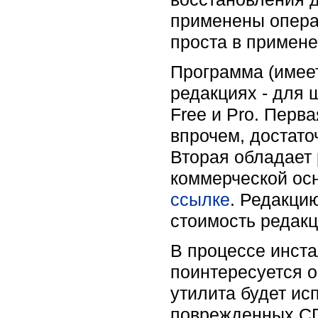
применены операц
проста в примене
Программа (имеет
редакциях - для 
Free и Pro. Перв
впрочем, достато
Вторая обладает
коммерческой ос
ссылке
. Редакци
стоимость редакц
В процессе инст
поинтересуется о
утилита будет ис
поврежденных CD