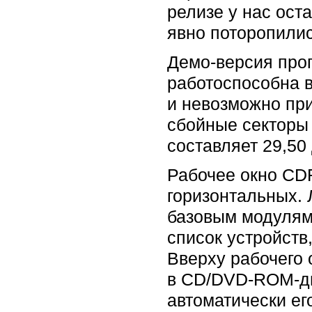
релизе у нас ост
явно поторопилис
Демо-версия прог
работоспособна в
и невозможно пр
сбойные секторы 
составляет 29,50
Рабочее окно CDR
горизонтальных. 
базовым модулям
список устройств
Вверху рабочего 
в CD/DVD-ROM-дис
автоматически ег