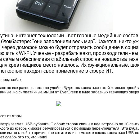
тина, интернет технологии - вот главные медийные соста
 блокбастере: "они заполонили весь мир". Кажется, никто уж
через домофон можно будет отправить сообщение в социал
ючить к Wi-Fi. Ученые - разрабатывают, производители - вы
ем самым обеспечивая стабильный спрос на новшества техн
 для креативщиков место нашлось. Их функциональные, шо
 легкостью находят свое применение в сфере ИТ.
пород собак
солютно все равно, насколько удобно будет пользоваться такой компьютерной
анные, но симпатичные мыши от EverGreen в виде забавных гавкающих зверя
сет от жары
ветриваемая USB-рубашка. С обоих сторон спины в нее встроено по 10-сан
ждого из которых может регулироваться с помощью переключателя. Эта руба
 если вы по какой-то причине не хотите или не можете воспользоваться USB-п
 слабо- это то, что надо!