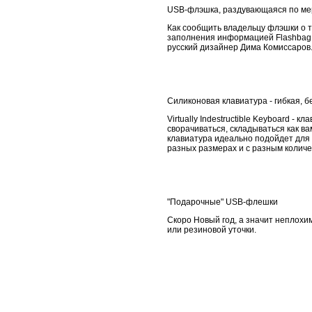
USB-флэшка, раздувающаяся по ме
Как сообщить владельцу флэшки о т
заполнения информацией Flashbag б
русский дизайнер Дима Комиссаров.
Силиконовая клавиатура - гибкая, 
Virtually Indestructible Keyboard -
сворачиваться, складываться как ва
клавиатура идеально подойдет для о
разных размерах и с разным количест
"Подарочные" USB-флешки
Cкоро Новый год, а значит неплохи
или резиновой уточки.