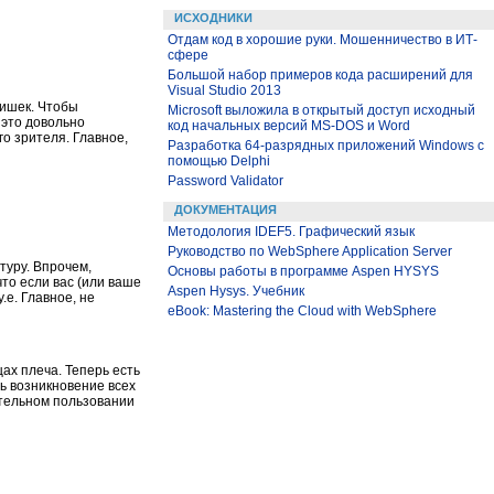
ИСХОДНИКИ
Отдам код в хорошие руки. Мошенничество в ИТ-
сфере
Большой набор примеров кода расширений для
Visual Studio 2013
мишек. Чтобы
Microsoft выложила в открытый доступ исходный
 это довольно
код начальных версий MS-DOS и Word
о зрителя. Главное,
Разработка 64-разрядных приложений Windows с
помощью Delphi
Password Validator
ДОКУМЕНТАЦИЯ
Методология IDEF5. Графический язык
Руководство по WebSphere Application Server
уру. Впрочем,
Основы работы в программе Aspen HYSYS
что если вас (или ваше
Aspen Hysys. Учебник
.е. Главное, не
eBook: Mastering the Cloud with WebSphere
ах плеча. Теперь есть
ь возникновение всех
ительном пользовании