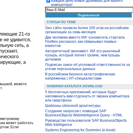
Каждый день новые драйверы для вашего
компьютера!
СТАТЬИ ПО ТЕМЕ
Geo Likho провела более 200 атак на российские
организации за семь месяцев
вляющие 21-го
Два человека вместо ИИ: основатель стартапа
е не удивится,
Fireflies рассказал, как обманывал первых
ьную сеть, а
клиентов
пускают,
Авторитетный экономист: ИИ это рыночный
пузырь, который лопнет громче, чем пузырь
ического
доткомов
кирующие, а
Подписан закон об уголовной ответственности за
утечки персональных данных
В российском бизнесе катастрофическая
напряженка с ИТ-специалистами
 мышкой, можете
НОВИНКИ КАТАЛОГА DOWNLOAD
т.
5 бесплатных приложений, которые будут
напоминать вам отдохнуть от экрана компьютера
или смартфона
Шаблоны облачной архитектуры
Создание запросов с помощью SAP
BusinessObjects WebIntelligence Query - HTML
тиметровому
Руководство пользователя SAP BusinessObjects
шка может работать
Web Intelligence
ортом. Если
Systems Engineering for Dummies (e-book)