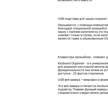
возможностей и емкости.
USB-подставка для чашек сохранит 
Оказывается, с помощью компьютеро
благодаря специальной греющейся 
чашку с горячим напитком на эту по
поможет только в случае, если напи
является также и обыкновенным USB
Клавиатура-органайзер - поможет д
Keyboard Organiser - эта уникальна
для хранения настольной мелочи вро
функциональности она ничем не ус
доступна - 25 фунтов стерлингов.
USB веб-камера + микрофон в форм
Эта веб-камера отличается необычн
подсветку. Помимо функций камеры 
следовательно к видео можно добави