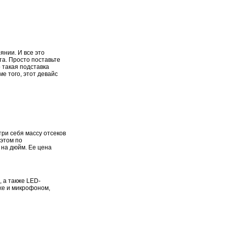
янии. И все это
а. Просто поставьте
о такая подставка
е того, этот девайс
три себя массу отсеков
 этом по
 на дюйм. Ее цена
 а также LED-
же и микрофоном,