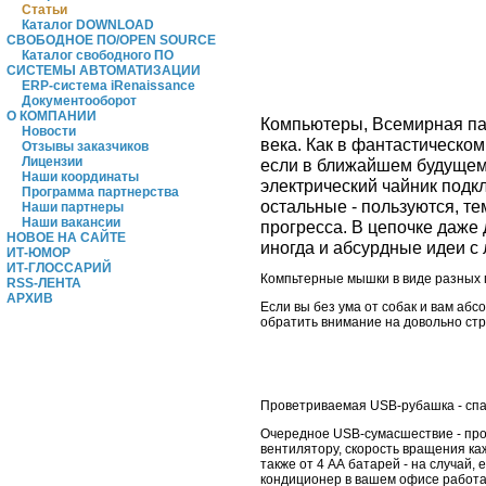
Статьи
Каталог DOWNLOAD
СВОБОДНОЕ ПО/OPEN SOURCE
Каталог свободного ПО
СИСТЕМЫ АВТОМАТИЗАЦИИ
ERP-система iRenaissance
Документооборот
О КОМПАНИИ
Компьютеры, Всемирная пау
Новости
века. Как в фантастическом
Отзывы заказчиков
Лицензии
если в ближайшем будущем 
Наши координаты
электрический чайник подкл
Программа партнерства
остальные - пользуются, т
Наши партнеры
Наши вакансии
прогресса. В цепочке даже
НОВОЕ НА САЙТЕ
иногда и абсурдные идеи с
ИТ-ЮМОР
ИТ-ГЛОССАРИЙ
Компьтерные мышки в виде разных 
RSS-ЛЕНТА
АРХИВ
Если вы без ума от собак и вам аб
обратить внимание на довольно стр
Проветриваемая USB-рубашка - спа
Очередное USB-сумасшествие - про
вентилятору, скорость вращения ка
также от 4 АА батарей - на случай,
кондиционер в вашем офисе работает