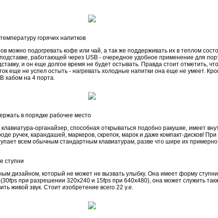
температуру горячих напитков
в можно подогревать кофе или чай, а так же поддерживать их в теплом состо
подставке, работающей через USB - очередное удобное применение для порт
дставку, и он еще долгое время не будет остывать. Правда стоит отметить, чт
ток еще не успел остыть - нагревать холодные напитки она еще не умеет. Кром
 хабом на 4 порта.
ержать в порядке рабочее место
я клавиатура-органайзер, способная открываться подобно ракушке, имеет вну
де ручек, карандашей, маркеров, скрепок, марок и даже компакт-дисков! При
тупает всем обычным стандартным клавиатурам, разве что шире их примерно
е ступни
ым дизайном, который не может не вызвать улыбку. Она имеет форму ступни,
(30fps при разрешении 320x240 и 15fps при 640x480), она может служить так
ть живой звук. Стоит изобретение всего 22 у.е.