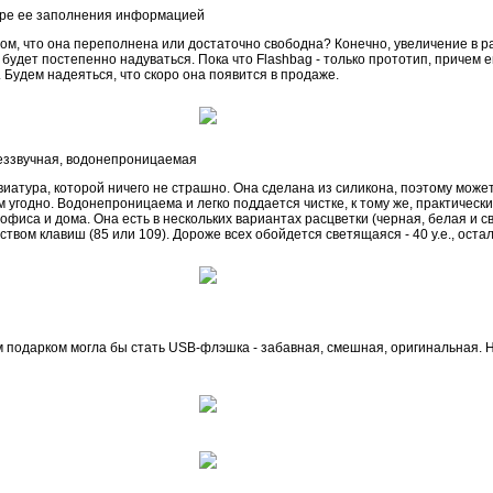
ре ее заполнения информацией
ом, что она переполнена или достаточно свободна? Конечно, увеличение в р
удет постепенно надуваться. Пока что Flashbag - только прототип, причем е
 Будем надеяться, что скоро она появится в продаже.
беззвучная, водонепроницаемая
 клавиатура, которой ничего не страшно. Она сделана из силикона, поэтому может
м угодно. Водонепроницаема и легко поддается чистке, к тому же, практическ
фиса и дома. Она есть в нескольких вариантах расцветки (черная, белая и св
вом клавиш (85 или 109). Дороже всех обойдется светящаяся - 40 у.е., осталь
м подарком могла бы стать USB-флэшка - забавная, смешная, оригинальная. 