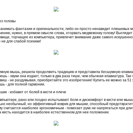
ез головы
занимать фантазии и оригинальности, либо он просто ненавидит плюшевых 
ению, нужно, в прямом смысле слова, оторвать медвежонку голову! Выглядит
вище, торчащее из компьютера, привлечет внимание даже самого искушенног
е не для слабой психики!
умную мышь, решила продолжить традицию и представила бесшумную клавиат
ь - звуки она издает, только в два раза тише, чем обычная клавиатура. Так 
иш - не раздумывая, приобретайте это изобретение! Купить ее можно за 51 у
шь - для полной гармонии.
ки - избавит от болей в кисти и плече
мпьютере, рано или поздно испытывают боли и дискомфорт в кисти или мышц
ьно необычный, но эффективный коврик для мышки, способный предотвратит
у считается наиболее эргономичным - помогает руке не напрягаться при дл
а кисть находится в наиболее естественном для нее положении.