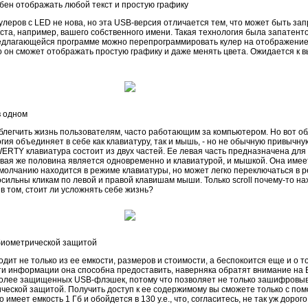
ен отображать любой текст и простую графику
кулеров с LED не нова, но эта USB-версия отличается тем, что может быть з
та, например, вашего собственного имени. Такая технология была запатент
редлагающейся программе можно перепрограммировать кулер на отображение
что он сможет отображать простую графику и даже менять цвета. Ожидается к
в одном
легчить жизнь пользователям, часто работающим за компьютером. Но вот об
ия объединяет в себе как клавиатуру, так и мышь, - но не обычную привычную
RTY клавиатура состоит из двух частей. Ее левая часть предназначена для
вая же половина является одновременно и клавиатурой, и мышкой. Она имеет
умолчанию находится в режиме клавиатуры, но может легко переключаться в
ильны кликам по левой и правой клавишам мыши. Только scroll почему-то на
в том, стоит ли усложнять себе жизнь?
с биометрической защитой
дит не только из ее емкости, размеров и стоимости, а беспокоится еще и о то
 информации она способна предоставить, наверняка обратят внимание на Bio
более защищенных USB-флэшек, потому что позволяет не только зашифровы
ческой защитой. Получить доступ к ее содержимому вы сможете только с по
o имеет емкость 1 Гб и обойдется в 130 у.е., что, согласитесь, не так уж дорого