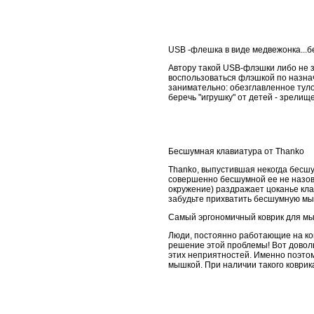
USB -флешка в виде медвежонка...б
Автору такой USB-флэшки либо не 
воспользоваться флэшкой по назнач
занимательно: обезглавленное туло
беречь "игрушку" от детей - зрелищ
Бесшумная клавиатура от Thanko
Thanko, выпустившая некогда бесш
совершенно бесшумной ее не назовеш
окружение) раздражает цоканье клав
забудьте прихватить бесшумную мы
Самый эргономичный коврик для мыш
Люди, постоянно работающие на ко
решение этой проблемы! Вот довол
этих неприятностей. Именно поэтом
мышкой. При наличии такого коврик