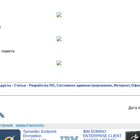
е
т памяти
одукты
-
Статьи
-
Разработка ПО
,
Системное администрирование
,
Интернет
,
Офи
Дата 
ЕЧЕНИЯ
WWW.ITSHOP.RU
Symantec Endpoint
IBM DOMINO
Encryption,
ENTERPRISE CLIENT