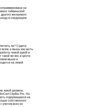
апрограммирована на
ована тайваньской
 другого желаемого
 выходу в следующем
легчить ли? Судите
 всем, а мышь как часть
 работы левой рукой и
 такой же вес и центр
 режим мыши и
ходится на левой
м, какой уровень
Cert ClipBio Pro. На
вать содержащиеся на
мощью собственного
 с учетом всех ее