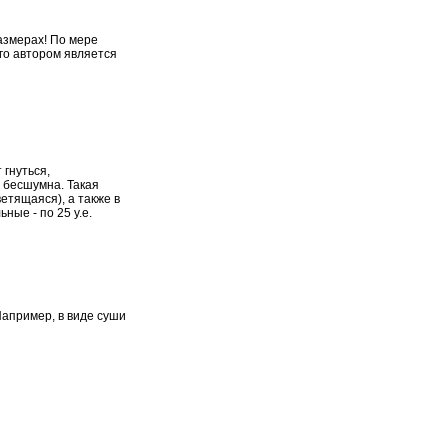
азмерах! По мере
го автором является
 гнуться,
и бесшумна. Такая
етящаяся), а также в
ные - по 25 у.е.
Например, в виде суши