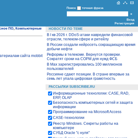
Поиск
точная фраза
Вход
Регистрация
сное ПО
,
Компьютерные
НОВОСТИ ПО ТЕМЕ
В I кв 2026 г. DDoS-атаки навредили финансовой
отрасли, телеком-сфере и ритейлу
В России создали нейросеть сокращающую время
добычи нефти
Реформы в телекоме. Вернутся проверки.
атериалам сайта mobbit
Сократят сроки на СОРМ для нужд ФСБ
В Max зарегистрировались 100 миллионов
пользователей
Россияне сдают позиции. В стране впервые за
семь лет упала цифровая грамотность
РАССЫЛКИ SUBSCRIBE.RU
Информационные технологии: CASE, RAD,
ERP, OLAP
Безопасность компьютерных сетей и защита
информации
Программирование на Microsoft Access
CASE-технологии
Реестр Windows. Секреты работы на
компьютере
СУБД Oracle "с нуля"