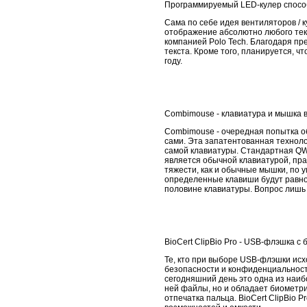
Программируемый LED-кулер способ
Сама по себе идея вентиляторов / 
отображение абсолютно любого текс
компанией Polo Tech. Благодаря п
текста. Кроме того, планируется, 
году.
Combimouse - клавиатура и мышка 
Combimouse - очередная попытка об
сами. Эта запатентованная технолог
самой клавиатуры. Стандартная QWE
является обычной клавиатурой, пра
тяжести, как и обычные мышки, по 
определенные клавиши будут равнос
половине клавиатуры. Вопрос лишь 
BioCert ClipBio Pro - USB-флэшка 
Те, кто при выборе USB-флэшки исхо
безопасности и конфиденциальности
сегодняшний день это одна из наи
ней файлы, но и обладает биометри
отпечатка пальца. BioCert ClipBio Pr