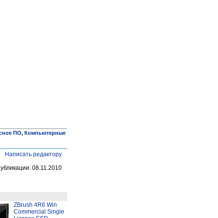
сное ПО
,
Компьютерные
Написать редактору
публикации: 08.11.2010
ZBrush 4R6 Win
Commercial Single