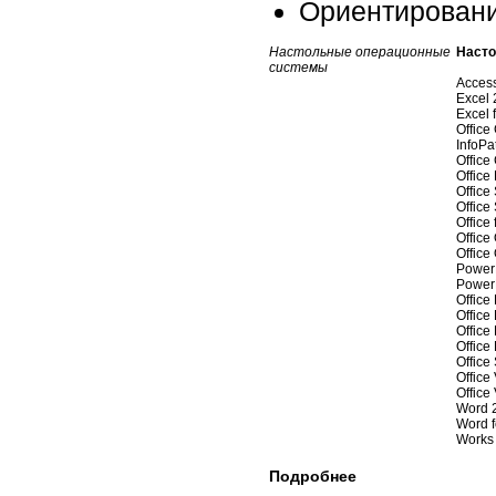
Ориентировани
Настольные операционные
Насто
системы
Acces
Excel
Excel 
Office
InfoPa
Offic
Office
Office
Office
Office
Office
Office
PowerP
PowerP
Office
Office
Office
Office
Office
Office
Office
Word 
Word 
Works 
Подробнее