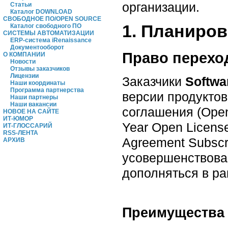
организации.
Статьи
Каталог DOWNLOAD
СВОБОДНОЕ ПО/OPEN SOURCE
1. Планиро
Каталог свободного ПО
СИСТЕМЫ АВТОМАТИЗАЦИИ
ERP-система iRenaissance
Документооборот
Право перехо
О КОМПАНИИ
Новости
Отзывы заказчиков
Лицензии
Заказчики
Softwa
Наши координаты
Программа партнерства
версии продуктов
Наши партнеры
Наши вакансии
соглашения (Open 
НОВОЕ НА САЙТЕ
ИТ-ЮМОР
Year Open License
ИТ-ГЛОССАРИЙ
RSS-ЛЕНТА
Agreement Subscri
АРХИВ
усовершенствова
дополняться в ра
Преимущества 