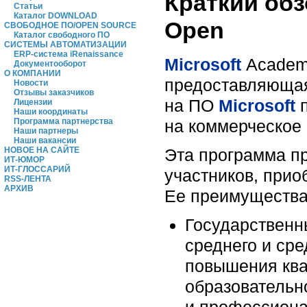
Краткий об
Статьи
Каталог DOWNLOAD
Open
СВОБОДНОЕ ПО/OPEN SOURCE
Каталог свободного ПО
СИСТЕМЫ АВТОМАТИЗАЦИИ
ERP-система iRenaissance
Microsoft
Academi
Документооборот
О КОМПАНИИ
предоставляющая
Новости
Отзывы заказчиков
на ПО
Microsoft
п
Лицензии
Наши координаты
на коммерческое 
Программа партнерства
Наши партнеры
Наши вакансии
Эта программа пр
НОВОЕ НА САЙТЕ
ИТ-ЮМОР
ИТ-ГЛОССАРИЙ
участников, прио
RSS-ЛЕНТА
АРХИВ
Ее преимущества
Государственн
среднего и сре
повышения ква
образовательн
и профессиона