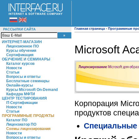
Главная страница
-
Программные пр
РАССЫЛКИ САЙТА
ИНТЕРНЕТ-МАГАЗИН
Microsoft A
Лицензионное ПО
Курсы обучения
Сертификация
ОБУЧЕНИЕ И СЕМИНАРЫ
Каталог курсов
Новости
Статьи
Вопросы и ответы
Бесплатные семинары
Онлайн-курсы
Курсы Microsoft On-Demand
Кафедра МФТИ
ЦЕНТР ТЕСТИРОВАНИЯ
Корпорация Micr
IT-Сертификации
Новости
продуктов специа
Статьи
ПРОГРАММНЫЕ ПРОДУКТЫ
Каталог ПО
Специальные 
Лицензиатор ПО
Схемы лицензирования
Новости
Вопросы и ответы