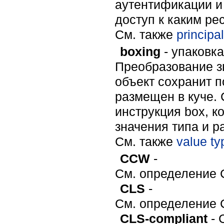
аутентификации и
доступ к каким ре
Cм. также
principal
boxing
- упаковка
Преобразование зн
объект сохранит 
размещен в куче. 
инструкция box, к
значения типа и р
Cм. также
value ty
CCW
-
См. определение C
CLS
-
См. определение 
CLS-compliant
- 