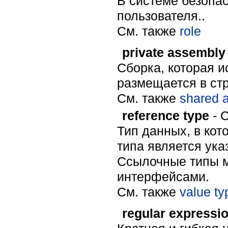
В системе безопа
пользователя..
Cм. также
role
private assembly
Сборка, которая 
размещается в ст
Cм. также
shared 
reference type
- 
Тип данных, в ко
типа является ук
Ссылочные типы м
интерфейсами.
Cм. также
value ty
regular expressi