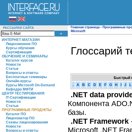
Главная страница
-
Программные пр
РАССЫЛКИ САЙТА
Microsoft
ИНТЕРНЕТ-МАГАЗИН
Лицензионное ПО
Глоссарий 
Курсы обучения
Сертификация
ОБУЧЕНИЕ И СЕМИНАРЫ
Каталог курсов
Новости
Статьи
Вопросы и ответы
Бесплатные семинары
Быстрый 
Онлайн-курсы
.
A
B
C
D
E
F
G
H
I
J
L
Курсы Microsoft On-Demand
Кафедра МФТИ
.NET data provid
ЦЕНТР ТЕСТИРОВАНИЯ
IT-Сертификации
Компонента ADO.N
Новости
Статьи
ПРОГРАММНЫЕ ПРОДУКТЫ
базы.
Каталог ПО
Лицензиатор ПО
.NET Framework
Схемы лицензирования
Новости
Microsoft .NET Fr
Вопросы и ответы