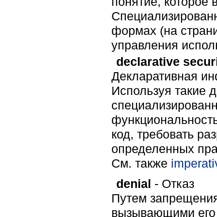
понятие, которое 
Специализированн
формах (на стран
управления испол
declarative secur
Декларативная ин
Используя такие 
специализированн
функциональность
код, требовать ра
определенных пра
Cм. также
imperati
denial
- Отказ
Путем запрещения
вызывающими его