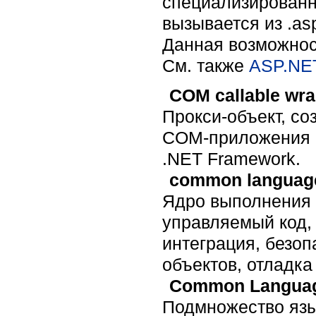
специализированн
вызывается из .as
Данная возможнос
Cм. также
ASP.NE
COM callable wr
Прокси-объект, с
COM-приложения м
.NET Framework.
common language
Ядро выполнения 
управляемый код, 
интеграция, безо
объектов, отладк
Common Language
Подмножество язы