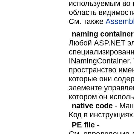
используемым во в
область видимост
Cм. также
Assemb
naming container
Любой ASP.NET эл
специализированн
INamingContainer
пространство име
которые они содер
элементе управле
котором он исполь
native code
- Маш
Код в инструкциях
PE file
-
См. определение дл