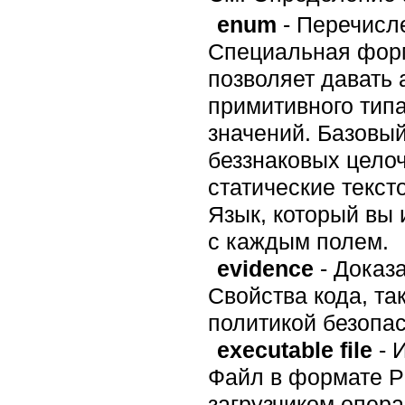
enum
- Перечисл
Специальная форм
позволяет давать 
примитивного тип
значений. Базовый
беззнаковых целочи
статические текст
Язык, который вы 
с каждым полем.
evidence
- Доказ
Свойства кода, та
политикой безопас
executable file
- 
Файл в формате P
загрузчиком опера