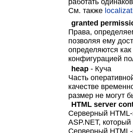
работать одинако
Cм. также
localiza
granted permissi
Права, определяе
позволяя ему дос
определяются как
конфигурацией по
heap
- Куча
Часть оперативно
качестве временн
размер не могут 
HTML server cont
Серверный HTML-э
ASP.NET, который 
Серверный HTML-э