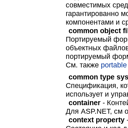
совместимых сред
гарантированно м
компонентами и с
common object fi
Портируемый форм
объектных файлов.
портируемый форм
Cм. также
portable 
common type sy
Спецификация, кот
использует и упра
container
- Конте
Для ASP.NET, см о
context property