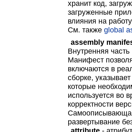
хранит код, загру
загруженные прил
влияния на работу
Cм. также
global 
assembly manife
Внутренняя часть
Манифест позволя
включаются в реа
сборке, указывает
которые необходи
используется во 
корректности верс
Самоописывающая 
развертывание бе
attribute
- атрибу