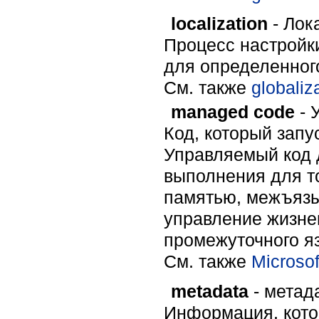
localization
- Лок
Процесс настройк
для определенного
Cм. также
globaliz
managed code
- 
Код, который запус
Управляемый код 
выполнения для то
памятью, межъязы
управление жизне
промежуточного я
Cм. также
Microsof
metadata
- метад
Информация, кото