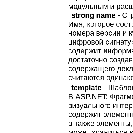
модульным и рас
strong name
- Ст
Имя, которое сост
номера версии и к
цифровой сигнатур
содержит информа
достаточно созда
содержащего декл
считаются одинак
template
- Шабло
В ASP.NET: Фрагм
визуального инте
содержит элемент
а также элементы
может храниться в