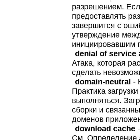
разрешением. Если
предоставлять ра
завершится с ошиб
утверждение межд
инициировавшим п
denial of service 
Атака, которая ра
сделать невозможн
domain-neutral
- 
Практика загрузки
выполняться. Загр
сборки и связанн
доменов приложен
download cache
-
См. Определение 