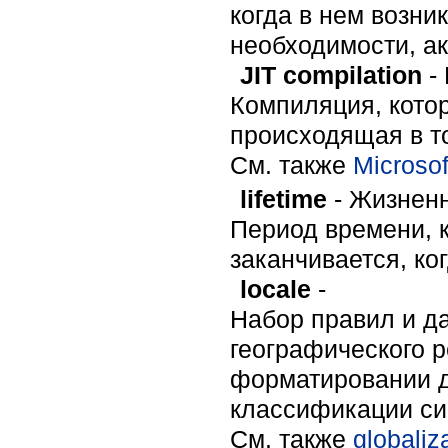
когда в нем возни
необходимости, а
JIT compilation
-
Компиляция, кото
происходящая в то
Cм. также
Microsof
lifetime
- Жизнен
Период времени, к
заканчивается, ко
locale
-
Набор правил и д
географического 
форматировании д
классификации си
Cм. также
globaliz