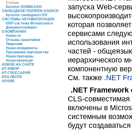
Статьи
запуска Web-серв
Каталог DOWNLOAD
СВОБОДНОЕ ПО/OPEN SOURCE
высокопроизводит
Каталог свободного ПО
СИСТЕМЫ АВТОМАТИЗАЦИИ
которая позволяе
ERP-система iRenaissance
Документооборот
сервисами следую
О КОМПАНИИ
Новости
Отзывы заказчиков
использования ин
Лицензии
Наши координаты
частей - общеязык
Программа партнерства
Наши партнеры
иерархического м
Наши вакансии
НОВОЕ НА САЙТЕ
компонентную вер
ИТ-ЮМОР
ИТ-ГЛОССАРИЙ
Cм. также
.NET Fra
RSS-ЛЕНТА
АРХИВ
.NET Framework c
CLS-совместимая 
включены в Micros
системным возможн
будут создаватьс