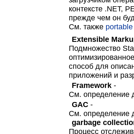
контексте .NET, 
прежде чем он бу
Cм. также
portable
Extensible Mark
Подмножество Sta
оптимизированное
способ для описа
приложений и раз
Framework
-
См. определение 
GAC
-
См. определение д
garbage collectio
Процесс отслежив