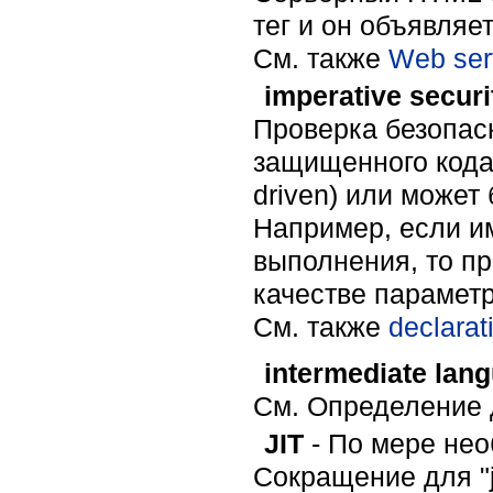
тег и он объявляе
Cм. также
Web serv
imperative secur
Проверка безопасн
защищенного кода
driven) или может
Например, если и
выполнения, то п
качестве параметр
Cм. также
declarat
intermediate lan
См. Определение д
JIT
- По мере не
Сокращение для "ju