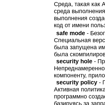
Среда, такая как A
среда выполнения
выполнения созда
код от имени поль
safe mode
- Безо
Специальная верси
была запущена име
была скомпилиров
security hole
- Пр
Непреднамеренно 
компоненту, прило
security policy
- 
Активная политик
программно созда
базируясь за запр