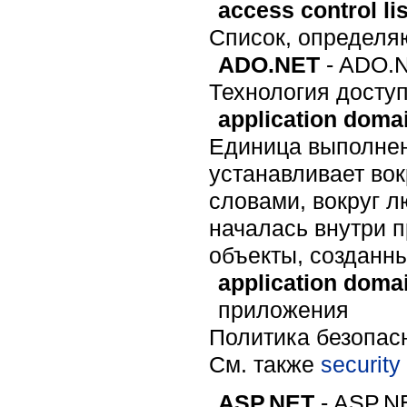
access control li
Список, определя
ADO.NET
- ADO.
Технология доступ
application doma
Единица выполнен
устанавливает вок
словами, вокруг л
началась внутри 
объекты, созданн
application domai
приложения
Политика безопас
Cм. также
security
ASP.NET
- ASP.N