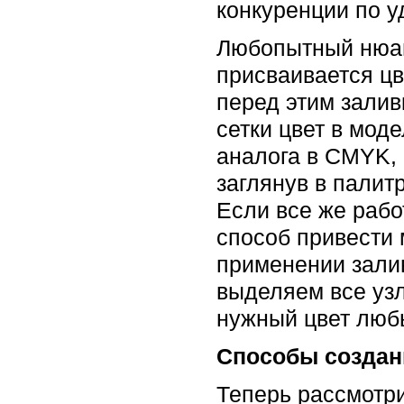
конкуренции по у
Любопытный нюан
присваивается ц
перед этим залив
сетки цвет в мод
аналога в CMYK, 
заглянув в палит
Если все же рабо
способ привести 
применении залив
выделяем все узлы
нужный цвет люб
Способы создани
Теперь рассмотри