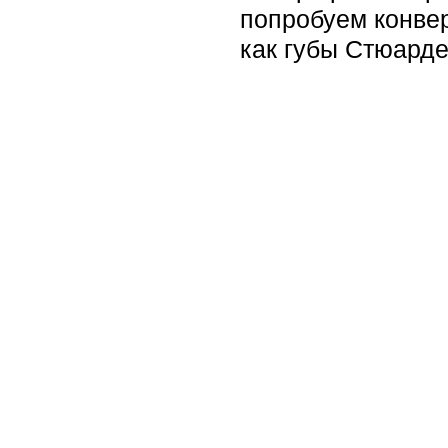
попробуем конве
как губы Стюарде