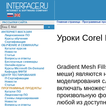
Главная страница
-
Программные пр
РАССЫЛКИ САЙТА
ИНТЕРНЕТ-МАГАЗИН
Уроки Corel 
Лицензионное ПО
Курсы обучения
Сертификация
ОБУЧЕНИЕ И СЕМИНАРЫ
Каталог курсов
Новости
Статьи
Вопросы и ответы
Бесплатные семинары
Gradient Mesh Fil
Онлайн-курсы
Курсы Microsoft On-Demand
Кафедра МФТИ
меши) являются 
ЦЕНТР ТЕСТИРОВАНИЯ
IT-Сертификации
моделирования сл
Новости
Статьи
включать множес
ПРОГРАММНЫЕ ПРОДУКТЫ
Каталог ПО
произвольную фо
Лицензиатор ПО
Схемы лицензирования
любой из доступн
Новости
Вопросы и ответы