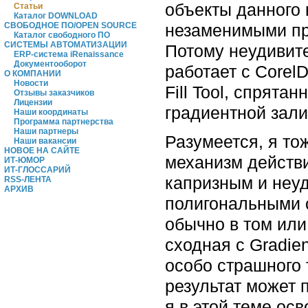
объекты данного 
Статьи
Каталог DOWNLOAD
незаменимыми пр
СВОБОДНОЕ ПО/OPEN SOURCE
Каталог свободного ПО
СИСТЕМЫ АВТОМАТИЗАЦИИ
Потому неудивите
ERP-система iRenaissance
Документооборот
работает с Corel
О КОМПАНИИ
Новости
Fill Tool, спрят
Отзывы заказчиков
Лицензии
градиентной зали
Наши координаты
Программа партнерства
Наши партнеры
Разумеется, я то
Наши вакансии
НОВОЕ НА САЙТЕ
механизм действи
ИТ-ЮМОР
ИТ-ГЛОССАРИЙ
капризным и неуд
RSS-ЛЕНТА
АРХИВ
полигональными с
обычно в том или
сходная с Gradien
особо страшного 
результат может 
я в этой теме ос