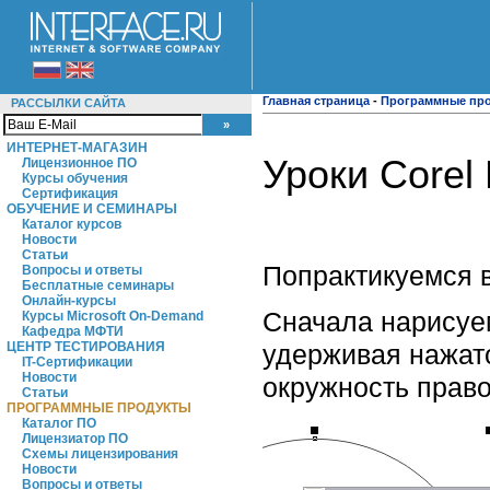
Главная страница
-
Программные пр
РАССЫЛКИ САЙТА
ИНТЕРНЕТ-МАГАЗИН
Уроки Corel
Лицензионное ПО
Курсы обучения
Сертификация
ОБУЧЕНИЕ И СЕМИНАРЫ
Каталог курсов
Новости
Статьи
Попрактикуемся в 
Вопросы и ответы
Бесплатные семинары
Онлайн-курсы
Сначала нарисуе
Курсы Microsoft On-Demand
Кафедра МФТИ
удерживая нажато
ЦЕНТР ТЕСТИРОВАНИЯ
IT-Сертификации
Новости
окружность право
Статьи
ПРОГРАММНЫЕ ПРОДУКТЫ
Каталог ПО
Лицензиатор ПО
Схемы лицензирования
Новости
Вопросы и ответы