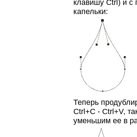
клавишу Ctrl) и
капельки:
Теперь продублир
Ctrl+C - Ctrl+V, 
уменьшим ее в р